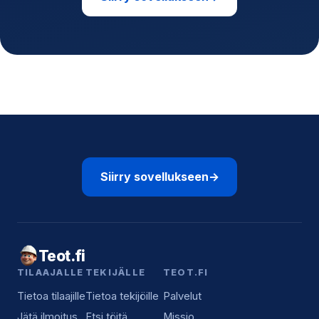
Siirry sovellukseen
→
Teot.fi
TILAAJALLE
TEKIJÄLLE
TEOT.FI
Tietoa tilaajille
Tietoa tekijöille
Palvelut
Jätä ilmoitus
Etsi töitä
Missio