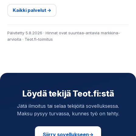
Kaikki palvelut →
Päivitetty 5.8.2026 · Hinnat ovat suuntaa-antavia markkina-
arvioita · Teot.fi-toimitus
Löydä tekijä Teot.fi:stä
Jätä ilmoitus tai selaa tekijöitä sovelluksessa.
Maksu pysyy turvassa, kunnes työ on tehty.
Siirry sovellukseen
→