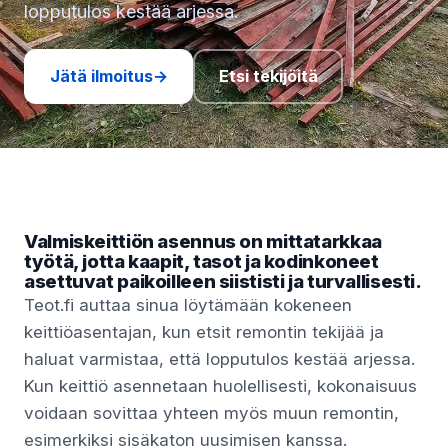
lopputulos kestää arjessa.
Jätä ilmoitus
→
Etsi tekijöitä
Valmiskeittiön asennus on mittatarkkaa
työtä, jotta kaapit, tasot ja kodinkoneet
asettuvat paikoilleen siististi ja turvallisesti.
Teot.fi auttaa sinua löytämään kokeneen
keittiöasentajan, kun etsit remontin tekijää ja
haluat varmistaa, että lopputulos kestää arjessa.
Kun keittiö asennetaan huolellisesti, kokonaisuus
voidaan sovittaa yhteen myös muun remontin,
esimerkiksi sisäkaton uusimisen kanssa.