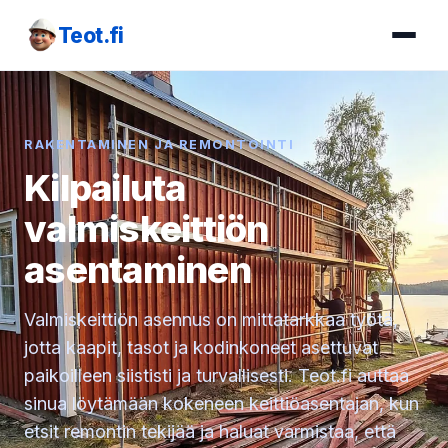
Teot.fi
RAKENTAMINEN JA REMONTOINTI
Kilpailuta
valmiskeittiön
asentaminen
Valmiskeittiön asennus on mittatarkkaa työtä,
jotta kaapit, tasot ja kodinkoneet asettuvat
paikoilleen siististi ja turvallisesti. Teot.fi auttaa
sinua löytämään kokeneen keittiöasentajan, kun
etsit remontin tekijää ja haluat varmistaa, että