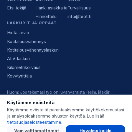
Etsi tekijä
Hanki asiakkaita
Turvallisuus
Hinnoittelu
info@teot.fi
LASKURIT JA OPPAAT
Hinta-arvio
Kotitalousvähennys
Kotitalousvähennyslaskuri
ALV-laskuri
Kilometrikorvaus
Kevytyrittäjä
Huom: Jos tekemäsi työ on luvanvaraista (esim. lääkäri,
lukkoseppä, sähköasennus), vastaat tekijänä itse voimassa
Käytämme evästeitä
olevista luvista, pätevyyksistä ja alan käytännöistä.
Käytämme evästeitä parantaaksemme käyttökokemustasi
ja analysoidaksemme sivuston käyttöä. Lue lisää
© 2026 Teot.fi (Giggo Oy) · Y-tunnus 3559746-8 · Kysy lisää:
tietosuojaselosteestamme
.
info@teot.fi
Vain välttämättömät
Hyväksy kaikki