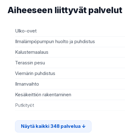
Aiheeseen liittyvät palvelut
Ulko-ovet
Sä
Ilmalämpöpumpun huolto ja puhdistus
Mö
Kalustemaalaus
Ki
Terassin pesu
Ma
Viemärin puhdistus
Re
Ilmanvaihto
Sä
Kesäkeittiön rakentaminen
Te
Putkityöt
Si
Näytä kaikki 348 palvelua