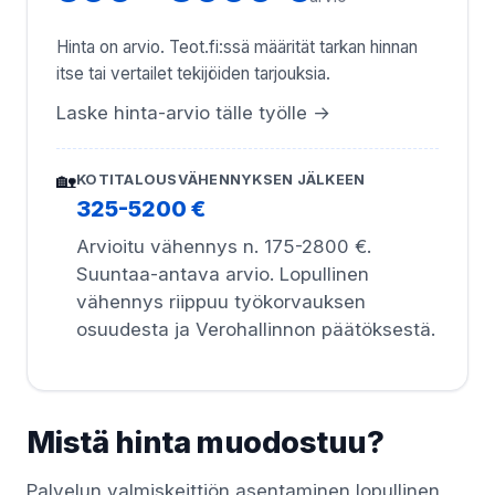
Hinta on arvio. Teot.fi:ssä määrität tarkan hinnan
itse tai vertailet tekijöiden tarjouksia.
Laske hinta-arvio tälle työlle →
🏡
KOTITALOUSVÄHENNYKSEN JÄLKEEN
325-5200 €
Arvioitu vähennys n. 175-2800 €.
Suuntaa-antava arvio. Lopullinen
vähennys riippuu työkorvauksen
osuudesta ja Verohallinnon päätöksestä.
Mistä hinta muodostuu?
Palvelun valmiskeittiön asentaminen lopullinen