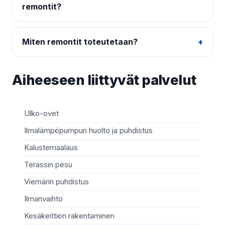
remontit?
Miten remontit toteutetaan?
Aiheeseen liittyvät palvelut
Ulko-ovet
Sä
Ilmalämpöpumpun huolto ja puhdistus
Mö
Kalustemaalaus
Ki
Terassin pesu
Ma
Viemärin puhdistus
Re
Ilmanvaihto
Sä
Kesäkeittiön rakentaminen
Te