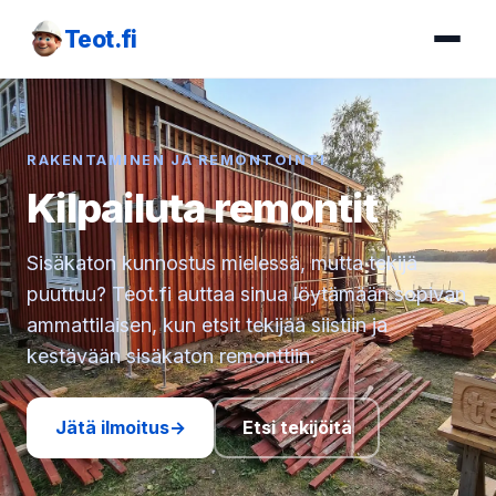
Teot.fi
RAKENTAMINEN JA REMONTOINTI
Kilpailuta remontit
Sisäkaton kunnostus mielessä, mutta tekijä
puuttuu? Teot.fi auttaa sinua löytämään sopivan
ammattilaisen, kun etsit tekijää siistiin ja
kestävään sisäkaton remonttiin.
Jätä ilmoitus
→
Etsi tekijöitä