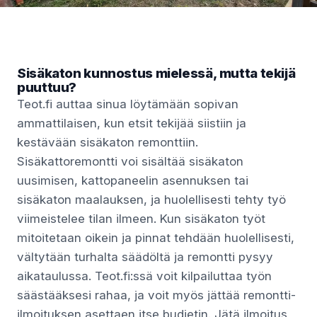
Sisäkaton kunnostus mielessä, mutta tekijä
puuttuu?
Teot.fi auttaa sinua löytämään sopivan
ammattilaisen, kun etsit tekijää siistiin ja
kestävään sisäkaton remonttiin.
Sisäkattoremontti voi sisältää sisäkaton
uusimisen, kattopaneelin asennuksen tai
sisäkaton maalauksen, ja huolellisesti tehty työ
viimeistelee tilan ilmeen. Kun sisäkaton työt
mitoitetaan oikein ja pinnat tehdään huolellisesti,
vältytään turhalta säädöltä ja remontti pysyy
aikataulussa. Teot.fi:ssä voit kilpailuttaa työn
säästääksesi rahaa, ja voit myös jättää remontti-
ilmoituksen asettaen itse budjetin. Jätä ilmoitus