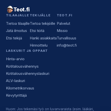
Teot.fi
TILAAJALLE
TEKIJÄLLE
TEOT.FI
Tietoa tilaajille
Tietoa tekijöille
Palvelut
Jätä ilmoitus
Etsi töitä
Missio
Etsi tekijä
Hanki asiakkaita
Turvallisuus
Hinnoittelu
info@teot.fi
LASKURIT JA OPPAAT
Hinta-arvio
Kotitalousvähennys
Kotitalousvähennyslaskuri
ALV-laskuri
Kilometrikorvaus
Kevytyrittäjä
Huom: Jos tekemäsi työ on luvanvaraista (esim. lääkäri,