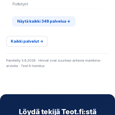
Putkityöt
Si
Näytä kaikki 348 palvelua
Kaikki palvelut →
Päivitetty 5.8.2026 · Hinnat ovat suuntaa-antavia markkina-
arvioita · Teot.fi-toimitus
Löydä tekijä Teot.fi:stä