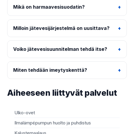
Mikä on harmaavesisuodatin?
Milloin jätevesijärjestelmä on uusittava?
Voiko jätevesisuunnitelman tehdä itse?
Miten tehdään imeytyskenttä?
Aiheeseen liittyvät palvelut
Ulko-ovet
Sä
Ilmalämpöpumpun huolto ja puhdistus
Mö
Kalustemaalaus
Ki