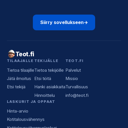
Siirry sovellukseen
→
Teot.fi
TILAAJALLE
TEKIJÄLLE
TEOT.FI
Tietoa tilaajille
Tietoa tekijöille
Palvelut
Jätä ilmoitus
Etsi töitä
Missio
Etsi tekijä
Hanki asiakkaita
Turvallisuus
Hinnoittelu
info@teot.fi
LASKURIT JA OPPAAT
Hinta-arvio
Kotitalousvähennys
Kotitalousvähennyslaskuri