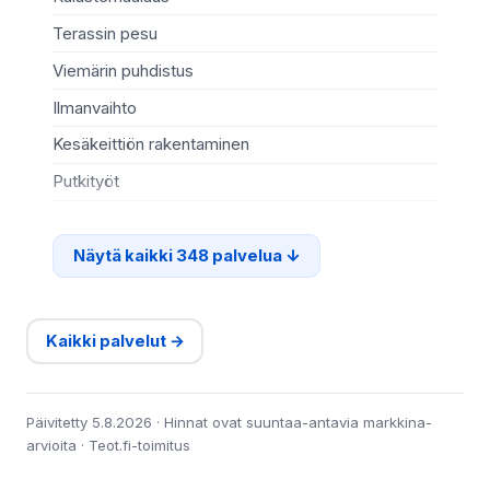
Terassin pesu
Ma
Viemärin puhdistus
Re
Ilmanvaihto
Sä
Kesäkeittiön rakentaminen
Te
Putkityöt
Si
Näytä kaikki 348 palvelua
Kaikki palvelut →
Päivitetty 5.8.2026 · Hinnat ovat suuntaa-antavia markkina-
arvioita · Teot.fi-toimitus