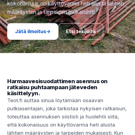
kokonaisuus on käyttövarma heti alusta lähtien
määräysten ja tarpeiden mukaisesti.
Jätä ilmoitus
→
Etsi tekijöitä
Harmaavesisuodattimen asennus on
ratkaisu puhtaampaan jäteveden
käsittelyyn.
Teot.fi auttaa sinua löytämään osaavan
putkiasentajan, joka tarkistaa nykyisen ratkaisun,
toteuttaa asennuksen siististi ja huolehtii siitä,
että kokonaisuus on käyttövarma heti alusta
lähtien määräysten ja tarpeiden mukaisesti. Kun