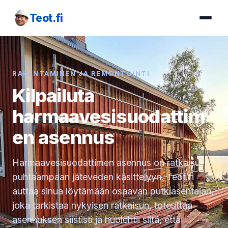
Teot.fi
RAKENTAMINEN JA REMONTOINTI
Kilpailuta
harmaavesisuodattim
en asennus
Harmaavesisuodattimen asennus on ratkaisu
puhtaampaan jäteveden käsittelyyn. Teot.fi
auttaa sinua löytämään osaavan putkiasentajan,
joka tarkistaa nykyisen ratkaisun, toteuttaa
asennuksen siististi ja huolehtii siitä, että