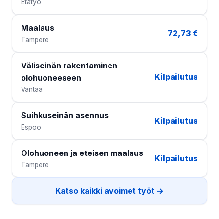
Etätyö
Maalaus
72,73 €
Tampere
Väliseinän rakentaminen
Kilpailutus
olohuoneeseen
Vantaa
Suihkuseinän asennus
Kilpailutus
Espoo
Olohuoneen ja eteisen maalaus
Kilpailutus
Tampere
Katso kaikki avoimet työt →