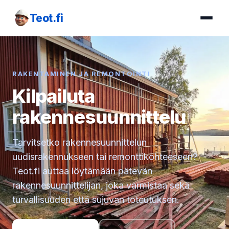
Teot.fi
RAKENTAMINEN JA REMONTOINTI
Kilpailuta
rakennesuunnittelu
Tarvitsetko rakennesuunnittelun
uudisrakennukseen tai remonttikohteeseen?
Teot.fi auttaa löytämään pätevän
rakennesuunnittelijan, joka varmistaa sekä
turvallisuuden että sujuvan toteutuksen.