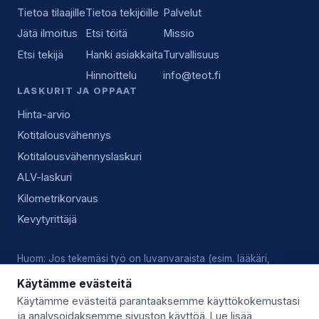
Tietoa tilaajille
Tietoa tekijöille
Palvelut
Jätä ilmoitus
Etsi töitä
Missio
Etsi tekijä
Hanki asiakkaita
Turvallisuus
Hinnoittelu
info@teot.fi
LASKURIT JA OPPAAT
Hinta-arvio
Kotitalousvähennys
Kotitalousvähennyslaskuri
ALV-laskuri
Kilometrikorvaus
Kevytyrittäjä
Huom: Jos tekemäsi työ on luvanvaraista (esim. lääkäri,
lukkoseppä, sähköasennus), vastaat tekijänä itse voimassa
Käytämme evästeitä
olevista luvista, pätevyyksistä ja alan käytännöistä.
Käytämme evästeitä parantaaksemme käyttökokemustasi
ja analysoidaksemme sivuston käyttöä. Lue lisää