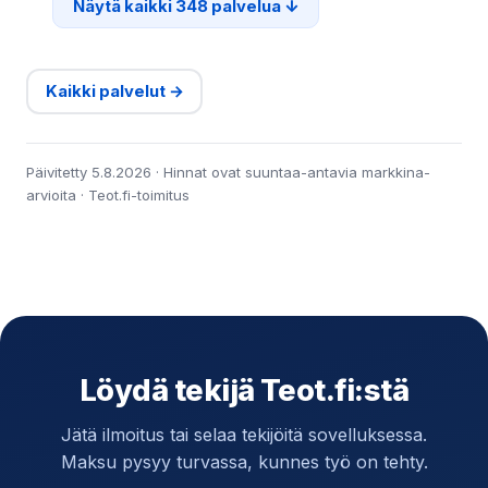
Näytä kaikki 348 palvelua
Kaikki palvelut →
Päivitetty 5.8.2026 · Hinnat ovat suuntaa-antavia markkina-
arvioita · Teot.fi-toimitus
Löydä tekijä Teot.fi:stä
Jätä ilmoitus tai selaa tekijöitä sovelluksessa.
Maksu pysyy turvassa, kunnes työ on tehty.