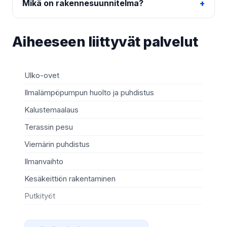
Mikä on rakennesuunnitelma?
Aiheeseen liittyvät palvelut
Ulko-ovet
Sä
Ilmalämpöpumpun huolto ja puhdistus
Mö
Kalustemaalaus
Ki
Terassin pesu
Ma
Viemärin puhdistus
Re
Ilmanvaihto
Sä
Kesäkeittiön rakentaminen
Te
Putkityöt
Si