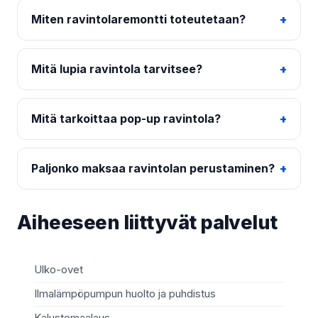
Miten ravintolaremontti toteutetaan?
Mitä lupia ravintola tarvitsee?
Mitä tarkoittaa pop-up ravintola?
Paljonko maksaa ravintolan perustaminen?
Aiheeseen liittyvät palvelut
Ulko-ovet
Sä
Ilmalämpöpumpun huolto ja puhdistus
Mö
Kalustemaalaus
Ki