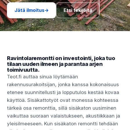
Jätä ilmoitus
→
Etsi tekijöitä
Ravintolaremontti on investointi, joka tuo
tilaan uuden ilmeen ja parantaa arjen
toimivuutta.
Teot.fi auttaa sinua löytämään
rakennusurakoitsijan, jonka kanssa kokonaisuus
etenee suunnitellusti ja lopputulos kestää kovaa
käyttöä. Sisäkattotyöt ovat monessa kohteessa
tärkeä osa remonttia, sillä sisäkaton uusiminen
vaikuttaa suoraan valaistukseen, akustiikkaan ja
yleisilmeeseen. Kun sisäkaton remontti tehdään