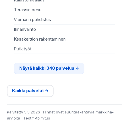
Terassin pesu
Ma
Viemärin puhdistus
Re
Ilmanvaihto
Sä
Kesäkeittiön rakentaminen
Te
Putkityöt
Si
Näytä kaikki 348 palvelua
Kaikki palvelut →
Päivitetty 5.8.2026 · Hinnat ovat suuntaa-antavia markkina-
arvioita · Teot.fi-toimitus