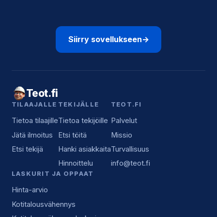
Siirry sovellukseen
→
Teot.fi
TILAAJALLE
TEKIJÄLLE
TEOT.FI
Tietoa tilaajille
Tietoa tekijöille
Palvelut
Jätä ilmoitus
Etsi töitä
Missio
Etsi tekijä
Hanki asiakkaita
Turvallisuus
Hinnoittelu
info@teot.fi
LASKURIT JA OPPAAT
Hinta-arvio
Kotitalousvähennys