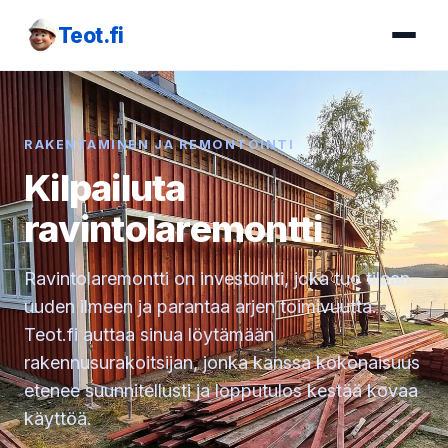
Teot.fi
RAKENTAMINEN JA REMONTOINTI
Kilpailuta
ravintolaremontti
Ravintolaremontti on investointi, joka tuo tilaan
uuden ilmeen ja parantaa arjen toimivuutta.
Teot.fi auttaa sinua löytämään
rakennusurakoitsijan, jonka kanssa kokonaisuus
etenee suunnitellusti ja lopputulos kestää kovaa
käyttöä.