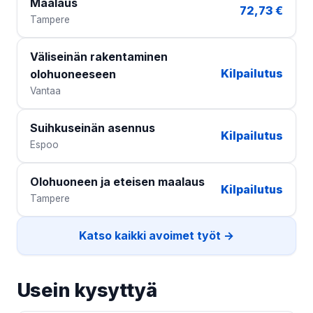
Maalaus
72,73 €
Tampere
Väliseinän rakentaminen
Kilpailutus
olohuoneeseen
Vantaa
Suihkuseinän asennus
Kilpailutus
Espoo
Olohuoneen ja eteisen maalaus
Kilpailutus
Tampere
Katso kaikki avoimet työt →
Usein kysyttyä