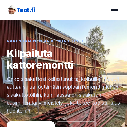
Teot.fi
RAKENTAMINEN JA REMONTOINTI
Kilpailuta
kattoremontti
Onko sisäkattosi kellastunut tai kolhuilla? Teot.fi
auttaa sinua löytämään sopivan remonttimiehen
sisäkattotöihin, kun haussa on sisäkaton
uusiminen tai viimeistely, joka tekee kodista taas
huolitellun.