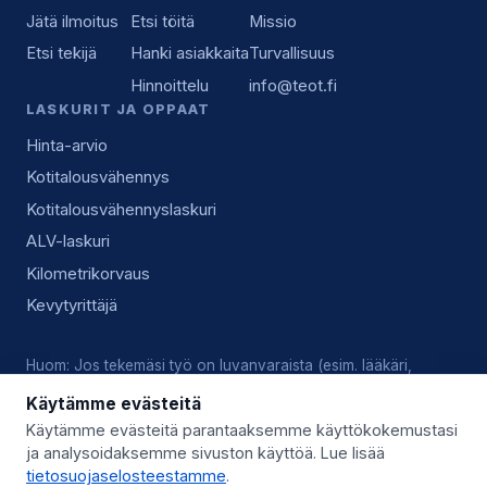
Jätä ilmoitus
Etsi töitä
Missio
Etsi tekijä
Hanki asiakkaita
Turvallisuus
Hinnoittelu
info@teot.fi
LASKURIT JA OPPAAT
Hinta-arvio
Kotitalousvähennys
Kotitalousvähennyslaskuri
ALV-laskuri
Kilometrikorvaus
Kevytyrittäjä
Huom: Jos tekemäsi työ on luvanvaraista (esim. lääkäri,
lukkoseppä, sähköasennus), vastaat tekijänä itse voimassa
Käytämme evästeitä
olevista luvista, pätevyyksistä ja alan käytännöistä.
Käytämme evästeitä parantaaksemme käyttökokemustasi
ja analysoidaksemme sivuston käyttöä. Lue lisää
© 2026 Teot.fi (Giggo Oy) · Y-tunnus 3559746-8 · Kysy lisää:
tietosuojaselosteestamme
.