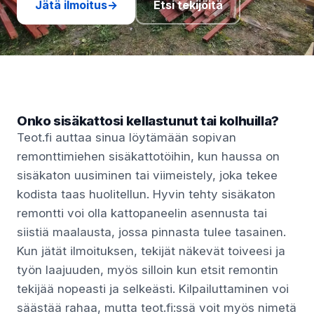
Jätä ilmoitus
→
Etsi tekijöitä
Onko sisäkattosi kellastunut tai kolhuilla?
Teot.fi auttaa sinua löytämään sopivan
remonttimiehen sisäkattotöihin, kun haussa on
sisäkaton uusiminen tai viimeistely, joka tekee
kodista taas huolitellun. Hyvin tehty sisäkaton
remontti voi olla kattopaneelin asennusta tai
siistiä maalausta, jossa pinnasta tulee tasainen.
Kun jätät ilmoituksen, tekijät näkevät toiveesi ja
työn laajuuden, myös silloin kun etsit remontin
tekijää nopeasti ja selkeästi. Kilpailuttaminen voi
säästää rahaa, mutta teot.fi:ssä voit myös nimetä