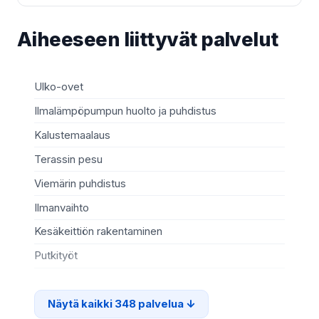
Aiheeseen liittyvät palvelut
Ulko-ovet
Sä
Ilmalämpöpumpun huolto ja puhdistus
Mö
Kalustemaalaus
Ki
Terassin pesu
Ma
Viemärin puhdistus
Re
Ilmanvaihto
Sä
Kesäkeittiön rakentaminen
Te
Putkityöt
Si
Näytä kaikki 348 palvelua