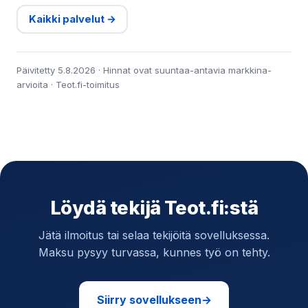
Kaikki palvelut →
Päivitetty 5.8.2026 · Hinnat ovat suuntaa-antavia markkina-
arvioita · Teot.fi-toimitus
Löydä tekijä Teot.fi:stä
Jätä ilmoitus tai selaa tekijöitä sovelluksessa.
Maksu pysyy turvassa, kunnes työ on tehty.
Siirry sovellukseen
→