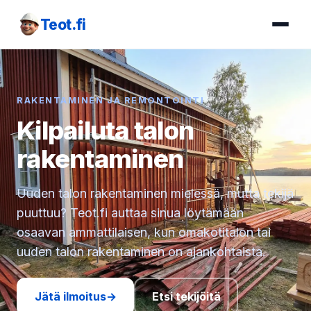
Teot.fi
RAKENTAMINEN JA REMONTOINTI
Kilpailuta talon
rakentaminen
Uuden talon rakentaminen mielessä, mutta tekijä
puuttuu? Teot.fi auttaa sinua löytämään
osaavan ammattilaisen, kun omakotitalon tai
uuden talon rakentaminen on ajankohtaista.
Jätä ilmoitus
→
Etsi tekijöitä