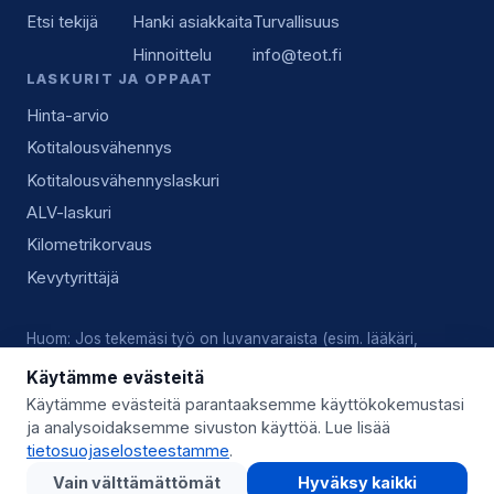
Etsi tekijä
Hanki asiakkaita
Turvallisuus
Hinnoittelu
info@teot.fi
LASKURIT JA OPPAAT
Hinta-arvio
Kotitalousvähennys
Kotitalousvähennyslaskuri
ALV-laskuri
Kilometrikorvaus
Kevytyrittäjä
Huom: Jos tekemäsi työ on luvanvaraista (esim. lääkäri,
lukkoseppä, sähköasennus), vastaat tekijänä itse voimassa
Käytämme evästeitä
olevista luvista, pätevyyksistä ja alan käytännöistä.
Käytämme evästeitä parantaaksemme käyttökokemustasi
ja analysoidaksemme sivuston käyttöä. Lue lisää
© 2026 Teot.fi (Giggo Oy) · Y-tunnus 3559746-8 · Kysy lisää:
tietosuojaselosteestamme
.
info@teot.fi
Vain välttämättömät
Hyväksy kaikki