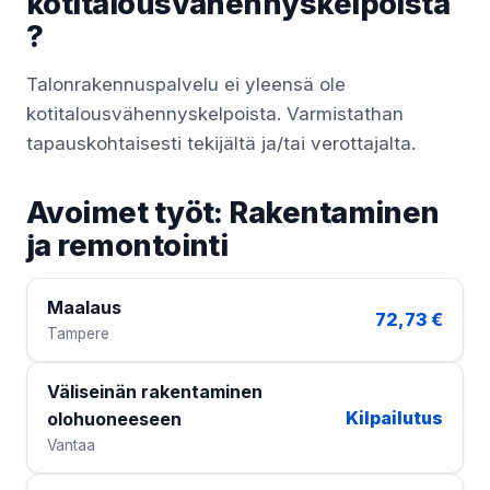
kotitalousvähennyskelpoista
?
Talonrakennuspalvelu ei yleensä ole
kotitalousvähennyskelpoista. Varmistathan
tapauskohtaisesti tekijältä ja/tai verottajalta.
Avoimet työt: Rakentaminen
ja remontointi
Maalaus
72,73 €
Tampere
Väliseinän rakentaminen
Kilpailutus
olohuoneeseen
Vantaa