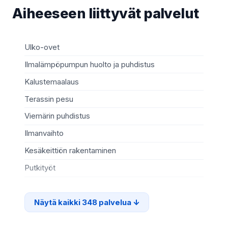
Aiheeseen liittyvät palvelut
Ulko-ovet
Sä
Ilmalämpöpumpun huolto ja puhdistus
Mö
Kalustemaalaus
Ki
Terassin pesu
Ma
Viemärin puhdistus
Re
Ilmanvaihto
Sä
Kesäkeittiön rakentaminen
Te
Putkityöt
Si
Näytä kaikki 348 palvelua