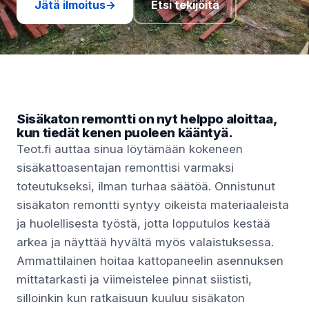
Jätä ilmoitus
→
Etsi tekijöitä
Sisäkaton remontti on nyt helppo aloittaa,
kun tiedät kenen puoleen kääntyä.
Teot.fi auttaa sinua löytämään kokeneen
sisäkattoasentajan remonttisi varmaksi
toteutukseksi, ilman turhaa säätöä. Onnistunut
sisäkaton remontti syntyy oikeista materiaaleista
ja huolellisesta työstä, jotta lopputulos kestää
arkea ja näyttää hyvältä myös valaistuksessa.
Ammattilainen hoitaa kattopaneelin asennuksen
mittatarkasti ja viimeistelee pinnat siististi,
silloinkin kun ratkaisuun kuuluu sisäkaton