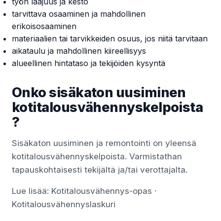
työn laajuus ja kesto
tarvittava osaaminen ja mahdollinen
erikoisosaaminen
materiaalien tai tarvikkeiden osuus, jos niitä tarvitaan
aikataulu ja mahdollinen kiireellisyys
alueellinen hintataso ja tekijöiden kysyntä
Onko sisäkaton uusiminen
kotitalousvähennyskelpoista
?
Sisäkaton uusiminen ja remontointi on yleensä
kotitalousvähennyskelpoista. Varmistathan
tapauskohtaisesti tekijältä ja/tai verottajalta.
Lue lisää:
Kotitalousvähennys-opas
·
Kotitalousvähennyslaskuri