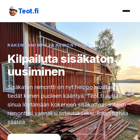
Teot.fi
RAKENTAMINEN JA REMONTOINTI
Kilpailuta sisäkaton
uusiminen
Sisäkaton remontti on nyt helppo aloittaa, kun
tiedät kenen puoleen kääntyä. Teot.fi auttaa
sinua löytämään kokeneen sisäkattoasentajan
remonttisi varmaksi toteutukseksi, ilman turhaa
säätöä.