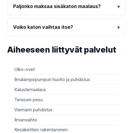
Paljonko maksaa sisäkaton maalaus?
Voiko katon vaihtaa itse?
Aiheeseen liittyvät palvelut
Ulko-ovet
Sä
Ilmalämpöpumpun huolto ja puhdistus
Mö
Kalustemaalaus
Ki
Terassin pesu
Ma
Viemärin puhdistus
Re
Ilmanvaihto
Sä
Kesäkeittiön rakentaminen
Te