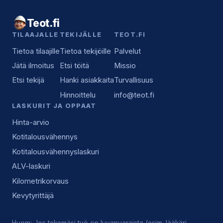
Teot.fi
TILAAJALLE
TEKIJÄLLE
TEOT.FI
Tietoa tilaajille
Tietoa tekijöille
Palvelut
Jätä ilmoitus
Etsi töitä
Missio
Etsi tekijä
Hanki asiakkaita
Turvallisuus
Hinnoittelu
info@teot.fi
LASKURIT JA OPPAAT
Hinta-arvio
Kotitalousvähennys
Kotitalousvähennyslaskuri
ALV-laskuri
Kilometrikorvaus
Kevytyrittäjä