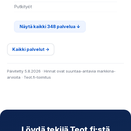
Putkityöt
Si
Näytä kaikki 348 palvelua
Kaikki palvelut →
Päivitetty 5.8.2026 · Hinnat ovat suuntaa-antavia markkina-
arvioita · Teot.fi-toimitus
Löydä tekijä Teot.fi:stä