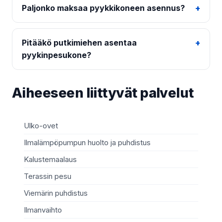
Paljonko maksaa pyykkikoneen asennus?
Pitääkö putkimiehen asentaa
pyykinpesukone?
Aiheeseen liittyvät palvelut
Ulko-ovet
Sä
Ilmalämpöpumpun huolto ja puhdistus
Mö
Kalustemaalaus
Ki
Terassin pesu
Ma
Viemärin puhdistus
Re
Ilmanvaihto
Sä