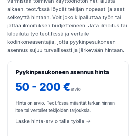
varmistaa toimivan käyttöönoton heti alusta
alkaen. teot.fi:ssä löydät tekijän nopeasti ja saat
selkeyttä hintaan. Voit joko kilpailuttaa työn tai
jättää ilmoituksen budjetteineen. Jätä ilmoitus tai
kilpailuta työ teot.fi:ssä ja vertaile
kodinkoneasentajia, jotta pyykinpesukoneen
asennus sujuu turvallisesti ja järkevään hintaan.
Pyykinpesukoneen asennus hinta
50 - 200 €
arvio
Hinta on arvio. Teot.fi:ssä määrität tarkan hinnan
itse tai vertailet tekijöiden tarjouksia.
Laske hinta-arvio tälle työlle →