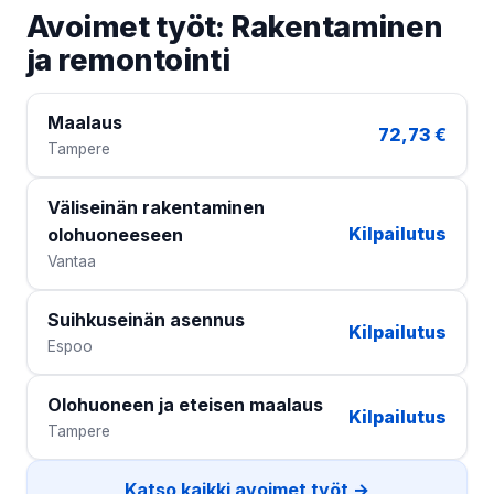
Avoimet työt: Rakentaminen
ja remontointi
Maalaus
72,73 €
Tampere
Väliseinän rakentaminen
Kilpailutus
olohuoneeseen
Vantaa
Suihkuseinän asennus
Kilpailutus
Espoo
Olohuoneen ja eteisen maalaus
Kilpailutus
Tampere
Katso kaikki avoimet työt →