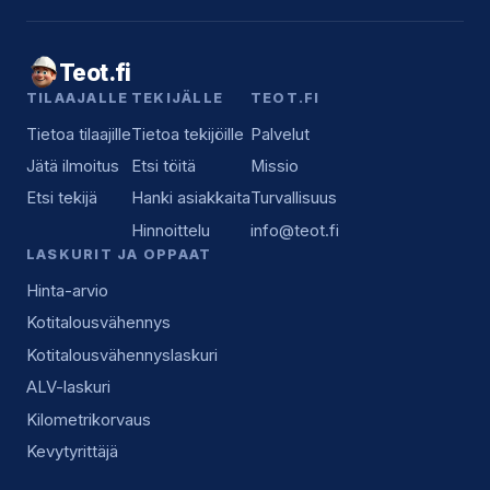
Teot.fi
TILAAJALLE
TEKIJÄLLE
TEOT.FI
Tietoa tilaajille
Tietoa tekijöille
Palvelut
Jätä ilmoitus
Etsi töitä
Missio
Etsi tekijä
Hanki asiakkaita
Turvallisuus
Hinnoittelu
info@teot.fi
LASKURIT JA OPPAAT
Hinta-arvio
Kotitalousvähennys
Kotitalousvähennyslaskuri
ALV-laskuri
Kilometrikorvaus
Kevytyrittäjä