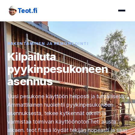
Teot.fi
RAKENTAMINEN JA REMONTOINTI
Kilpailuta
pyykinpesukoneen
asennus
Uusi pesukone käyttöön helposti ja turvallisesti.
Ammattilainen huolehtii pyykinpesukoneen
asennuksesta, tekee kytkennät oikein ja
varmistaa toimivan käyttöönoton heti alusta
alkaen. teot.fi:ssä löydät tekijän nopeasti ja saat