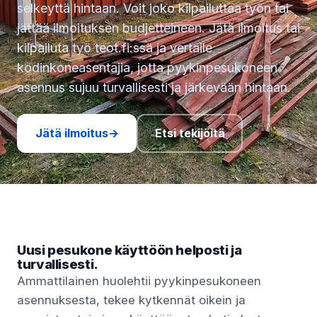
selkeyttä hintaan. Voit joko kilpailuttaa työn tai
jättää ilmoituksen budjetteineen. Jätä ilmoitus tai
kilpailuta työ teot.fi:ssä ja vertaile
kodinkoneasentajia, jotta pyykinpesukoneen
asennus sujuu turvallisesti ja järkevään hintaan.
Jätä ilmoitus
→
Etsi tekijöitä
Uusi pesukone käyttöön helposti ja
turvallisesti.
Ammattilainen huolehtii pyykinpesukoneen
asennuksesta, tekee kytkennät oikein ja