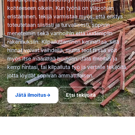
kohteeseen oikein. Kun työnä on yläpohjan
eristäminen, tekijä varmistaa myös, että eristys
toteutetaan siististi ja turvallisesti, sopivin
menetelmin sekä vanhoihin että uudempiin
rakennuksiin. Kilpailuttaminen kannattaa, sillä
hinnat voivat vaihdella, mutta teot.fi:ssä voit
myös itse määrittää budjetin. Jätä ilmoitus ja
kerro hintasi, tai kilpailuta työ ja vertaile tekijöitä,
jotta löydät sopivan ammattilaisen.
Jätä ilmoitus
→
Etsi tekijöitä