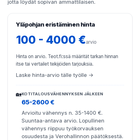
jotta löydät sopivan ammattilaisen.
Yläpohjan eristäminen hinta
100 - 4000 €
arvio
Hinta on arvio. Teot.fi:ssä määrität tarkan hinnan
itse tai vertailet tekijöiden tarjouksia.
Laske hinta-arvio tälle työlle →
🏡
KOTITALOUSVÄHENNYKSEN JÄLKEEN
65-2600 €
Arvioitu vähennys n. 35-1400 €.
Suuntaa-antava arvio. Lopullinen
vähennys riippuu työkorvauksen
osuudesta ja Verohallinnon päätöksestä.