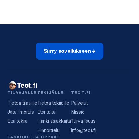
Siirry sovellukseen
→
Teot.fi
TILAAJALLE
TEKIJÄLLE
TEOT.FI
Tietoa tilaajille
Tietoa tekijöille
Palvelut
Jätä ilmoitus
Etsi töitä
Missio
Etsi tekijä
Hanki asiakkaita
Turvallisuus
Hinnoittelu
info@teot.fi
LASKURIT JA OPPAAT