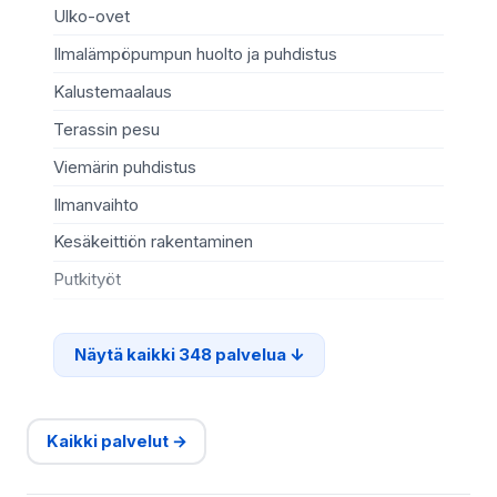
Ulko-ovet
Sä
Ilmalämpöpumpun huolto ja puhdistus
Mö
Kalustemaalaus
Ki
Terassin pesu
Ma
Viemärin puhdistus
Re
Ilmanvaihto
Sä
Kesäkeittiön rakentaminen
Te
Putkityöt
Si
Näytä kaikki 348 palvelua
Kaikki palvelut →