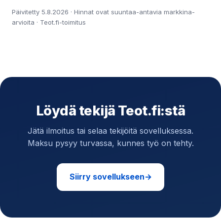
Päivitetty 5.8.2026 · Hinnat ovat suuntaa-antavia markkina-
arvioita · Teot.fi-toimitus
Löydä tekijä Teot.fi:stä
Jätä ilmoitus tai selaa tekijöitä sovelluksessa.
Maksu pysyy turvassa, kunnes työ on tehty.
Siirry sovellukseen
→