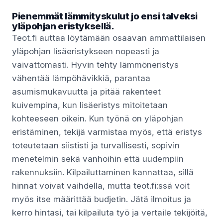
Pienemmät lämmityskulut jo ensi talveksi
yläpohjan eristyksellä.
Teot.fi auttaa löytämään osaavan ammattilaisen
yläpohjan lisäeristykseen nopeasti ja
vaivattomasti. Hyvin tehty lämmöneristys
vähentää lämpöhävikkiä, parantaa
asumismukavuutta ja pitää rakenteet
kuivempina, kun lisäeristys mitoitetaan
kohteeseen oikein. Kun työnä on yläpohjan
eristäminen, tekijä varmistaa myös, että eristys
toteutetaan siististi ja turvallisesti, sopivin
menetelmin sekä vanhoihin että uudempiin
rakennuksiin. Kilpailuttaminen kannattaa, sillä
hinnat voivat vaihdella, mutta teot.fi:ssä voit
myös itse määrittää budjetin. Jätä ilmoitus ja
kerro hintasi, tai kilpailuta työ ja vertaile tekijöitä,