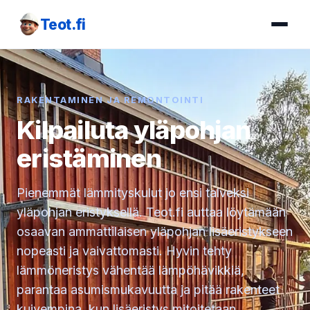
Teot.fi
RAKENTAMINEN JA REMONTOINTI
Kilpailuta yläpohjan
eristäminen
Pienemmät lämmityskulut jo ensi talveksi
yläpohjan eristyksellä. Teot.fi auttaa löytämään
osaavan ammattilaisen yläpohjan lisäeristykseen
nopeasti ja vaivattomasti. Hyvin tehty
lämmöneristys vähentää lämpöhävikkiä,
parantaa asumismukavuutta ja pitää rakenteet
kuivempina, kun lisäeristys mitoitetaan