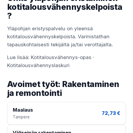
kotitalousvähennyskelpoista
?
Yläpohjan eristyspalvelu on yleensä
kotitalousvähennyskelpoista. Varmistathan
tapauskohtaisesti tekijältä ja/tai verottajalta.
Lue lisää:
Kotitalousvähennys-opas
·
Kotitalousvähennyslaskuri
Avoimet työt: Rakentaminen
ja remontointi
Maalaus
72,73 €
Tampere
Väliseinän rakentaminen