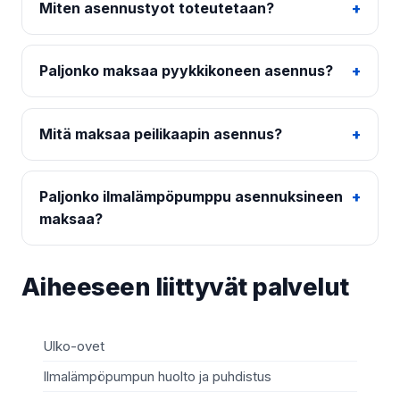
Miten asennustyot toteutetaan?
Paljonko maksaa pyykkikoneen asennus?
Mitä maksaa peilikaapin asennus?
Paljonko ilmalämpöpumppu asennuksineen
maksaa?
Aiheeseen liittyvät palvelut
Ulko-ovet
Sä
Ilmalämpöpumpun huolto ja puhdistus
Mö