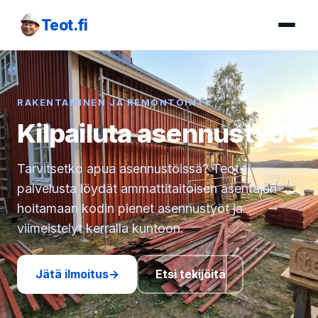
Teot.fi
RAKENTAMINEN JA REMONTOINTI
Kilpailuta asennustyöt
Tarvitsetko apua asennustöissä? Teot.fi-
palvelusta löydät ammattitaitoisen asentajan
hoitamaan kodin pienet asennustyöt ja
viimeistelyt kerralla kuntoon.
Jätä ilmoitus
→
Etsi tekijöitä