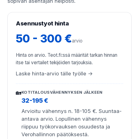
sopivan asentajan helposti.
Asennustyot hinta
50 - 300 €
arvio
Hinta on arvio. Teot.fi:ssä määrität tarkan hinnan
itse tai vertailet tekijöiden tarjouksia.
Laske hinta-arvio tälle työlle →
🏡
KOTITALOUSVÄHENNYKSEN JÄLKEEN
32-195 €
Arvioitu vähennys n. 18-105 €. Suuntaa-
antava arvio. Lopullinen vähennys
riippuu työkorvauksen osuudesta ja
Verohallinnon päätöksestä.