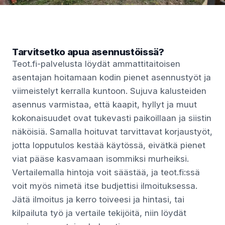
Tarvitsetko apua asennustöissä?
Teot.fi-palvelusta löydät ammattitaitoisen
asentajan hoitamaan kodin pienet asennustyöt ja
viimeistelyt kerralla kuntoon. Sujuva kalusteiden
asennus varmistaa, että kaapit, hyllyt ja muut
kokonaisuudet ovat tukevasti paikoillaan ja siistin
näköisiä. Samalla hoituvat tarvittavat korjaustyöt,
jotta lopputulos kestää käytössä, eivätkä pienet
viat pääse kasvamaan isommiksi murheiksi.
Vertailemalla hintoja voit säästää, ja teot.fi:ssä
voit myös nimetä itse budjettisi ilmoituksessa.
Jätä ilmoitus ja kerro toiveesi ja hintasi, tai
kilpailuta työ ja vertaile tekijöitä, niin löydät