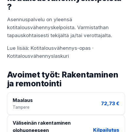
?
Asennuspalvelu on yleensä
kotitalousvähennyskelpoista. Varmistathan
tapauskohtaisesti tekijältä ja/tai verottajalta.
Lue lisää:
Kotitalousvähennys-opas
·
Kotitalousvähennyslaskuri
Avoimet työt: Rakentaminen
ja remontointi
Maalaus
72,73 €
Tampere
Väliseinän rakentaminen
Kilpailutus
olohuoneeseen