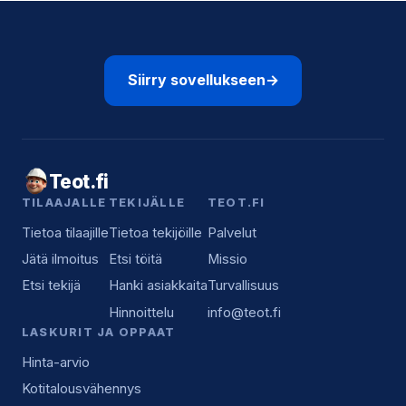
Siirry sovellukseen
→
Teot.fi
TILAAJALLE
TEKIJÄLLE
TEOT.FI
Tietoa tilaajille
Tietoa tekijöille
Palvelut
Jätä ilmoitus
Etsi töitä
Missio
Etsi tekijä
Hanki asiakkaita
Turvallisuus
Hinnoittelu
info@teot.fi
LASKURIT JA OPPAAT
Hinta-arvio
Kotitalousvähennys