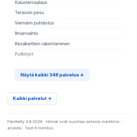
Kalustemaalaus
Ki
Terassin pesu
Ma
Viemärin puhdistus
Re
Ilmanvaihto
Sä
Kesäkeittiön rakentaminen
Te
Putkityöt
Si
Näytä kaikki 348 palvelua
Kaikki palvelut →
Päivitetty 4.8.2026 · Hinnat ovat suuntaa-antavia markkina-
arvioita · Teot.fi-toimitus