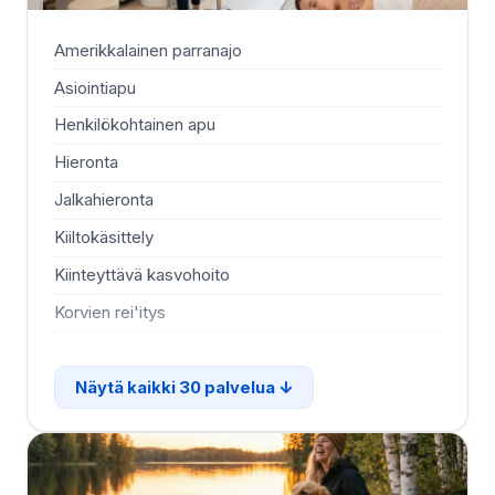
Amerikkalainen parranajo
Kot
Asiointiapu
La
Henkilökohtainen apu
LE
Hieronta
Li
Jalkahieronta
Lä
Kiiltokäsittely
Lää
Kiinteyttävä kasvohoito
Me
Korvien rei'itys
Mi
Näytä kaikki 30 palvelua