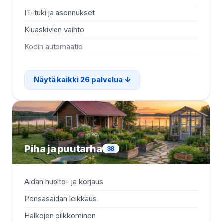
IT-tuki ja asennukset
Mu
Kiuaskivien vaihto
Pi
Kodin automaatio
Pi
Näytä kaikki 26 palvelua
Piha ja puutarha
38
Aidan huolto- ja korjaus
Kuu
Pensasaidan leikkaus
Lui
Halkojen pilkkominen
Lu