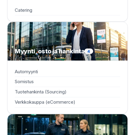
Catering
Myynti, osto ja hankinta
4
Automyynti
Somistus
Tuotehankinta (Sourcing)
Verkkokauppa (eCommerce)