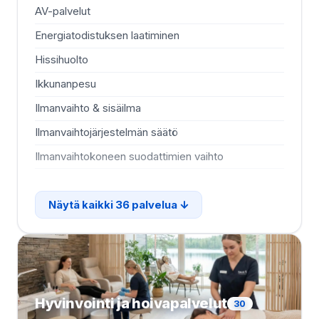
AV-palvelut
Jä
Energiatodistuksen laatiminen
Jä
Hissihuolto
Ka
Ikkunanpesu
Ka
Ilmanvaihto & sisäilma
Ka
Ilmanvaihtojärjestelmän säätö
Ka
Ilmanvaihtokoneen suodattimien vaihto
Kii
Näytä kaikki 36 palvelua
Hyvinvointi ja hoivapalvelut
30