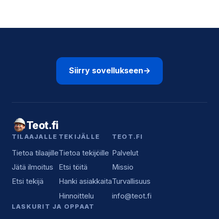
Siirry sovellukseen
→
Teot.fi
TILAAJALLE
TEKIJÄLLE
TEOT.FI
Tietoa tilaajille
Tietoa tekijöille
Palvelut
Jätä ilmoitus
Etsi töitä
Missio
Etsi tekijä
Hanki asiakkaita
Turvallisuus
Hinnoittelu
info@teot.fi
LASKURIT JA OPPAAT