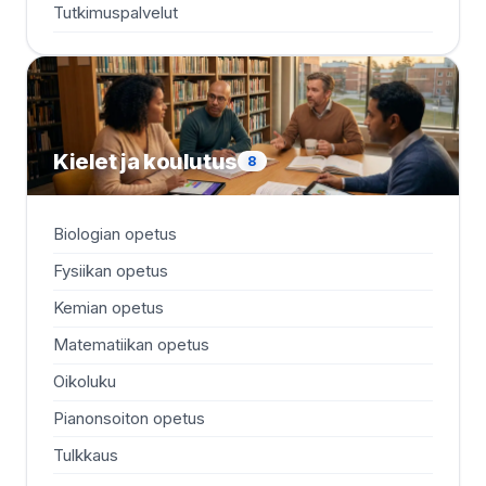
Tutkimuspalvelut
Kielet ja koulutus
8
Biologian opetus
Fysiikan opetus
Kemian opetus
Matematiikan opetus
Oikoluku
Pianonsoiton opetus
Tulkkaus