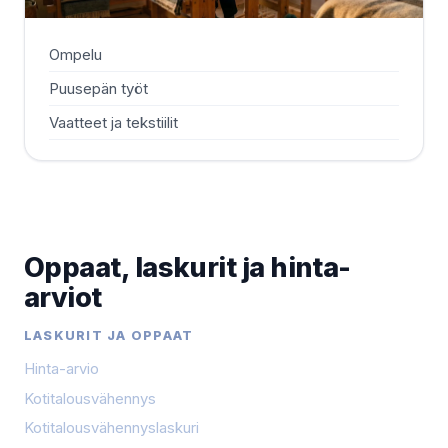
Ompelu
Puusepän työt
Vaatteet ja tekstiilit
Oppaat, laskurit ja hinta-
arviot
LASKURIT JA OPPAAT
Hinta-arvio
Kotitalousvähennys
Kotitalousvähennyslaskuri