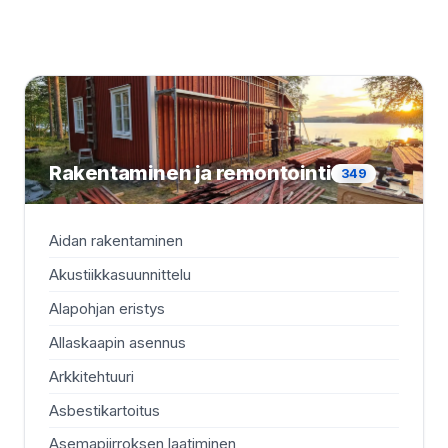
Rakentaminen ja remontointi
349
Aidan rakentaminen
Asf
Akustiikkasuunnittelu
As
Alapohjan eristys
As
Allaskaapin asennus
As
Arkkitehtuuri
Au
Asbestikartoitus
Au
Asemapiirroksen laatiminen
Aut