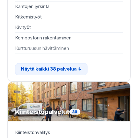
Kantojen jyrsintä
Lu
Kitkemistyöt
Lup
Kivityöt
Ma
Kompostorin rakentaminen
Mö
Kurtturuusun hävittäminen
Nu
Näytä kaikki 38 palvelua
Kiinteistöpalvelut
36
Kiinteistönvälitys
Ilm