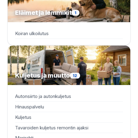
Eläimet ja lemmikit
1
Koiran ulkoilutus
Kuljetus ja muutto
12
Autonsiirto ja autonkuljetus
Rah
Hinauspalvelu
Ra
Kuljetus
Re
Tavaroiden kuljetus remontin ajaksi
Var
Merirahti