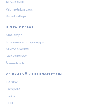
ALV-laskuri
Kilometrikorvaus
Kevytyrittäjä
HINTA-OPPAAT
Maalämpö
Ilma-vesilämpöpumppu
Mikrosementti
Sälekaihtimet
Äänentoisto
KEIKKATYÖ KAUPUNGEITTAIN
Helsinki
Tampere
Turku
Oulu