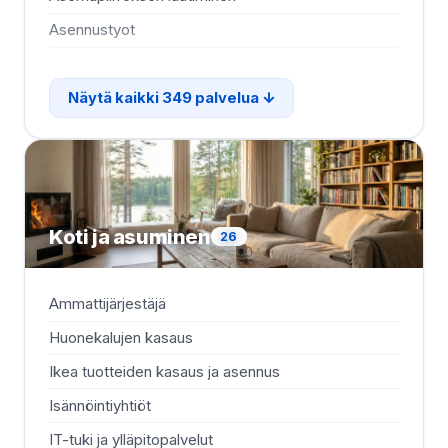
Asennustyot
Aut
Näytä kaikki 349 palvelua
Koti ja asuminen
26
Ammattijärjestäjä
Kod
Huonekalujen kasaus
Kyl
Ikea tuotteiden kasaus ja asennus
Lie
Isännöintiyhtiöt
Mob
IT-tuki ja ylläpitopalvelut
Mök