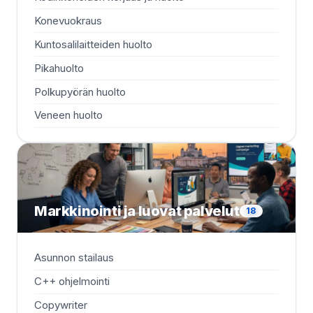
Konevuokraus
Kuntosalilaitteiden huolto
Pikahuolto
Polkupyörän huolto
Veneen huolto
Markkinointi ja luovat palvelut
18
Asunnon stailaus
RE
C++ ohjelmointi
Ru
Copywriter
Sis