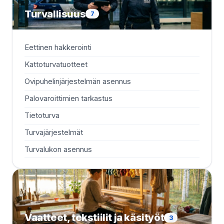
Turvallisuus
7
Eettinen hakkerointi
Kattoturvatuotteet
Ovipuhelinjärjestelmän asennus
Palovaroittimien tarkastus
Tietoturva
Turvajärjestelmät
Turvalukon asennus
Vaatteet, tekstiilit ja käsityöt
3