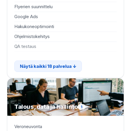
Flyerien suunnittelu
So
Google Ads
So
Hakukoneoptimointi
Va
Ohjelmistokehitys
Ver
QA testaus
Vi
Näytä kaikki 18 palvelua
Talous, data ja hallinto
1
Veroneuvonta