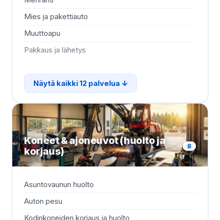
Mies ja pakettiauto
Muuttoapu
Pakkaus ja lähetys
Näytä kaikki 12 palvelua
Koneet & ajoneuvot (huolto ja
8
korjaus)
Asuntovaunun huolto
Auton pesu
Kodinkoneiden korjaus ja huolto