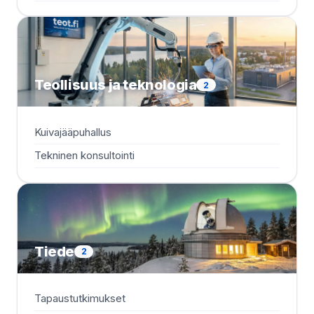
Teollisuus ja teknologia
2
Kuivajääpuhallus
Tekninen konsultointi
Tiede
2
Tapaustutkimukset