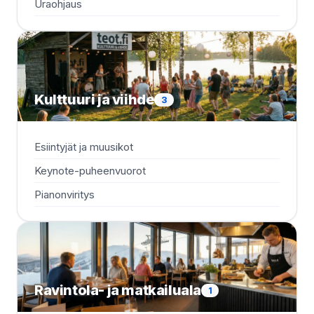
Uraohjaus
Kulttuuri ja viihde
3
Esiintyjät ja muusikot
Keynote-puheenvuorot
Pianonviritys
Ravintola- ja matkailuala
1