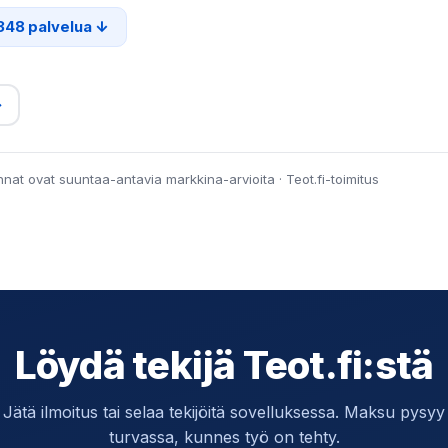
348 palvelua
→
innat ovat suuntaa-antavia markkina-arvioita · Teot.fi-toimitus
Löydä tekijä Teot.fi:stä
Jätä ilmoitus tai selaa tekijöitä sovelluksessa. Maksu pysyy
turvassa, kunnes työ on tehty.