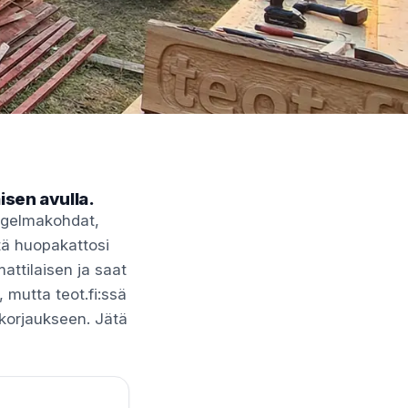
isen avulla.
ngelmakohdat,
ttä huopakattosi
attilaisen ja saat
 mutta teot.fi:ssä
 korjaukseen. Jätä