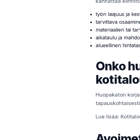
kannattaa kiinnitt
työn laajuus ja kes
tarvittava osaamin
materiaalien tai tar
aikataulu ja mahdol
alueellinen hintata
Onko h
kotital
Huopakaton korja
tapauskohtaisesti t
Lue lisää:
Kotita
Avoimet