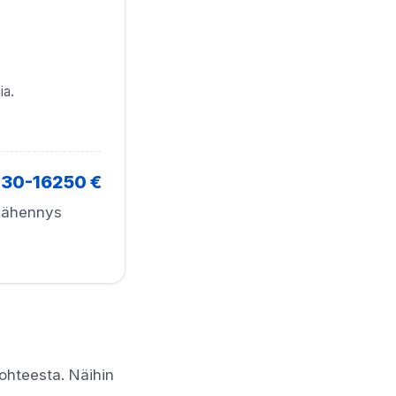
ia.
130-16250 €
 vähennys
kohteesta. Näihin