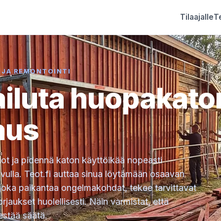
Tilaajalle
Te
 JA REMONTOINTI
ailuta huopakato
aus
ot ja pidennä katon käyttöikää nopeasti
vulla. Teot.fi auttaa sinua löytämään osaavan
 joka paikantaa ongelmakohdat, tekee tarvittavat
korjaukset huolellisesti. Näin varmistat, että
estää säätä.