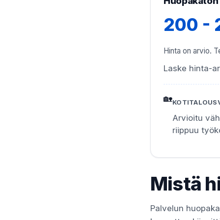
Huopakaton 
200 -
Hinta on arvio. Te
Laske hinta-ar
🏡
KOTITALOUS
Arvioitu vä
riippuu työ
Mistä h
Palvelun huopakat