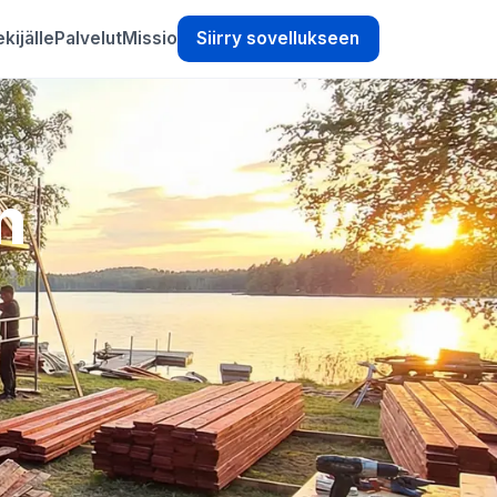
kijälle
Palvelut
Missio
Siirry sovellukseen
n