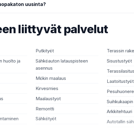
uopakaton uusinta?
en liittyvät palvelut
Putkityöt
Terassin rak
 huolto ja
Sähköauton latauspisteen
Sisustustyöt
asennus
Terassilasitu
Mökin maalaus
Laatoitustyöt
Kirvesmies
Pesuhuonere
us
Maalaustyot
Suihkukaapin
Remontti
Arkkitehtuuri
entaminen
Sähkötyöt
Autotallin sä