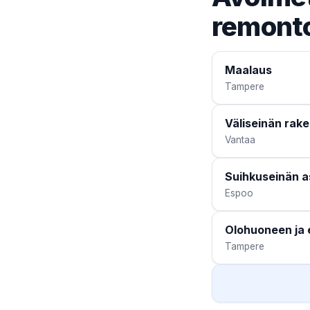
remonto
Maalaus
Tampere
Väliseinän rak
Vantaa
Suihkuseinän 
Espoo
Olohuoneen ja 
Tampere