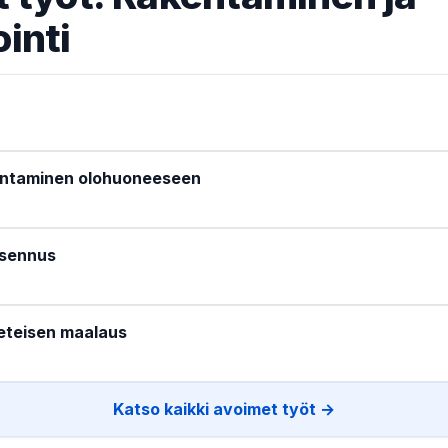
inti
entaminen olohuoneeseen
asennus
eteisen maalaus
Katso kaikki avoimet työt →