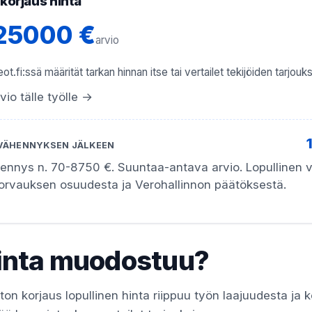
korjaus hinta
 25000 €
arvio
ot.fi:ssä määrität tarkan hinnan itse tai vertailet tekijöiden tarjouks
vio tälle työlle →
VÄHENNYKSEN JÄLKEEN
hennys n. 70-8750 €. Suuntaa-antava arvio. Lopullinen
korvauksen osuudesta ja Verohallinnon päätöksestä.
inta muodostuu?
on korjaus lopullinen hinta riippuu työn laajuudesta ja 