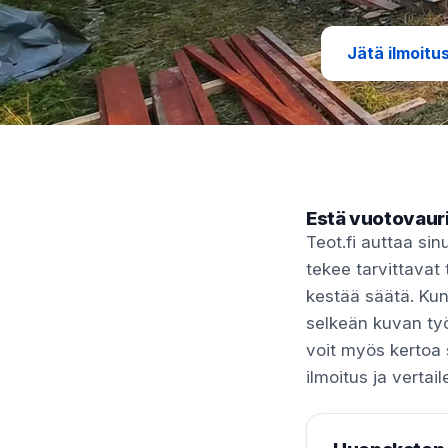
Jätä ilmoitu
Estä vuotovauri
Teot.fi auttaa s
tekee tarvittavat 
kestää säätä. Kun
selkeän kuvan työ
voit myös kertoa 
ilmoitus ja vertail