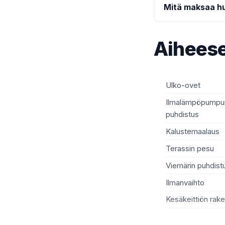
Mitä maksaa h
Aiheese
Ulko-ovet
Ilmalämpöpumpun
puhdistus
Kalustemaalaus
Terassin pesu
Viemärin puhdist
Ilmanvaihto
Kesäkeittiön rak