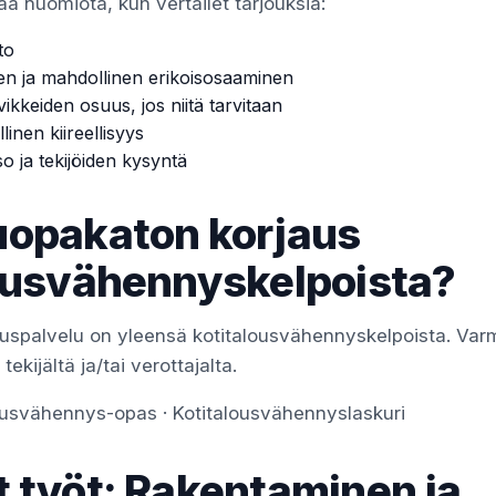
ää huomiota, kun vertailet tarjouksia:
to
en ja mahdollinen erikoisosaaminen
vikkeiden osuus, jos niitä tarvitaan
linen kiireellisyys
so ja tekijöiden kysyntä
uopakaton korjaus
ousvähennyskelpoista?
uspalvelu on yleensä kotitalousvähennyskelpoista. Var
ekijältä ja/tai verottajalta.
lousvähennys-opas
·
Kotitalousvähennyslaskuri
 työt: Rakentaminen ja