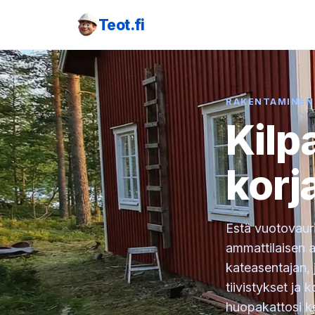
Teot.fi
RAKENTAMINEN
Kilp
korj
Estä vuotovauri
ammattilaisen a
kateasentajan,
tiivistykset ja 
huopakattosi k