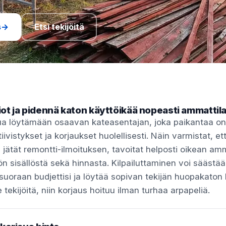
s
→
Etsi tekijöitä
ot ja pidennä katon käyttöikää nopeasti ammattila
inua löytämään osaavan kateasentajan, joka paikantaa o
tiivistykset ja korjaukset huolellisesti. Näin varmistat, e
 jätät remontti-ilmoituksen, tavoitat helposti oikean amm
n sisällöstä sekä hinnasta. Kilpailuttaminen voi säästää,
suoraan budjettisi ja löytää sopivan tekijän huopakaton
e tekijöitä, niin korjaus hoituu ilman turhaa arpapeliä.