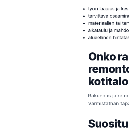
työn laajuus ja kes
tarvittava osaamin
materiaalien tai tar
aikataulu ja mahdol
alueellinen hintata
Onko ra
remonto
kotital
Rakennus ja remon
Varmistathan tapau
Suositu