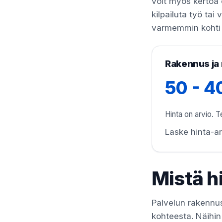
voit myös kertoa 
kilpailuta työ tai 
varmemmin kohti 
Rakennus ja 
50 - 4
Hinta on arvio. Te
Laske hinta-ar
Mistä h
Palvelun rakennus 
kohteesta. Näihin 