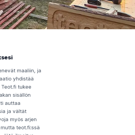
ksesi
enevät maaliin, ja
taatio yhdistää
Teot.fi tukee
rakan sisällön
ti auttaa
ia ja vältät
voja myös arjen
 mutta teot.fi:ssä