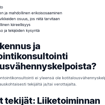
to
en ja mahdollinen erikoisosaaminen
vikkeiden osuus, jos niitä tarvitaan
linen kiireellisyys
so ja tekijöiden kysyntä
kennus ja
intikonsultointi
ousvähennyskelpoista?
tointikonsultointi ei yleensä ole kotitalousvähennyskel
skohtaisesti tekijältä ja/tai verottajalta.
t tekijät: Liiketoiminnan