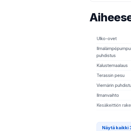
Aiheese
Ulko-ovet
Ilmalämpöpumpun
puhdistus
Kalustemaalaus
Terassin pesu
Viemärin puhdist
Ilmanvaihto
Kesäkeittiön rak
Näytä kaikki 