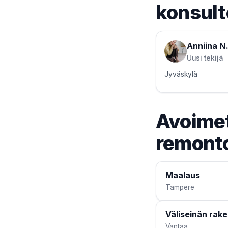
konsult
Anniina N
Uusi tekijä
Jyväskylä
Avoimet
remonto
Maalaus
Tampere
Väliseinän rak
Vantaa