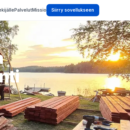
kijälle
Palvelut
Missio
Siirry sovellukseen
a
nti