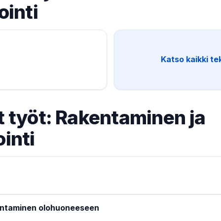
ointi
.
Katso kaikki te
 työt: Rakentaminen ja
inti
entaminen olohuoneeseen