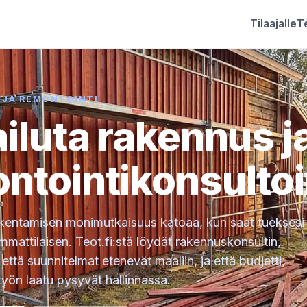
Tilaajalle
Te
 JA REMONTOINTI
ailuta rakennus j
ntointikonsultoi
akentamisen monimutkaisuus katoaa, kun saat tueksesi
mattilaisen. Teot.fi:stä löydät rakennuskonsultin,
että suunnitelmat etenevät maaliin, ja että budjetti,
työn laatu pysyvät hallinnassa.