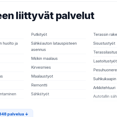
en liittyvät palvelut
Putkityöt
Terassin rak
 huolto ja
Sähköauton latauspisteen
Sisustustyöt
asennus
Terassilasitu
Mökin maalaus
Laatoitustyöt
Kirvesmies
Pesuhuonere
us
Maalaustyot
Suihkukaapin
Remontti
Arkkitehtuuri
entaminen
Sähkötyöt
Autotallin sä
348 palvelua