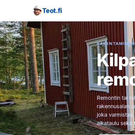
Teot.fi
RAKENTAMINEN
Kilp
remo
Remontin tai r
rakennusalan am
joka varmistaa, 
aikataulu sekä 