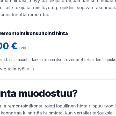
oman hintasi ja pyytää tekijöitä tarjoamaan sen mukaan.
vertaile tekijöitä, niin löydät projektiisi sopivan rakennus
onnistunutta remonttia.
remontointikonsultointi hinta
00 €
arvio
ot.fi:ssä määrität tarkan hinnan itse tai vertailet tekijöiden tarjouks
vio tälle työlle →
inta muodostuu?
ja remontointikonsultointi lopullinen hinta riippuu työn 
kannattaa kiinnittää huomiota, kun vertailet tarjouksia: