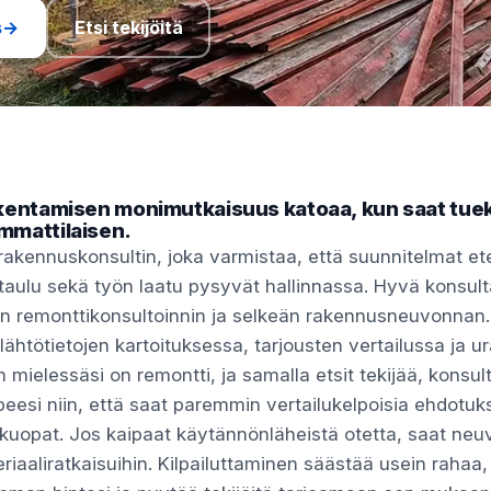
s
→
Etsi tekijöitä
akentamisen monimutkaisuus katoaa, kun saat tue
mmattilaisen.
t rakennuskonsultin, joka varmistaa, että suunnitelmat et
kataulu sekä työn laatu pysyvät hallinnassa. Hyvä konsul
n remonttikonsultoinnin ja selkeän rakennusneuvonnan. 
lähtötietojen kartoituksessa, tarjousten vertailussa ja u
 mielessäsi on remontti, ja samalla etsit tekijää, konsult
eesi niin, että saat paremmin vertailukelpoisia ehdotuks
kuopat. Jos kaipaat käytännönläheistä otetta, saat neu
eriaaliratkaisuihin. Kilpailuttaminen säästää usein rahaa,