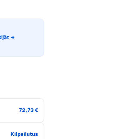
kijät →
72,73 €
Kilpailutus