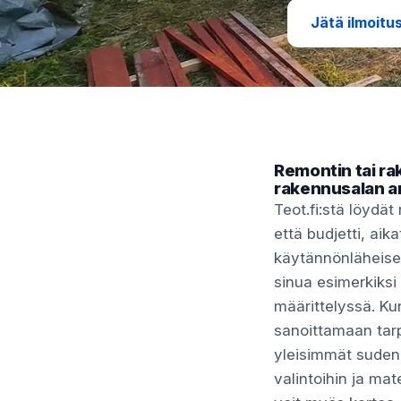
Jätä ilmoitu
Remontin tai r
rakennusalan a
Teot.fi:stä löydä
että budjetti, ai
käytännönläheise
sinua esimerkiksi 
määrittelyssä. Kun
sanoittamaan tarp
yleisimmät suden
valintoihin ja mat