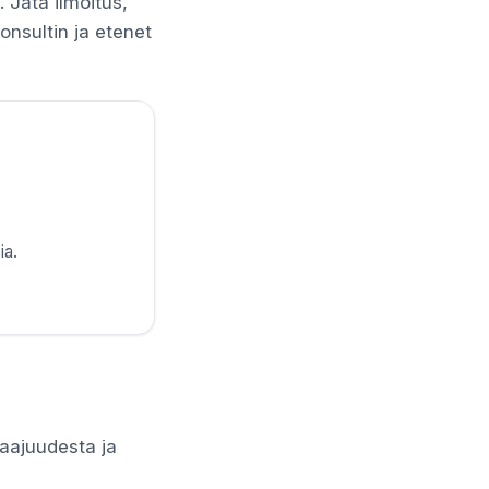
 Jätä ilmoitus,
konsultin ja etenet
ia.
laajuudesta ja