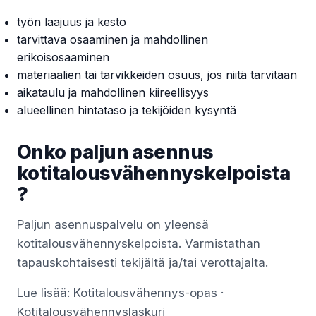
työn laajuus ja kesto
tarvittava osaaminen ja mahdollinen
erikoisosaaminen
materiaalien tai tarvikkeiden osuus, jos niitä tarvitaan
aikataulu ja mahdollinen kiireellisyys
alueellinen hintataso ja tekijöiden kysyntä
Onko paljun asennus
kotitalousvähennyskelpoista
?
Paljun asennuspalvelu on yleensä
kotitalousvähennyskelpoista. Varmistathan
tapauskohtaisesti tekijältä ja/tai verottajalta.
Lue lisää:
Kotitalousvähennys-opas
·
Kotitalousvähennyslaskuri