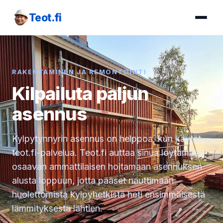
Teot.fi
RAKENTAMINEN JA REMONTOINTI
Kilpailuta paljun
asennus
Kylpytynnyrin asennus on helppoa, kun käytät
teot.fi-palvelua. Teot.fi auttaa sinua löytämään
osaavan ammattilaisen hoitamaan asennuksen
alusta loppuun, jotta pääset nauttimaan
huolettomista kylpyhetkistä heti ensimmäisestä
lämmityksestä lähtien.