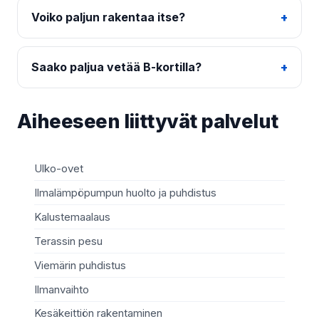
Voiko paljun rakentaa itse?
Saako paljua vetää B-kortilla?
Aiheeseen liittyvät palvelut
Ulko-ovet
Sä
Ilmalämpöpumpun huolto ja puhdistus
Mö
Kalustemaalaus
Ki
Terassin pesu
Ma
Viemärin puhdistus
Re
Ilmanvaihto
Sä
Kesäkeittiön rakentaminen
Te