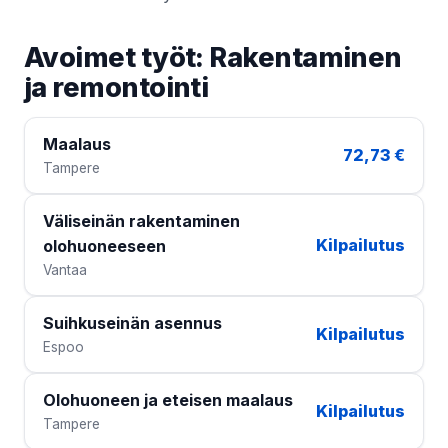
Avoimet työt: Rakentaminen
ja remontointi
Maalaus
72,73 €
Tampere
Väliseinän rakentaminen
Kilpailutus
olohuoneeseen
Vantaa
Suihkuseinän asennus
Kilpailutus
Espoo
Olohuoneen ja eteisen maalaus
Kilpailutus
Tampere