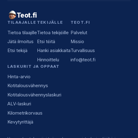
Teot.fi
TILAAJALLE
TEKIJÄLLE
TEOT.FI
Tietoa tilaajille
Tietoa tekijöille
Palvelut
Jätä ilmoitus
Etsi töitä
Missio
Etsi tekijä
Hanki asiakkaita
Turvallisuus
Hinnoittelu
info@teot.fi
LASKURIT JA OPPAAT
Hinta-arvio
Kotitalousvähennys
Kotitalousvähennyslaskuri
ALV-laskuri
Kilometrikorvaus
Kevytyrittäjä