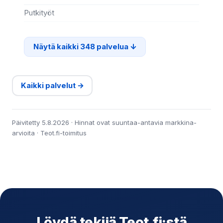
Putkityöt
Si
Näytä kaikki 348 palvelua
Kaikki palvelut →
Päivitetty 5.8.2026 · Hinnat ovat suuntaa-antavia markkina-
arvioita · Teot.fi-toimitus
Löydä tekijä Teot.fi:stä