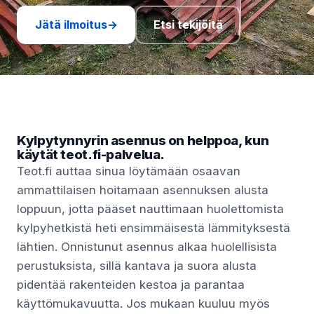
Jätä ilmoitus
→
Etsi tekijöitä
Kylpytynnyrin asennus on helppoa, kun
käytät teot.fi-palvelua.
Teot.fi auttaa sinua löytämään osaavan
ammattilaisen hoitamaan asennuksen alusta
loppuun, jotta pääset nauttimaan huolettomista
kylpyhetkistä heti ensimmäisestä lämmityksestä
lähtien. Onnistunut asennus alkaa huolellisista
perustuksista, sillä kantava ja suora alusta
pidentää rakenteiden kestoa ja parantaa
käyttömukavuutta. Jos mukaan kuuluu myös