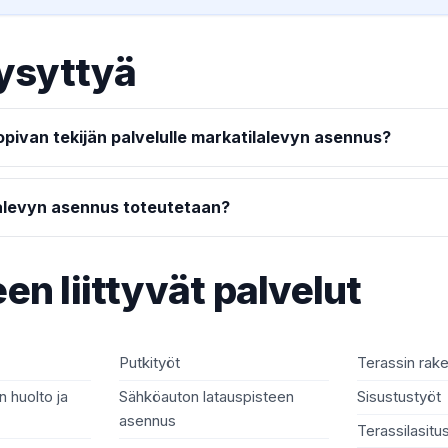
ysyttyä
opivan tekijän palvelulle markatilalevyn asennus?
alevyn asennus toteutetaan?
en liittyvät palvelut
Putkityöt
Terassin rak
 huolto ja
Sähköauton latauspisteen
Sisustustyöt
asennus
Terassilasitu