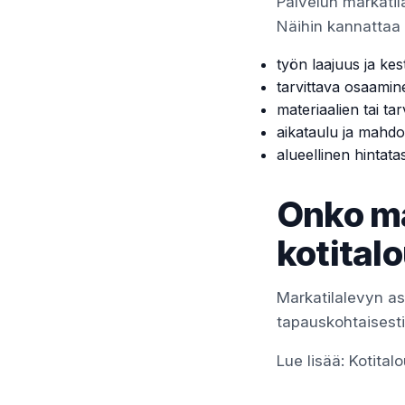
Palvelun markatil
Näihin kannattaa k
työn laajuus ja kes
tarvittava osaamin
materiaalien tai tar
aikataulu ja mahdol
alueellinen hintata
Onko ma
kotital
Markatilalevyn a
tapauskohtaisesti t
Lue lisää:
Kotita