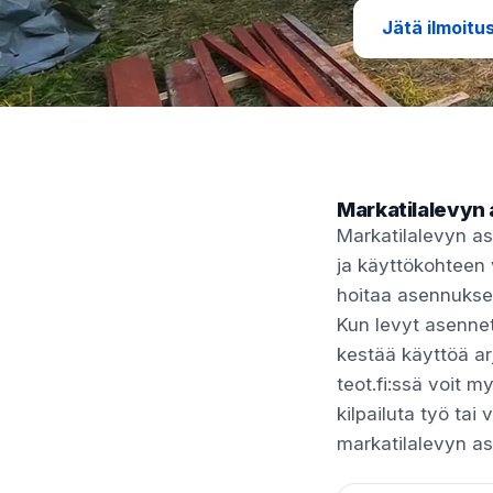
Jätä ilmoitu
Markatilalevyn 
Markatilalevyn ase
ja käyttökohteen 
hoitaa asennuksen
Kun levyt asennet
kestää käyttöä ar
teot.fi:ssä voit m
kilpailuta työ tai
markatilalevyn a