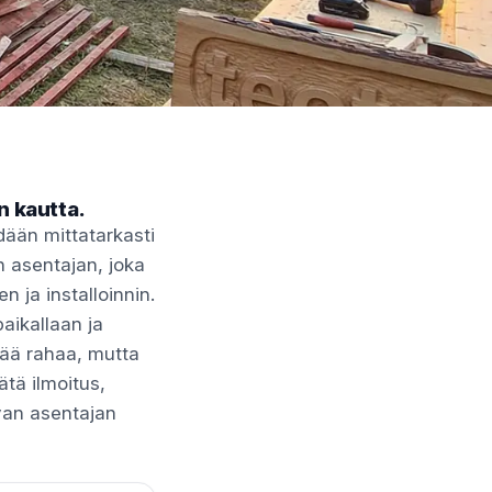
n kautta.
hdään mittatarkasti
n asentajan, joka
 ja installoinnin.
aikallaan ja
vää rahaa, mutta
ätä ilmoitus,
pivan asentajan