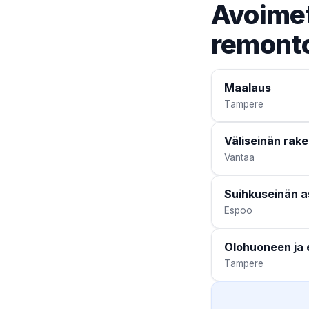
Avoimet
remonto
Maalaus
Tampere
Väliseinän rak
Vantaa
Suihkuseinän 
Espoo
Olohuoneen ja 
Tampere