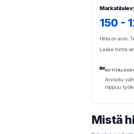
Markatilalev
150 - 
Hinta on arvio. Te
Laske hinta-ar
🏡
KOTITALOUS
Arvioitu vä
riippuu työ
Mistä h