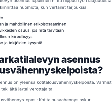
alevyn asennus lopullinen hinta riippuu työn laajuudesta
iinnittää huomiota, kun vertailet tarjouksia:
to
en ja mahdollinen erikoisosaaminen
vikkeiden osuus, jos niitä tarvitaan
linen kiireellisyys
so ja tekijöiden kysyntä
rkatilalevyn asennus
ousvähennyskelpoista?
sennus on yleensä kotitalousvähennyskelpoista. Varmis
ekijältä ja/tai verottajalta.
lousvähennys-opas
·
Kotitalousvähennyslaskuri