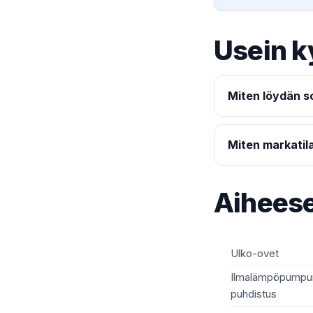
Usein k
Miten löydän s
Miten markatil
Aiheese
Ulko-ovet
Ilmalämpöpumpun
puhdistus