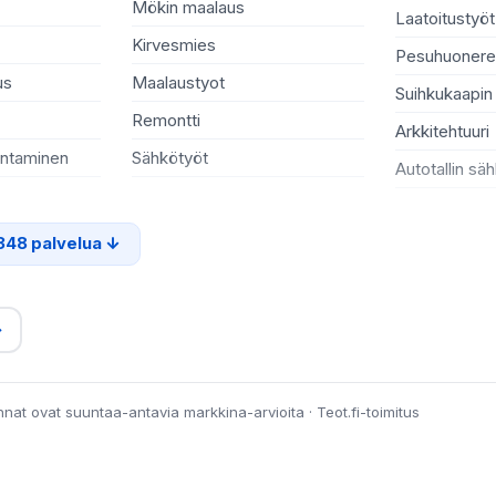
Mökin maalaus
Laatoitustyöt
Kirvesmies
Pesuhuonere
us
Maalaustyot
Suihkukaapin
Remontti
Arkkitehtuuri
entaminen
Sähkötyöt
Autotallin sä
348 palvelua
→
innat ovat suuntaa-antavia markkina-arvioita · Teot.fi-toimitus