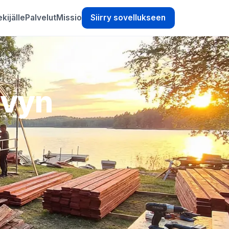
kijälle
Palvelut
Missio
Siirry sovellukseen
evyn