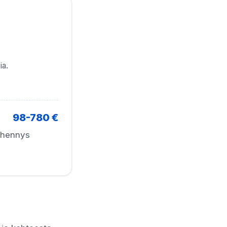
ia.
98-780 €
vähennys