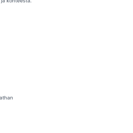
 ja kohteesta.
tathan