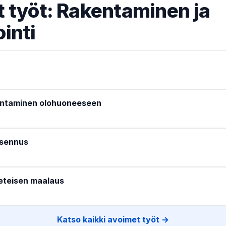
 työt: Rakentaminen ja
inti
entaminen olohuoneeseen
asennus
eteisen maalaus
Katso kaikki avoimet työt →