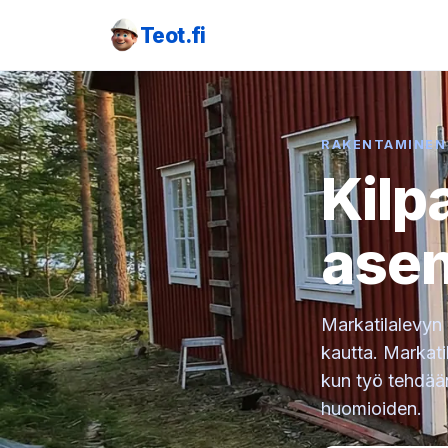
Teot.fi
RAKENTAMINEN
Kilp
ase
Markatilalevyn 
kautta. Markatil
kun työ tehdään
huomioiden.