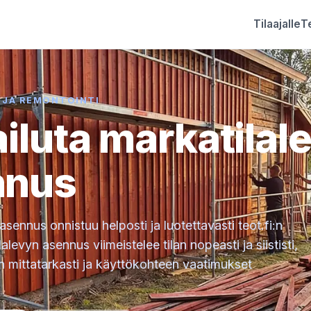
Tilaajalle
Te
 JA REMONTOINTI
ailuta markatilal
nnus
asennus onnistuu helposti ja luotettavasti teot.fi:n
alevyn asennus viimeistelee tilan nopeasti ja siististi,
 mittatarkasti ja käyttökohteen vaatimukset