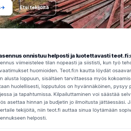
s
→
Etsi tekijöitä
asennus onnistuu helposti ja luotettavasti teot.fi:
nnus viimeistelee tilan nopeasti ja siististi, kun työ te
vaatimukset huomioiden. Teot.fi:n kautta löydät osaava
 alusta loppuun, sisältäen tarvittaessa myös kokoamisen
aan huolellisesti, lopputulos on hyvännäköinen, pysyy p
jessa ja tapahtumissa. Kilpailuttaminen voi säästää sel
yös asettaa hinnan ja budjetin jo ilmoitusta jättäessäsi. J
 vertaile tekijöitä, niin teot.fi auttaa sinua löytämään so
sennukseen helposti.