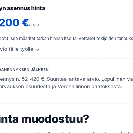
yn asennus hinta
1200 €
arvio
ot.fi:ssä määrität tarkan hinnan itse tai vertailet tekijöiden tarjouks
vio tälle työlle →
VÄHENNYKSEN JÄLKEEN
hennys n. 52-420 €. Suuntaa-antava arvio. Lopullinen 
korvauksen osuudesta ja Verohallinnon päätöksestä.
inta muodostuu?