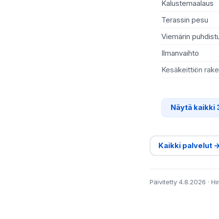
Kalustemaalaus
Terassin pesu
Viemärin puhdist
Ilmanvaihto
Kesäkeittiön rak
Näytä kaikki 
Kaikki palvelut 
Päivitetty 4.8.2026 · H