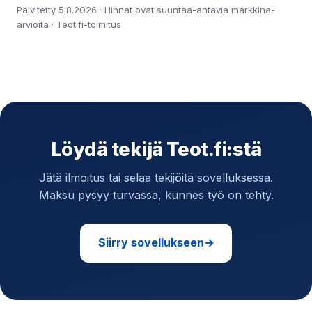
Päivitetty 5.8.2026 · Hinnat ovat suuntaa-antavia markkina-
arvioita · Teot.fi-toimitus
Löydä tekijä Teot.fi:stä
Jätä ilmoitus tai selaa tekijöitä sovelluksessa.
Maksu pysyy turvassa, kunnes työ on tehty.
Siirry sovellukseen
→