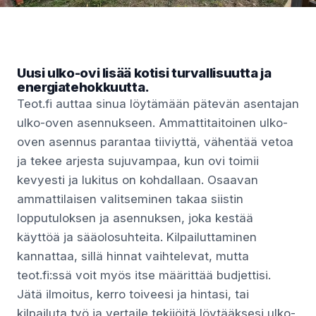
Uusi ulko-ovi lisää kotisi turvallisuutta ja
energiatehokkuutta.
Teot.fi auttaa sinua löytämään pätevän asentajan
ulko-oven asennukseen. Ammattitaitoinen ulko-
oven asennus parantaa tiiviyttä, vähentää vetoa
ja tekee arjesta sujuvampaa, kun ovi toimii
kevyesti ja lukitus on kohdallaan. Osaavan
ammattilaisen valitseminen takaa siistin
lopputuloksen ja asennuksen, joka kestää
käyttöä ja sääolosuhteita. Kilpailuttaminen
kannattaa, sillä hinnat vaihtelevat, mutta
teot.fi:ssä voit myös itse määrittää budjettisi.
Jätä ilmoitus, kerro toiveesi ja hintasi, tai
kilpailuta työ ja vertaile tekijöitä löytääksesi ulko-