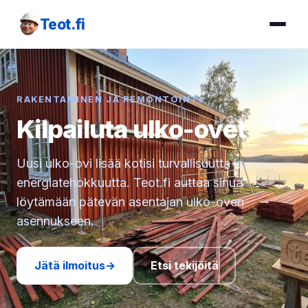
Teot.fi
RAKENTAMINEN JA REMONTOINTI
Kilpailuta ulko-ovet
Uusi ulko-ovi lisää kotisi turvallisuutta ja
energiatehokkuutta. Teot.fi auttaa sinua
löytämään pätevän asentajan ulko-oven
asennukseen.
Jätä ilmoitus
→
Etsi tekijöitä