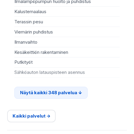
Ilmalämpöpumpun huolto ja puhdistus
Mö
Kalustemaalaus
Ki
Terassin pesu
Ma
Viemärin puhdistus
Re
Ilmanvaihto
Sä
Kesäkeittiön rakentaminen
Te
Putkityöt
Si
Sähköauton latauspisteen asennus
Ter
Näytä kaikki 348 palvelua
Kaikki palvelut →