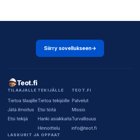
Siirry sovellukseen
→
Teot.fi
TILAAJALLE
TEKIJÄLLE
TEOT.FI
Tietoa tilaajille
Tietoa tekijöille
Palvelut
Jätä ilmoitus
Etsi töitä
Missio
Etsi tekijä
Hanki asiakkaita
Turvallisuus
Hinnoittelu
info@teot.fi
LASKURIT JA OPPAAT