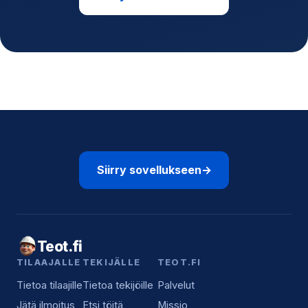
Siirry sovellukseen
→
Teot.fi
TILAAJALLE
TEKIJÄLLE
TEOT.FI
Tietoa tilaajille
Tietoa tekijöille
Palvelut
Jätä ilmoitus
Etsi töitä
Missio