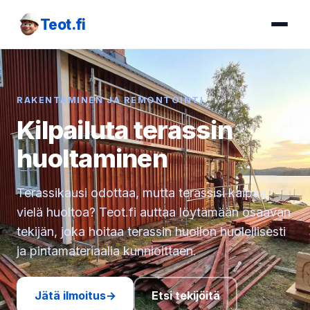
Teot.fi
RAKENTAMINEN JA REMONTOINTI
Kilpailuta terassin
huoltaminen
Terassikausi odottaa, mutta terassisi kaipaa
vielä huoltoa? Teot.fi auttaa löytämään osaavan
tekijän, joka hoitaa terassin huollon huolellisesti
ja pintamateriaalia kunnioittaen.
Jätä ilmoitus
→
Etsi tekijöitä