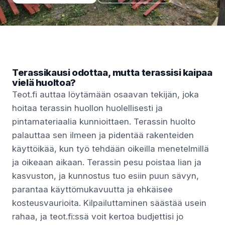
Terassikausi odottaa, mutta terassisi kaipaa
vielä huoltoa?
Teot.fi auttaa löytämään osaavan tekijän, joka
hoitaa terassin huollon huolellisesti ja
pintamateriaalia kunnioittaen. Terassin huolto
palauttaa sen ilmeen ja pidentää rakenteiden
käyttöikää, kun työ tehdään oikeilla menetelmillä
ja oikeaan aikaan. Terassin pesu poistaa lian ja
kasvuston, ja kunnostus tuo esiin puun sävyn,
parantaa käyttömukavuutta ja ehkäisee
kosteusvaurioita. Kilpailuttaminen säästää usein
rahaa, ja teot.fi:ssä voit kertoa budjettisi jo