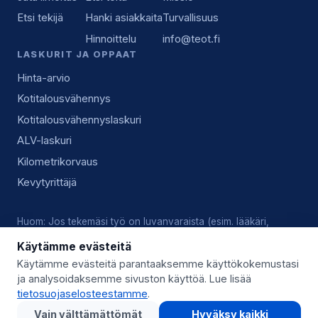
Etsi tekijä
Hanki asiakkaita
Turvallisuus
Hinnoittelu
info@teot.fi
LASKURIT JA OPPAAT
Hinta-arvio
Kotitalousvähennys
Kotitalousvähennyslaskuri
ALV-laskuri
Kilometrikorvaus
Kevytyrittäjä
Huom: Jos tekemäsi työ on luvanvaraista (esim. lääkäri,
lukkoseppä, sähköasennus), vastaat tekijänä itse voimassa
Käytämme evästeitä
olevista luvista, pätevyyksistä ja alan käytännöistä.
Käytämme evästeitä parantaaksemme käyttökokemustasi
ja analysoidaksemme sivuston käyttöä. Lue lisää
© 2026 Teot.fi (Giggo Oy) · Y-tunnus 3559746-8 · Kysy lisää:
tietosuojaselosteestamme
.
info@teot.fi
Vain välttämättömät
Hyväksy kaikki