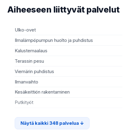
Aiheeseen liittyvät palvelut
Ulko-ovet
Sä
Ilmalämpöpumpun huolto ja puhdistus
Mö
Kalustemaalaus
Ki
Terassin pesu
Ma
Viemärin puhdistus
Re
Ilmanvaihto
Sä
Kesäkeittiön rakentaminen
Te
Putkityöt
Si
Näytä kaikki 348 palvelua