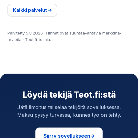
Kaikki palvelut →
Päivitetty 5.8.2026 · Hinnat ovat suuntaa-antavia markkina-
arvioita · Teot.fi-toimitus
Löydä tekijä Teot.fi:stä
Jätä ilmoitus tai selaa tekijöitä sovelluksessa.
Maksu pysyy turvassa, kunnes työ on tehty.
Siirry sovellukseen
→