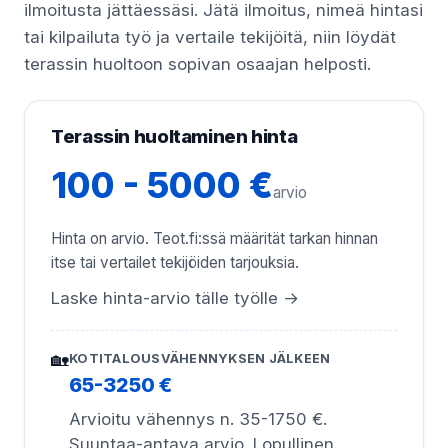
ilmoitusta jättäessäsi. Jätä ilmoitus, nimeä hintasi
tai kilpailuta työ ja vertaile tekijöitä, niin löydät
terassin huoltoon sopivan osaajan helposti.
Terassin huoltaminen hinta
100 - 5000 €
arvio
Hinta on arvio. Teot.fi:ssä määrität tarkan hinnan
itse tai vertailet tekijöiden tarjouksia.
Laske hinta-arvio tälle työlle →
🏡
KOTITALOUSVÄHENNYKSEN JÄLKEEN
65-3250 €
Arvioitu vähennys n. 35-1750 €.
Suuntaa-antava arvio. Lopullinen