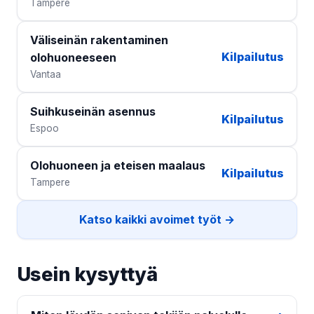
Tampere
Väliseinän rakentaminen
Kilpailutus
olohuoneeseen
Vantaa
Suihkuseinän asennus
Kilpailutus
Espoo
Olohuoneen ja eteisen maalaus
Kilpailutus
Tampere
Katso kaikki avoimet työt →
Usein kysyttyä