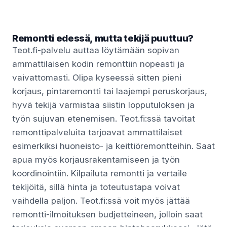
Remontti edessä, mutta tekijä puuttuu?
Teot.fi-palvelu auttaa löytämään sopivan
ammattilaisen kodin remonttiin nopeasti ja
vaivattomasti. Olipa kyseessä sitten pieni
korjaus, pintaremontti tai laajempi peruskorjaus,
hyvä tekijä varmistaa siistin lopputuloksen ja
työn sujuvan etenemisen. Teot.fi:ssä tavoitat
remonttipalveluita tarjoavat ammattilaiset
esimerkiksi huoneisto- ja keittiöremontteihin. Saat
apua myös korjausrakentamiseen ja työn
koordinointiin. Kilpailuta remontti ja vertaile
tekijöitä, sillä hinta ja toteutustapa voivat
vaihdella paljon. Teot.fi:ssä voit myös jättää
remontti-ilmoituksen budjetteineen, jolloin saat