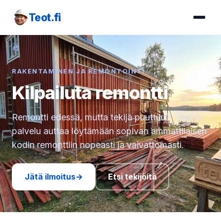
Teot.fi
RAKENTAMINEN JA REMONTOINTI
Kilpailuta remontti
Remontti edessä, mutta tekijä puuttuu? Teot.fi-
palvelu auttaa löytämään sopivan ammattilaisen
kodin remonttiin nopeasti ja vaivattomasti.
Jätä ilmoitus
→
Etsi tekijöitä