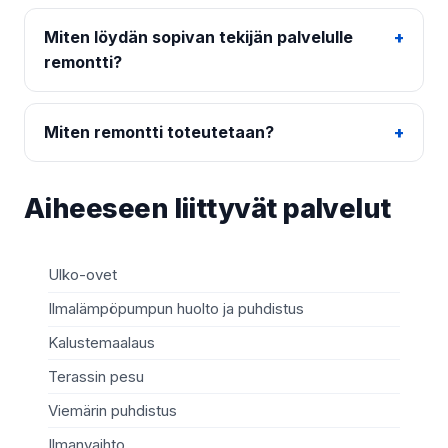
Miten löydän sopivan tekijän palvelulle
remontti?
Miten remontti toteutetaan?
Aiheeseen liittyvät palvelut
Ulko-ovet
Sä
Ilmalämpöpumpun huolto ja puhdistus
Mö
Kalustemaalaus
Ki
Terassin pesu
Ma
Viemärin puhdistus
Sä
Ilmanvaihto
Te