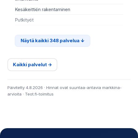
Kesäkeittiön rakentaminen
Si
Putkityöt
Ter
Näytä kaikki 348 palvelua
Kaikki palvelut →
Päivitetty 4.8.2026 · Hinnat ovat suuntaa-antavia markkina-
arvioita · Teot.fi-toimitus