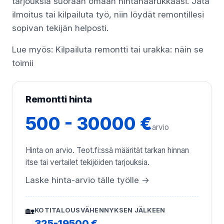
tarjouksia suoraan omaan hintahaarukkaasi. Jätä
ilmoitus tai kilpailuta työ, niin löydät remontillesi
sopivan tekijän helposti.
Lue myös:
Kilpailuta remontti tai urakka: näin se
toimii
Remontti hinta
500 - 30000 €
arvio
Hinta on arvio. Teot.fi:ssä määrität tarkan hinnan
itse tai vertailet tekijöiden tarjouksia.
Laske hinta-arvio tälle työlle →
🏡
KOTITALOUSVÄHENNYKSEN JÄLKEEN
325-19500 €