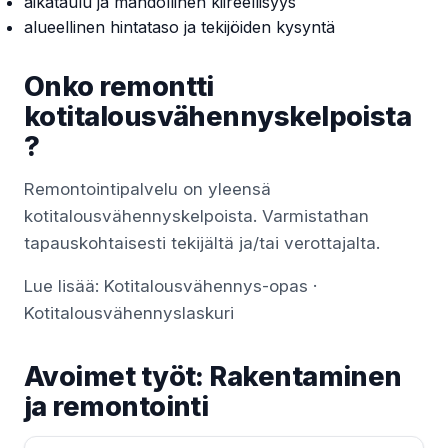
aikataulu ja mahdollinen kiireellisyys
alueellinen hintataso ja tekijöiden kysyntä
Onko remontti
kotitalousvähennyskelpoista
?
Remontointipalvelu on yleensä
kotitalousvähennyskelpoista. Varmistathan
tapauskohtaisesti tekijältä ja/tai verottajalta.
Lue lisää:
Kotitalousvähennys-opas
·
Kotitalousvähennyslaskuri
Avoimet työt: Rakentaminen
ja remontointi