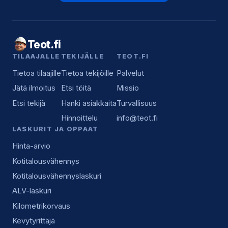
Teot.fi
TILAAJALLE
TEKIJÄLLE
TEOT.FI
Tietoa tilaajille
Tietoa tekijöille
Palvelut
Jätä ilmoitus
Etsi töitä
Missio
Etsi tekijä
Hanki asiakkaita
Turvallisuus
Hinnoittelu
info@teot.fi
LASKURIT JA OPPAAT
Hinta-arvio
Kotitalousvähennys
Kotitalousvähennyslaskuri
ALV-laskuri
Kilometrikorvaus
Kevytyrittäjä