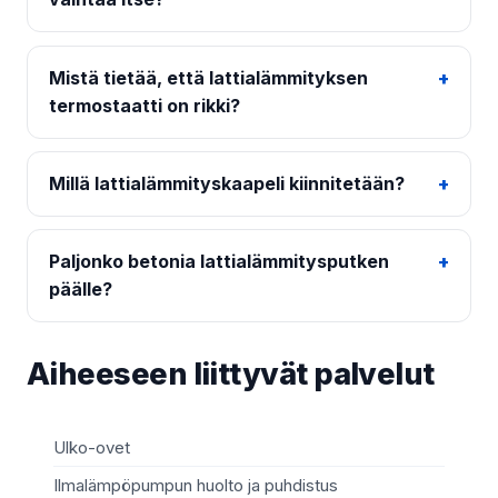
Mistä tietää, että lattialämmityksen
termostaatti on rikki?
Millä lattialämmityskaapeli kiinnitetään?
Paljonko betonia lattialämmitysputken
päälle?
Aiheeseen liittyvät palvelut
Ulko-ovet
Sä
Ilmalämpöpumpun huolto ja puhdistus
Mö