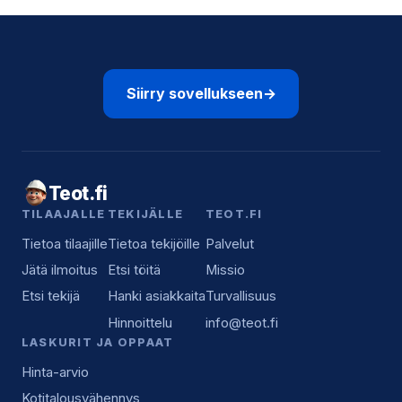
Siirry sovellukseen
→
Teot.fi
TILAAJALLE
TEKIJÄLLE
TEOT.FI
Tietoa tilaajille
Tietoa tekijöille
Palvelut
Jätä ilmoitus
Etsi töitä
Missio
Etsi tekijä
Hanki asiakkaita
Turvallisuus
Hinnoittelu
info@teot.fi
LASKURIT JA OPPAAT
Hinta-arvio
Kotitalousvähennys