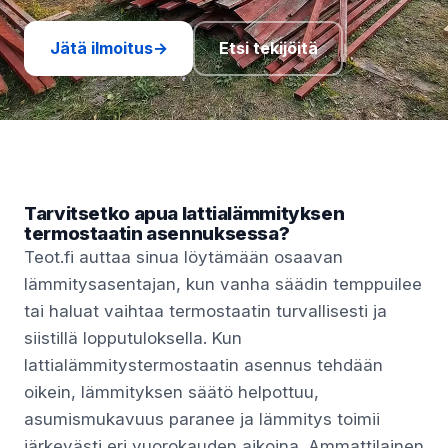
Jätä ilmoitus
→
Etsi tekijöitä
Tarvitsetko apua lattialämmityksen
termostaatin asennuksessa?
Teot.fi auttaa sinua löytämään osaavan
lämmitysasentajan, kun vanha säädin temppuilee
tai haluat vaihtaa termostaatin turvallisesti ja
siistillä lopputuloksella. Kun
lattialämmitystermostaatin asennus tehdään
oikein, lämmityksen säätö helpottuu,
asumismukavuus paranee ja lämmitys toimii
järkevästi eri vuorokauden aikoina. Ammattilainen