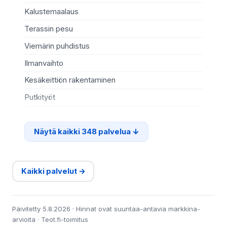
Kalustemaalaus
Ki
Terassin pesu
Ma
Viemärin puhdistus
Re
Ilmanvaihto
Sä
Kesäkeittiön rakentaminen
Te
Putkityöt
Si
Näytä kaikki 348 palvelua
Kaikki palvelut →
Päivitetty 5.8.2026 · Hinnat ovat suuntaa-antavia markkina-
arvioita · Teot.fi-toimitus