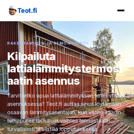
Teot.fi
RAKENTAMINEN JA REMONTOINTI
Kilpailuta
lattialämmitystermost
aatin asennus
Tarvitsetko apua lattialämmityksen termostaatin
asennuksessa? Teot.fi auttaa sinua löytämään
osaavan lämmitysasentajan, kun vanha säädin
temppuilee tai haluat vaihtaa termostaatin
turvallisesti ja siistillä lopputuloksella.