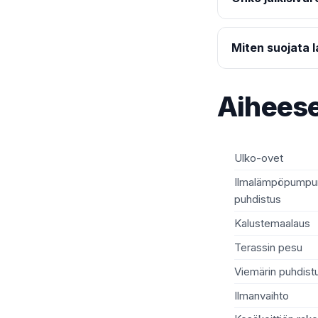
Miten suojata 
Aiheese
Ulko-ovet
Ilmalämpöpumpun
puhdistus
Kalustemaalaus
Terassin pesu
Viemärin puhdist
Ilmanvaihto