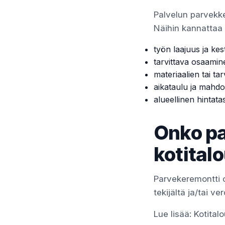
Palvelun parvekke
Näihin kannattaa k
työn laajuus ja kes
tarvittava osaamin
materiaalien tai tar
aikataulu ja mahdol
alueellinen hintata
Onko p
kotital
Parvekeremontti 
tekijältä ja/tai ver
Lue lisää:
Kotita