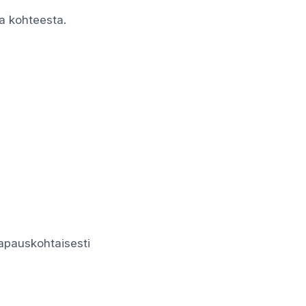
ja kohteesta.
apauskohtaisesti