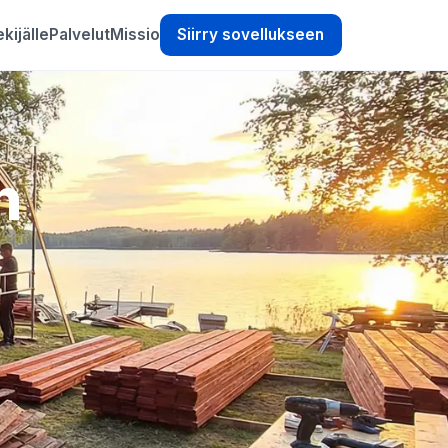
kijälle
Palvelut
Missio
Siirry sovellukseen
n