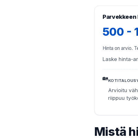
Parvekkeen 
500 -
Hinta on arvio. Te
Laske hinta-ar
🏡
KOTITALOUS
Arvioitu vä
riippuu työ
Mistä h