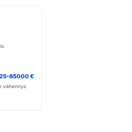
ia.
25-65000 €
en vähennys