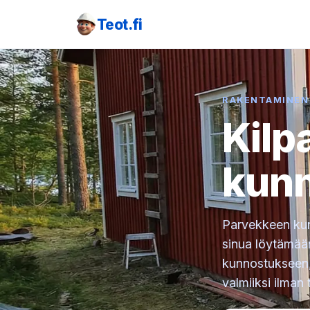
Teot.fi
RAKENTAMINEN
Kilp
kun
Parvekkeen kunn
sinua löytämää
kunnostukseen, 
valmiiksi ilman