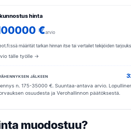
kunnostus hinta
 100000 €
arvio
ot.fi:ssä määrität tarkan hinnan itse tai vertailet tekijöiden tarjouks
vio tälle työlle →
3
VÄHENNYKSEN JÄLKEEN
hennys n. 175-35000 €. Suuntaa-antava arvio. Lopullin
korvauksen osuudesta ja Verohallinnon päätöksestä.
inta muodostuu?