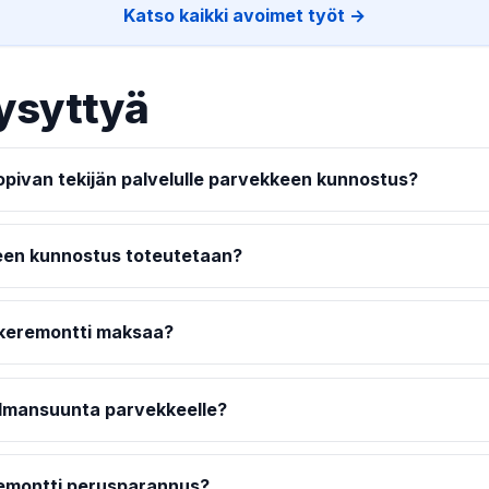
Katso kaikki avoimet työt →
ysyttyä
opivan tekijän palvelulle parvekkeen kunnostus?
een kunnostus toteutetaan?
ekeremontti maksaa?
ilmansuunta parvekkeelle?
remontti perusparannus?