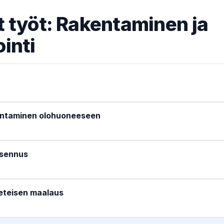
 työt: Rakentaminen ja
inti
entaminen olohuoneeseen
asennus
eteisen maalaus