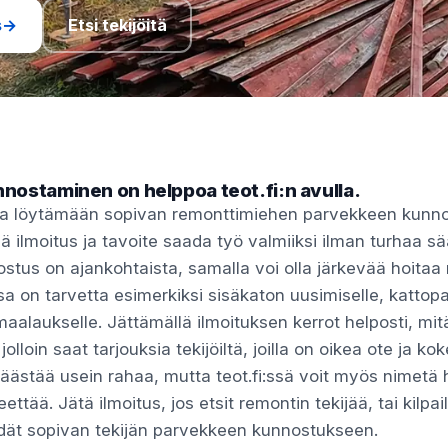
s
→
Etsi tekijöitä
nostaminen on helppoa teot.fi:n avulla.
inua löytämään sopivan remonttimiehen parvekkeen kunn
ä ilmoitus ja tavoite saada työ valmiiksi ilman turhaa s
tus on ajankohtaista, samalla voi olla järkevää hoitaa
sa on tarvetta esimerkiksi sisäkaton uusimiselle, kattop
maalaukselle. Jättämällä ilmoituksen kerrot helposti, mit
jolloin saat tarjouksia tekijöiltä, joilla on oikea ote ja k
säästää usein rahaa, mutta teot.fi:ssä voit myös nimetä h
eettää. Jätä ilmoitus, jos etsit remontin tekijää, tai kilpai
löydät sopivan tekijän parvekkeen kunnostukseen.