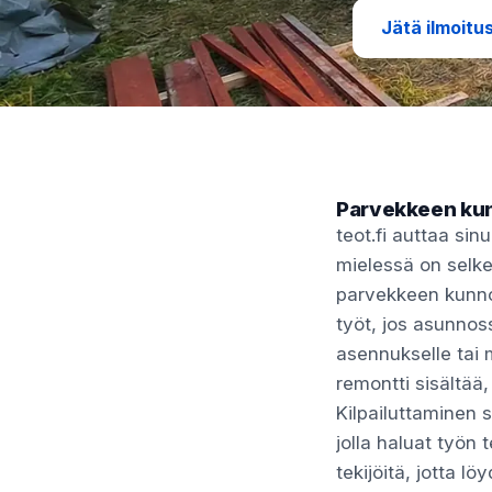
Jätä ilmoitu
Parvekkeen kun
teot.fi auttaa s
mielessä on selke
parvekkeen kunnos
työt, jos asunnos
asennukselle tai 
remontti sisältää, 
Kilpailuttaminen 
jolla haluat työn t
tekijöitä, jotta 