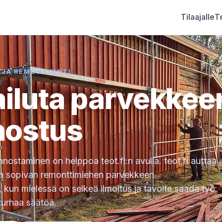
Tilaajalle
Te
 JA REMONTOINTI
ailuta parvekkee
nostus
ostaminen on helppoa teot.fi:n avulla. teot.fi auttaa
n sopivan remonttimiehen parvekkeen
kun mielessä on selkeä ilmoitus ja tavoite saada työ
 turhaa säätöä.