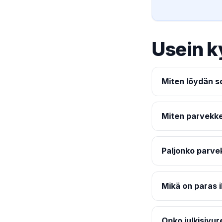
Usein k
Miten löydän s
Miten parvekk
Paljonko parv
Mikä on paras 
Onko julkisivu