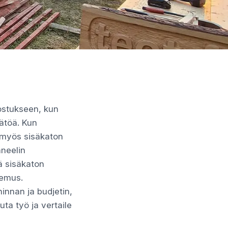
ostukseen, kun
äätöä. Kun
 myös sisäkaton
aneelin
ä sisäkaton
okemus.
innan ja budjetin,
luta työ ja vertaile