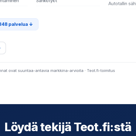
entaminen
Sähkötyöt
Autotallin sä
348 palvelua
→
innat ovat suuntaa-antavia markkina-arvioita · Teot.fi-toimitus
Löydä tekijä Teot.fi:stä