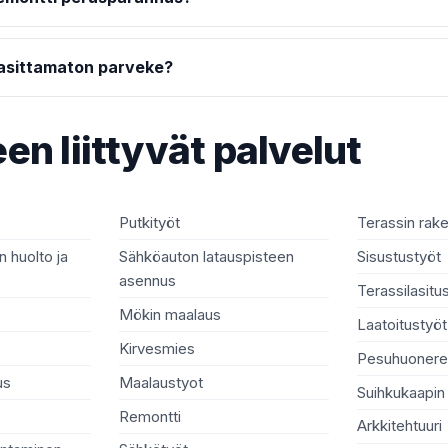
lasittamaton parveke?
en liittyvät palvelut
Putkityöt
Terassin rak
 huolto ja
Sähköauton latauspisteen
Sisustustyöt
asennus
Terassilasitu
Mökin maalaus
Laatoitustyöt
Kirvesmies
Pesuhuonere
us
Maalaustyot
Suihkukaapin
Remontti
Arkkitehtuuri