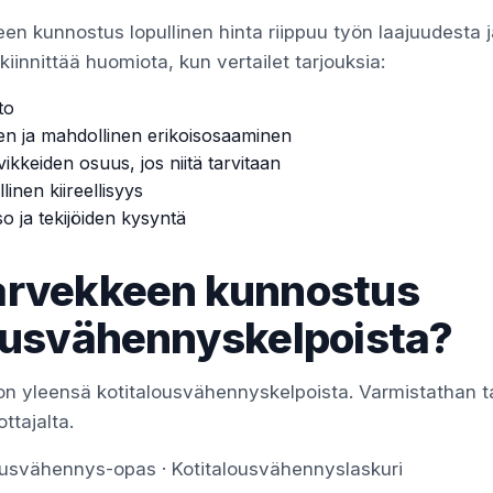
en kunnostus lopullinen hinta riippuu työn laajuudesta 
iinnittää huomiota, kun vertailet tarjouksia:
to
en ja mahdollinen erikoisosaaminen
vikkeiden osuus, jos niitä tarvitaan
linen kiireellisyys
so ja tekijöiden kysyntä
arvekkeen kunnostus
ousvähennyskelpoista?
on yleensä kotitalousvähennyskelpoista. Varmistathan t
ottajalta.
lousvähennys-opas
·
Kotitalousvähennyslaskuri