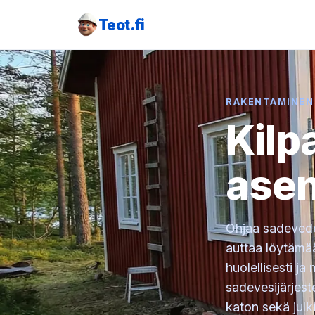
Teot.fi
RAKENTAMINEN
Kilp
ase
Ohjaa sadevedet
auttaa löytämä
huolellisesti ja
sadevesijärjest
katon sekä julki