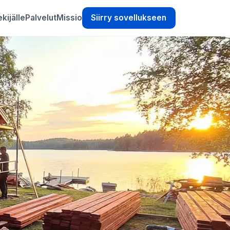
kijälle
Palvelut
Missio
Siirry sovellukseen