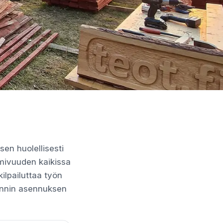
en huolellisesti
imivuuden kaikissa
kilpailuttaa työn
 rännin asennuksen