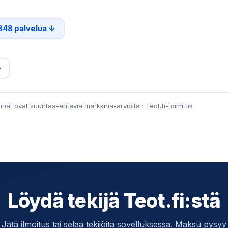
348 palvelua
→
innat ovat suuntaa-antavia markkina-arvioita · Teot.fi-toimitus
Löydä tekijä Teot.fi:stä
Jätä ilmoitus tai selaa tekijöitä sovelluksessa. Maksu pysyy