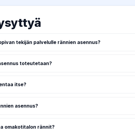
ysyttyä
opivan tekijän palvelulle rännien asennus?
asennus toteutetaan?
entaa itse?
ännien asennus?
a omakotitalon rännit?