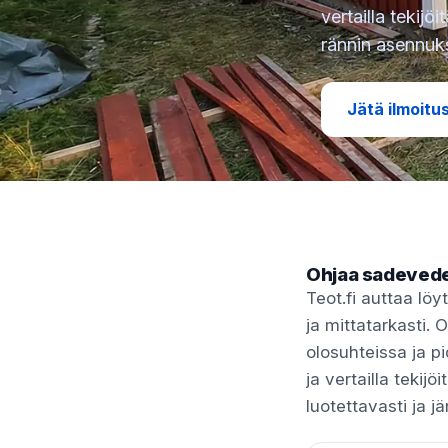
vertailla tekijöi
rännin asennuks
Jätä ilmoitu
Ohjaa sadevedet
Teot.fi auttaa lö
ja mittatarkasti.
olosuhteissa ja pi
ja vertailla tekijö
luotettavasti ja j