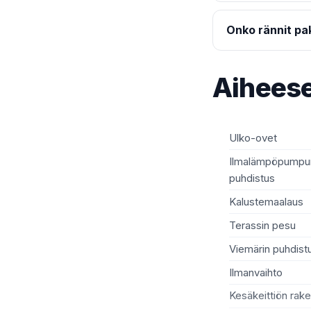
Onko rännit pak
Aiheese
Ulko-ovet
Ilmalämpöpumpun
puhdistus
Kalustemaalaus
Terassin pesu
Viemärin puhdist
Ilmanvaihto
Kesäkeittiön rak