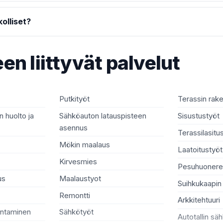
olliset?
en liittyvät palvelut
Putkityöt
Terassin rak
 huolto ja
Sähköauton latauspisteen
Sisustustyöt
asennus
Terassilasitu
Mökin maalaus
Laatoitustyöt
Kirvesmies
Pesuhuonere
us
Maalaustyot
Suihkukaapin
Remontti
Arkkitehtuuri
entaminen
Sähkötyöt
Autotallin sä