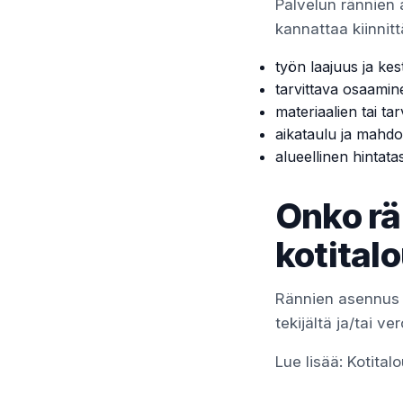
Palvelun rännien 
kannattaa kiinnitt
työn laajuus ja kes
tarvittava osaamin
materiaalien tai tar
aikataulu ja mahdol
alueellinen hintata
Onko rä
kotital
Rännien asennus 
tekijältä ja/tai ver
Lue lisää:
Kotita