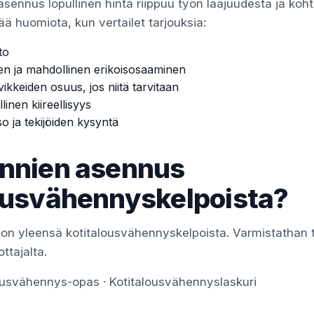
asennus lopullinen hinta riippuu työn laajuudesta ja koh
ää huomiota, kun vertailet tarjouksia:
to
en ja mahdollinen erikoisosaaminen
vikkeiden osuus, jos niitä tarvitaan
linen kiireellisyys
so ja tekijöiden kysyntä
nnien asennus
ousvähennyskelpoista?
on yleensä kotitalousvähennyskelpoista. Varmistathan 
ottajalta.
lousvähennys-opas
·
Kotitalousvähennyslaskuri