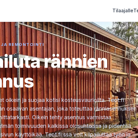
Tilaajalle
Te
 JA REMONTOINTI
ailuta rännien
nnus
 oikein ja suojaa kotisi kosteusvaurioilta. Teot.fi
än osaavan asentajan, joka toteuttaa ränniasennuksen
 mittatarkasti. Oikein tehty asennus varmistaa
elmän toimivuuden kaikissa olosuhteissa ja pidentää
sivun käyttöikää. Teot.fi:ssä voit kilpailuttaa työn ja