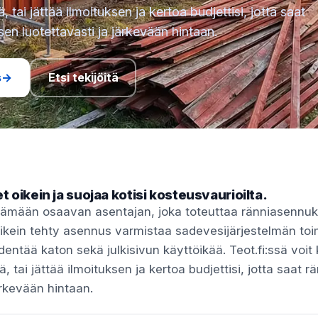
tä, tai jättää ilmoituksen ja kertoa budjettisi, jotta saat
en luotettavasti ja järkevään hintaan.
s
→
Etsi tekijöitä
 oikein ja suojaa kotisi kosteusvaurioilta.
ytämään osaavan asentajan, joka toteuttaa ränniasennuks
 Oikein tehty asennus varmistaa sadevesijärjestelmän to
dentää katon sekä julkisivun käyttöikää. Teot.fi:ssä voit 
itä, tai jättää ilmoituksen ja kertoa budjettisi, jotta saat
ärkevään hintaan.