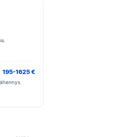
ia.
195-1625 €
vähennys