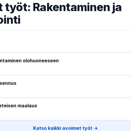
 työt: Rakentaminen ja
inti
entaminen olohuoneeseen
asennus
eteisen maalaus
Katso kaikki avoimet työt →