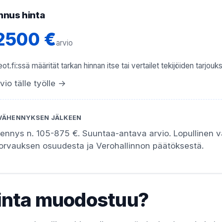
nnus hinta
2500 €
arvio
ot.fi:ssä määrität tarkan hinnan itse tai vertailet tekijöiden tarjouks
vio tälle työlle →
VÄHENNYKSEN JÄLKEEN
hennys n. 105-875 €. Suuntaa-antava arvio. Lopullinen 
korvauksen osuudesta ja Verohallinnon päätöksestä.
inta muodostuu?