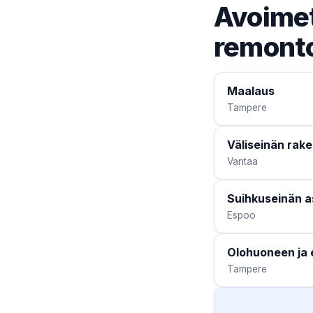
Avoimet
remonto
Maalaus
Tampere
Väliseinän rak
Vantaa
Suihkuseinän 
Espoo
Olohuoneen ja 
Tampere