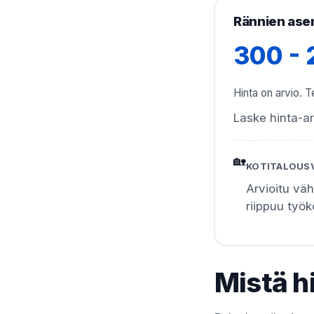
Rännien ase
300 - 
Hinta on arvio. Te
Laske hinta-ar
🏡
KOTITALOUS
Arvioitu vä
riippuu työ
Mistä h