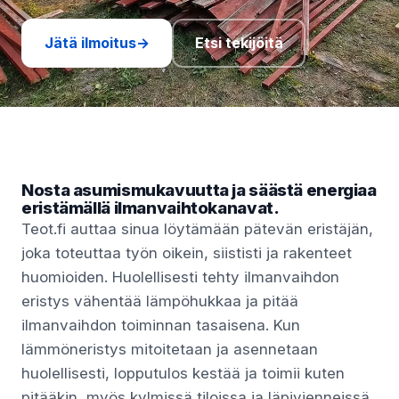
Jätä ilmoitus
→
Etsi tekijöitä
Nosta asumismukavuutta ja säästä energiaa
eristämällä ilmanvaihtokanavat.
Teot.fi auttaa sinua löytämään pätevän eristäjän,
joka toteuttaa työn oikein, siististi ja rakenteet
huomioiden. Huolellisesti tehty ilmanvaihdon
eristys vähentää lämpöhukkaa ja pitää
ilmanvaihdon toiminnan tasaisena. Kun
lämmöneristys mitoitetaan ja asennetaan
huolellisesti, lopputulos kestää ja toimii kuten
pitääkin, myös kylmissä tiloissa ja läpivienneissä.