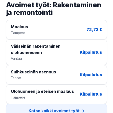
Avoimet työt: Rakentaminen
ja remontointi
Maalaus
72,73 €
Tampere
Väliseinän rakentaminen
Kilpailutus
olohuoneeseen
Vantaa
Suihkuseinän asennus
Kilpailutus
Espoo
Olohuoneen ja eteisen maalaus
Kilpailutus
Tampere
Katso kaikki avoimet työt →