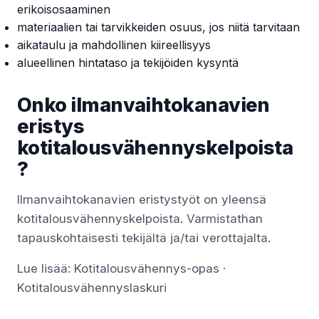
erikoisosaaminen
materiaalien tai tarvikkeiden osuus, jos niitä tarvitaan
aikataulu ja mahdollinen kiireellisyys
alueellinen hintataso ja tekijöiden kysyntä
Onko ilmanvaihtokanavien
eristys
kotitalousvähennyskelpoista
?
Ilmanvaihtokanavien eristystyöt on yleensä
kotitalousvähennyskelpoista. Varmistathan
tapauskohtaisesti tekijältä ja/tai verottajalta.
Lue lisää:
Kotitalousvähennys-opas
·
Kotitalousvähennyslaskuri