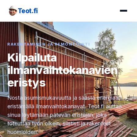
Teot.fi
RAKENTAMINEN JA REMONTOINTI
Kilpailuta
ilmanvaihtokanavien
eristys
Nosta asumismukavuutta ja säästä energiaa
eristämällä ilmanvaihtokanavat. Teot.fi auttaa
sinua löytämään pätevän eristäjän, joka
toteuttaa työn oikein, siististi ja rakenteet
huomioiden.