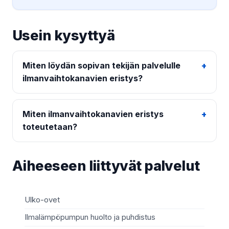
Usein kysyttyä
Miten löydän sopivan tekijän palvelulle
ilmanvaihtokanavien eristys?
Miten ilmanvaihtokanavien eristys
toteutetaan?
Aiheeseen liittyvät palvelut
Ulko-ovet
Sä
Ilmalämpöpumpun huolto ja puhdistus
Mö