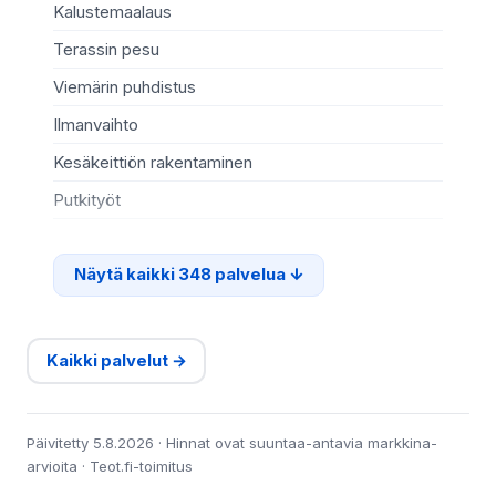
Kalustemaalaus
Ki
Terassin pesu
Ma
Viemärin puhdistus
Re
Ilmanvaihto
Sä
Kesäkeittiön rakentaminen
Te
Putkityöt
Si
Näytä kaikki 348 palvelua
Kaikki palvelut →
Päivitetty 5.8.2026 · Hinnat ovat suuntaa-antavia markkina-
arvioita · Teot.fi-toimitus