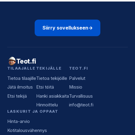
Siirry sovellukseen
→
Teot.fi
TILAAJALLE
TEKIJÄLLE
TEOT.FI
Tietoa tilaajille
Tietoa tekijöille
Palvelut
Jätä ilmoitus
Etsi töitä
Missio
Etsi tekijä
Hanki asiakkaita
Turvallisuus
Hinnoittelu
info@teot.fi
LASKURIT JA OPPAAT
Hinta-arvio
Kotitalousvähennys