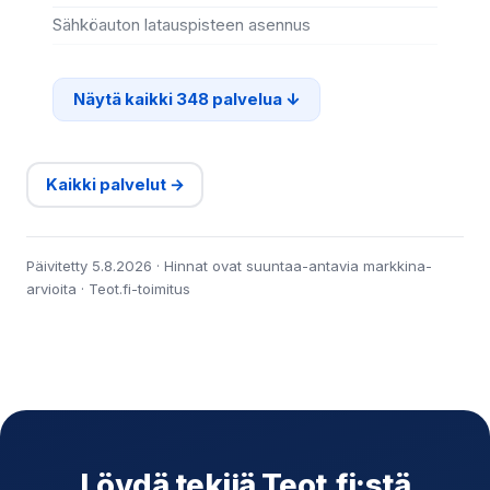
Sähköauton latauspisteen asennus
Ter
Näytä kaikki 348 palvelua
Kaikki palvelut →
Päivitetty 5.8.2026 · Hinnat ovat suuntaa-antavia markkina-
arvioita · Teot.fi-toimitus
Löydä tekijä Teot.fi:stä