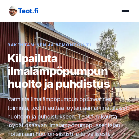
Teot.fi
RAKENTAMINEN JA REMONTOINTI
Kilpailuta
ilmalämpöpumpun
huolto ja puhdistus
Varmista ilmalämpöpumpun optimaalinen
toiminta, teot.fi auttaa löytämään ammattilaisen
huoltoon ja puhdistukseen. Teot.fi:n kautta
löydät osaavan ilmalämpöpumppuasentajan
hoitamaan huollon siististi ja turvallisesti.