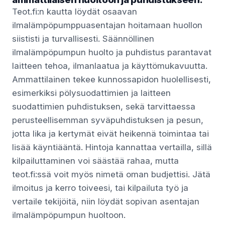
Teot.fi:n kautta löydät osaavan
ilmalämpöpumppuasentajan hoitamaan huollon
siististi ja turvallisesti. Säännöllinen
ilmalämpöpumpun huolto ja puhdistus parantavat
laitteen tehoa, ilmanlaatua ja käyttömukavuutta.
Ammattilainen tekee kunnossapidon huolellisesti,
esimerkiksi pölysuodattimien ja laitteen
suodattimien puhdistuksen, sekä tarvittaessa
perusteellisemman syväpuhdistuksen ja pesun,
jotta lika ja kertymät eivät heikennä toimintaa tai
lisää käyntiääntä. Hintoja kannattaa vertailla, sillä
kilpailuttaminen voi säästää rahaa, mutta
teot.fi:ssä voit myös nimetä oman budjettisi. Jätä
ilmoitus ja kerro toiveesi, tai kilpailuta työ ja
vertaile tekijöitä, niin löydät sopivan asentajan
ilmalämpöpumpun huoltoon.