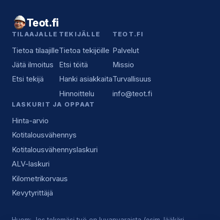
Teot.fi
TILAAJALLE
TEKIJÄLLE
TEOT.FI
Tietoa tilaajille
Tietoa tekijöille
Palvelut
Jätä ilmoitus
Etsi töitä
Missio
Etsi tekijä
Hanki asiakkaita
Turvallisuus
Hinnoittelu
info@teot.fi
LASKURIT JA OPPAAT
Hinta-arvio
Kotitalousvähennys
Kotitalousvähennyslaskuri
ALV-laskuri
Kilometrikorvaus
Kevytyrittäjä