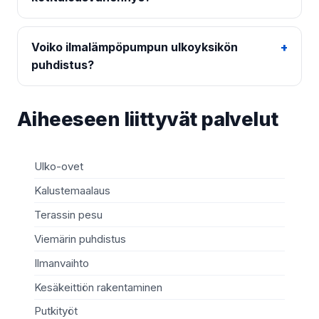
Voiko ilmalämpöpumpun ulkoyksikön
puhdistus?
Aiheeseen liittyvät palvelut
Ulko-ovet
Mö
Kalustemaalaus
Ki
Terassin pesu
Ma
Viemärin puhdistus
Re
Ilmanvaihto
Sä
Kesäkeittiön rakentaminen
Te
Putkityöt
Si