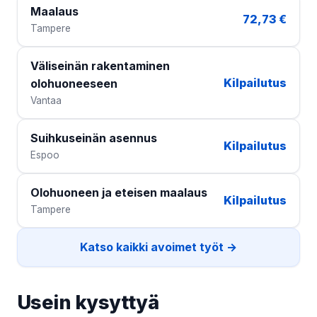
Maalaus
72,73 €
Tampere
Väliseinän rakentaminen
Kilpailutus
olohuoneeseen
Vantaa
Suihkuseinän asennus
Kilpailutus
Espoo
Olohuoneen ja eteisen maalaus
Kilpailutus
Tampere
Katso kaikki avoimet työt →
Usein kysyttyä