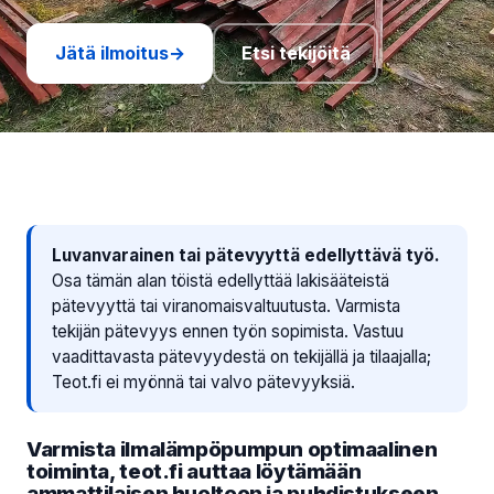
Jätä ilmoitus
→
Etsi tekijöitä
Luvanvarainen tai pätevyyttä edellyttävä työ.
Osa tämän alan töistä edellyttää lakisääteistä
pätevyyttä tai viranomaisvaltuutusta. Varmista
tekijän pätevyys ennen työn sopimista. Vastuu
vaadittavasta pätevyydestä on tekijällä ja tilaajalla;
Teot.fi ei myönnä tai valvo pätevyyksiä.
Varmista ilmalämpöpumpun optimaalinen
toiminta, teot.fi auttaa löytämään
ammattilaisen huoltoon ja puhdistukseen.