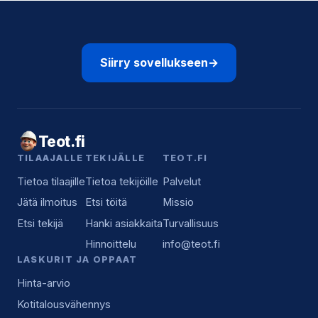
Siirry sovellukseen
→
Teot.fi
TILAAJALLE
TEKIJÄLLE
TEOT.FI
Tietoa tilaajille
Tietoa tekijöille
Palvelut
Jätä ilmoitus
Etsi töitä
Missio
Etsi tekijä
Hanki asiakkaita
Turvallisuus
Hinnoittelu
info@teot.fi
LASKURIT JA OPPAAT
Hinta-arvio
Kotitalousvähennys