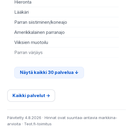
Hieronta
He
Lääkäri
Ko
Parran siistiminen/koneajo
Va
Amerikkalainen parranajo
Mi
Viiksien muotoilu
Rip
Parran värjäys
Ki
Näytä kaikki 30 palvelua
Kaikki palvelut →
Päivitetty 4.8.2026 · Hinnat ovat suuntaa-antavia markkina-
arvioita · Teot.fi-toimitus