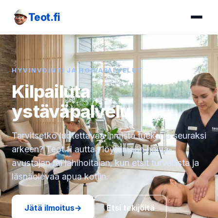
Teot.fi
HYVINVOINTI JA HOIVAPALVELUT
Kilpailuta
ystäväpalvelu
Tarvitsetko luotettavaa ihmistä tueksi ja seuraksi
arkeen? Teot.fi auttaa löytämään hoiva-
avustajan tai lähihoitajan, kun etsit turvallista ja
läsnäolevaa apua kotiin.
Jätä ilmoitus
→
Etsi tekijöitä