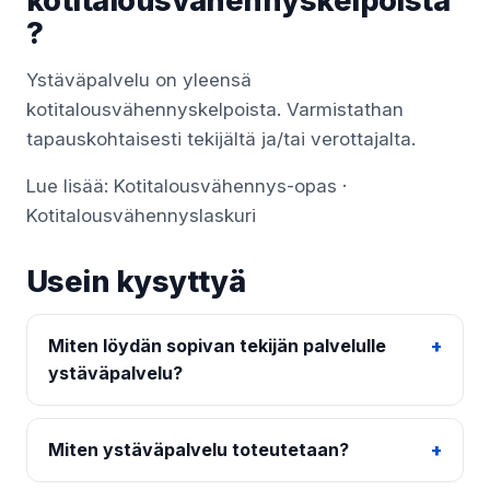
kotitalousvähennyskelpoista
?
Ystäväpalvelu on yleensä
kotitalousvähennyskelpoista. Varmistathan
tapauskohtaisesti tekijältä ja/tai verottajalta.
Lue lisää:
Kotitalousvähennys-opas
·
Kotitalousvähennyslaskuri
Usein kysyttyä
Miten löydän sopivan tekijän palvelulle
ystäväpalvelu?
Miten ystäväpalvelu toteutetaan?