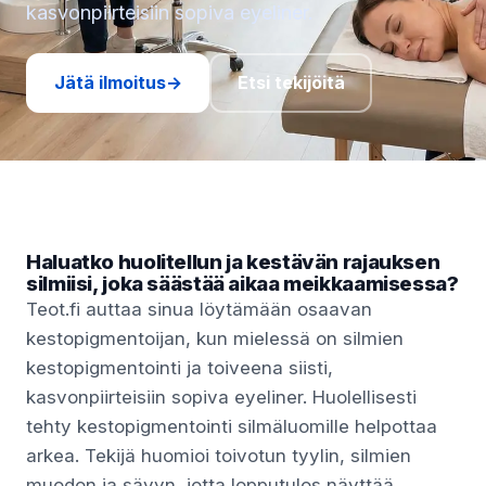
kasvonpiirteisiin sopiva eyeliner.
Jätä ilmoitus
→
Etsi tekijöitä
Haluatko huolitellun ja kestävän rajauksen
silmiisi, joka säästää aikaa meikkaamisessa?
Teot.fi auttaa sinua löytämään osaavan
kestopigmentoijan, kun mielessä on silmien
kestopigmentointi ja toiveena siisti,
kasvonpiirteisiin sopiva eyeliner. Huolellisesti
tehty kestopigmentointi silmäluomille helpottaa
arkea. Tekijä huomioi toivotun tyylin, silmien
muodon ja sävyn, jotta lopputulos näyttää