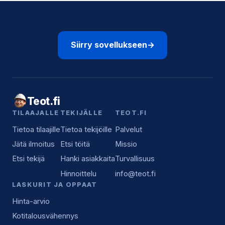
Siirry sovellukseen
→
Teot.fi
TILAAJALLE
TEKIJÄLLE
TEOT.FI
Tietoa tilaajille
Tietoa tekijöille
Palvelut
Jätä ilmoitus
Etsi töitä
Missio
Etsi tekijä
Hanki asiakkaita
Turvallisuus
Hinnoittelu
info@teot.fi
LASKURIT JA OPPAAT
Hinta-arvio
Kotitalousvähennys