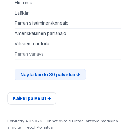
Hieronta
He
Lääkäri
Ko
Parran siistiminen/koneajo
Va
Amerikkalainen parranajo
Mi
Viiksien muotoilu
Rip
Parran värjäys
Ki
Näytä kaikki 30 palvelua
Kaikki palvelut →
Päivitetty 4.8.2026 · Hinnat ovat suuntaa-antavia markkina-
arvioita · Teot.fi-toimitus