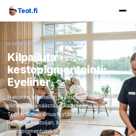
Teot.fi
HYVINVOINTI JA HOIVAPALVELUT
Kilpailuta
kestopigmentointi:
Eyeliner
Haluatko huolitellun ja kestävän rajauksen
silmiisi, joka säästää aikaa meikkaamisessa?
Teot.fi auttaa sinua löytämään osaavan
kestopigmentoijan, kun mielessä on silmien
kestopigmentointi ja toiveena siisti,