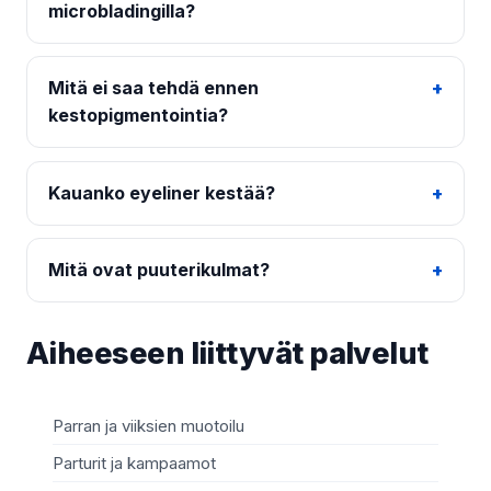
microbladingilla?
Mitä ei saa tehdä ennen
kestopigmentointia?
Kauanko eyeliner kestää?
Mitä ovat puuterikulmat?
Aiheeseen liittyvät palvelut
Parran ja viiksien muotoilu
Ja
Parturit ja kampaamot
Sy