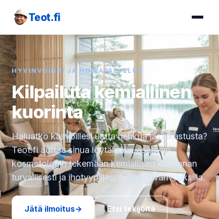
Teot.fi
HYVINVOINTI JA HOIVAPALVELUT
Kilpailuta kemiallinen
kuorinta
Haluatko kasvoillesi uutta hehkua ja raikastusta?
Teot.fi auttaa sinua löytämään osaavan
kosmetologin tekemään kemiallisen kuorinnan
turvallisesti ja ihotyypillesi sopivilla vahvuuksilla.
Jätä ilmoitus
→
Etsi tekijöitä