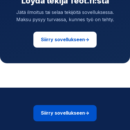
Löydä tekijä Teot.fi:stä
Jätä ilmoitus tai selaa tekijöitä sovelluksessa.
Maksu pysyy turvassa, kunnes työ on tehty.
Siirry sovellukseen
→
Siirry sovellukseen
→