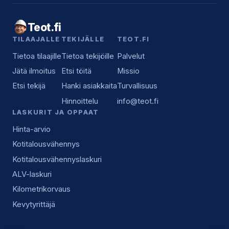
Teot.fi
TILAAJALLE
TEKIJÄLLE
TEOT.FI
Tietoa tilaajille
Tietoa tekijöille
Palvelut
Jätä ilmoitus
Etsi töitä
Missio
Etsi tekijä
Hanki asiakkaita
Turvallisuus
Hinnoittelu
info@teot.fi
LASKURIT JA OPPAAT
Hinta-arvio
Kotitalousvähennys
Kotitalousvähennyslaskuri
ALV-laskuri
Kilometrikorvaus
Kevytyrittäjä