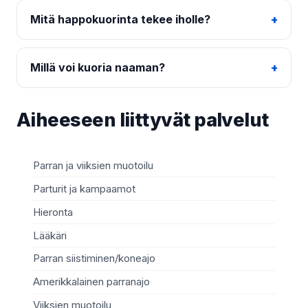
Mitä happokuorinta tekee iholle?
Millä voi kuoria naaman?
Aiheeseen liittyvät palvelut
Parran ja viiksien muotoilu
Ja
Parturit ja kampaamot
Sy
Hieronta
He
Lääkäri
Ko
Parran siistiminen/koneajo
Va
Amerikkalainen parranajo
Mi
Viiksien muotoilu
Rip