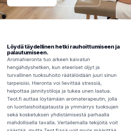
Löydä täydellinen hetki rauhoittumiseen ja
palautumiseen.
Aromahieronta tuo arkeen kaivatun
hengähdyshetken, kun eteeriset öljyt ja
turvallinen tuoksuhoito räätälöidään juuri sinun
tarpeisiisi. Hieronta voi lievittää stressiä,
helpottaa jännitystiloja ja tukea unen laatua.
Teot.fi auttaa löytämään aromaterapeutin, jolla
on luontaishoitajatausta ja ymmärrys tuoksujen
sekä kosketuksen yhdistämisestä parhaalla
mahdollisella tavalla. Vertailemalla tekijöitä voit
säästää, mutta Teot.fi:ssä voit myös määrittää