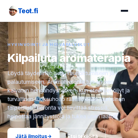
Teot.fi
HYVINVOINTI JA HOIVAPALVELUT
Kilpailuta aromaterapia
Löydä täydellinen hetki rauhoittumiseen ja
palautumiseen. Aromahieronta tuo arkeen
kaivatun hengähdyshetken, kun eteeriset öljyt ja
turvallinen tuoksuhoito räätälöidään juuri sinun
tarpeisiisi. Hieronta voi lievittää stressiä,
helpottaa jännitystiloja ja tukea unen laatua.
Jätä ilmoitus
→
Etsi tekijöitä