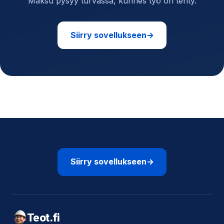
Maksu pysyy turvassa, kunnes työ on tehty.
Siirry sovellukseen
→
Siirry sovellukseen
→
Teot.fi