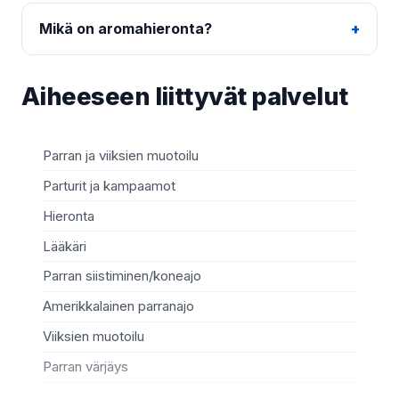
Mikä on aromahieronta?
Aiheeseen liittyvät palvelut
Parran ja viiksien muotoilu
Ja
Parturit ja kampaamot
Sy
Hieronta
He
Lääkäri
Ko
Parran siistiminen/koneajo
Va
Amerikkalainen parranajo
Mi
Viiksien muotoilu
Rip
Parran värjäys
Ki