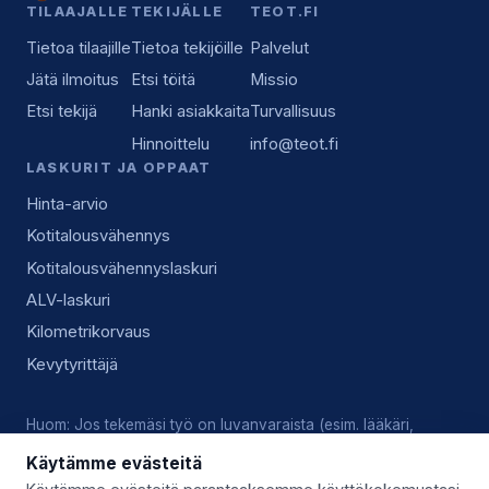
TILAAJALLE
TEKIJÄLLE
TEOT.FI
Tietoa tilaajille
Tietoa tekijöille
Palvelut
Jätä ilmoitus
Etsi töitä
Missio
Etsi tekijä
Hanki asiakkaita
Turvallisuus
Hinnoittelu
info@teot.fi
LASKURIT JA OPPAAT
Hinta-arvio
Kotitalousvähennys
Kotitalousvähennyslaskuri
ALV-laskuri
Kilometrikorvaus
Kevytyrittäjä
Huom: Jos tekemäsi työ on luvanvaraista (esim. lääkäri,
lukkoseppä, sähköasennus), vastaat tekijänä itse voimassa
Käytämme evästeitä
olevista luvista, pätevyyksistä ja alan käytännöistä.