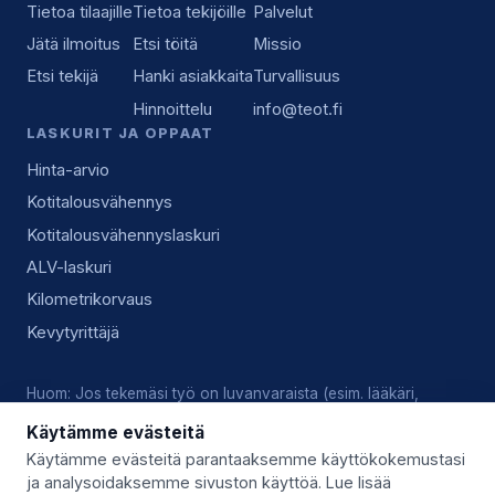
Tietoa tilaajille
Tietoa tekijöille
Palvelut
Jätä ilmoitus
Etsi töitä
Missio
Etsi tekijä
Hanki asiakkaita
Turvallisuus
Hinnoittelu
info@teot.fi
LASKURIT JA OPPAAT
Hinta-arvio
Kotitalousvähennys
Kotitalousvähennyslaskuri
ALV-laskuri
Kilometrikorvaus
Kevytyrittäjä
Huom: Jos tekemäsi työ on luvanvaraista (esim. lääkäri,
lukkoseppä, sähköasennus), vastaat tekijänä itse voimassa
Käytämme evästeitä
olevista luvista, pätevyyksistä ja alan käytännöistä.
Käytämme evästeitä parantaaksemme käyttökokemustasi
ja analysoidaksemme sivuston käyttöä. Lue lisää