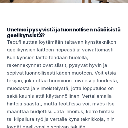
Unelmoi pysyvistä ja luonnollisen näköisistä
geelikynsistä?
Teot.fi auttaa löytämään taitavan kynsiteknikon
geelikynsien laittoon nopeasti ja vaivattomasti.
Kun kynsien laitto tehdään huolella,
rakennekynnet ovat siistit, pysyvät hyvin ja
sopivat luonnollisesti käden muotoon. Voit etsiä
tekijän, joka ottaa huomioon toiveesi pituudesta,
muodosta ja viimeistelystä, jotta lopputulos on
sekä kaunis että käytännöllinen. Vertailemalla
hintoja säästät, mutta teot.fi:ssä voit myös itse
määrittää budjettisi. Jätä ilmoitus, kerro hintasi
tai kilpailuta työ ja vertaile kynsiteknikkoja, niin
löydät geelikynsiin sopivan tekijän.