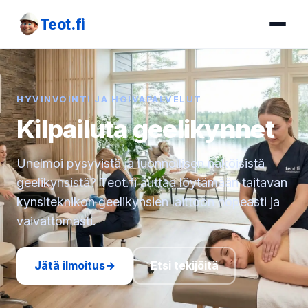
Teot.fi
HYVINVOINTI JA HOIVAPALVELUT
Kilpailuta geelikynnet
Unelmoi pysyvistä ja luonnollisen näköisistä
geelikynsistä? Teot.fi auttaa löytämään taitavan
kynsiteknikon geelikynsien laittoon nopeasti ja
vaivattomasti.
Jätä ilmoitus
→
Etsi tekijöitä