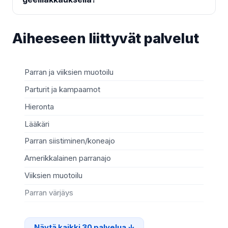
Aiheeseen liittyvät palvelut
Parran ja viiksien muotoilu
Ja
Parturit ja kampaamot
Sy
Hieronta
He
Lääkäri
Ko
Parran siistiminen/koneajo
Va
Amerikkalainen parranajo
Mi
Viiksien muotoilu
Rip
Parran värjäys
Ki
Näytä kaikki 30 palvelua