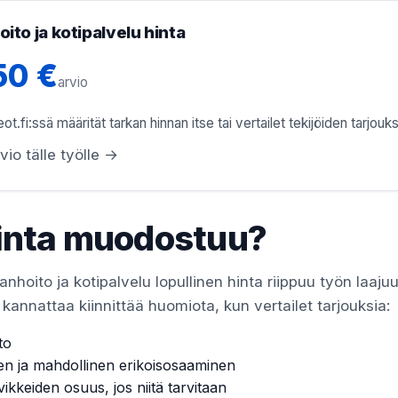
ito ja kotipalvelu hinta
50 €
arvio
ot.fi:ssä määrität tarkan hinnan itse tai vertailet tekijöiden tarjouks
vio tälle työlle →
inta muodostuu?
anhoito ja kotipalvelu lopullinen hinta riippuu työn laaju
kannattaa kiinnittää huomiota, kun vertailet tarjouksia:
to
en ja mahdollinen erikoisosaaminen
vikkeiden osuus, jos niitä tarvitaan