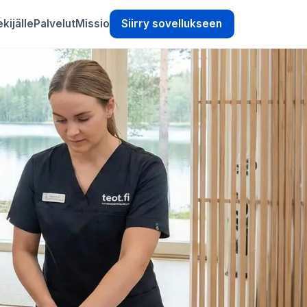
kijälle
Palvelut
Missio
Siirry sovellukseen