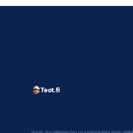
Teot.fi
Huom: Jos tekemäsi työ on luvanvaraista (esim. lääkär