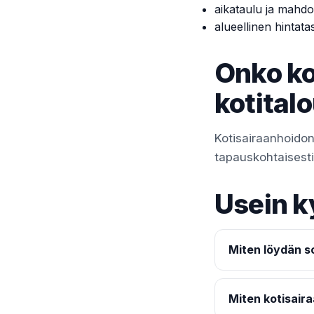
aikataulu ja mahdol
alueellinen hintata
Onko ko
kotital
Kotisairaanhoidon
tapauskohtaisesti t
Usein k
Miten löydän so
Miten kotisaira