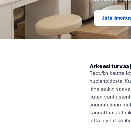
Jätä ilmoitu
Arkeesi turvaa j
Teot.fi:n kautta 
huolenpidosta. Ku
läheisetkin saavat
kuten vanhustenh
suunnitelman muka
kannattaa. Jätä ilm
jotta löydät kotih