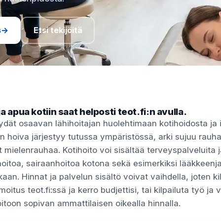
s
→
Etsi tekijöitä
a apua kotiin saat helposti teot.fi:n avulla.
löydät osaavan lähihoitajan huolehtimaan kotihoidosta ja 
n hoiva järjestyy tutussa ympäristössä, arki sujuu rauha
 mielenrauhaa. Kotihoito voi sisältää terveyspalveluita j
oitoa, sairaanhoitoa kotona sekä esimerkiksi lääkkeenj
an. Hinnat ja palvelun sisältö voivat vaihdella, joten ki
oitus teot.fi:ssä ja kerro budjettisi, tai kilpailuta työ ja v
oitoon sopivan ammattilaisen oikealla hinnalla.