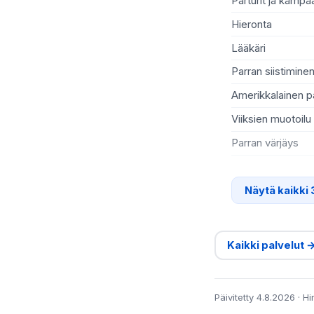
Parturit ja kamp
Hieronta
Lääkäri
Parran siistimine
Amerikkalainen p
Viiksien muotoilu
Parran värjäys
Näytä kaikki 
Kaikki palvelut 
Päivitetty 4.8.2026 · H