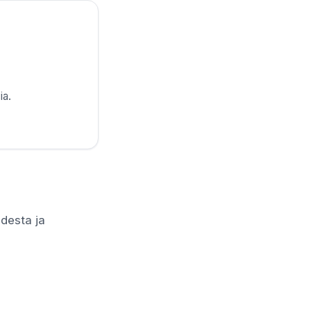
ia.
udesta ja