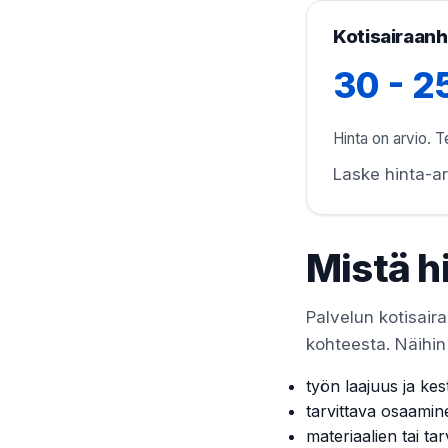
Kotisairaanho
30 - 2
Hinta on arvio. Te
Laske hinta-ar
Mistä h
Palvelun kotisaira
kohteesta. Näihin 
työn laajuus ja kes
tarvittava osaamin
materiaalien tai tar