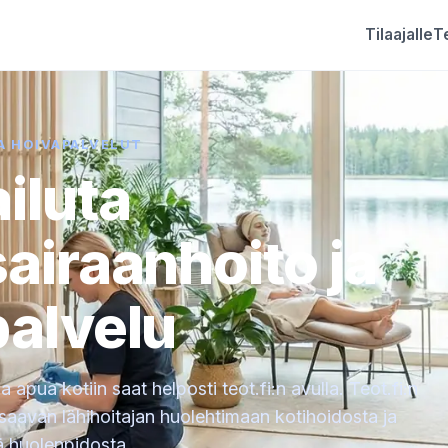
Tilaajalle
Te
A HOIVAPALVELUT
ailuta
sairaanhoito ja
palvelu
a apua kotiin saat helposti teot.fi:n avulla. Teot.fi:n
saavan lähihoitajan huolehtimaan kotihoidosta ja
ä huolenpidosta.