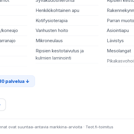
aamot
Syväkudoshieronta
Ripsien kesto
Henkilökohtainen apu
Rakennekynn
Kotifysioterapia
Parran muoto
n/koneajo
Vanhusten hoito
Asiointiapu
arranajo
Mikroneulaus
Lävistys
Ripsien kestotaivutus ja
Mesolangat
kulmien laminointi
Pikakasvohoi
30 palvelua
→
innat ovat suuntaa-antavia markkina-arvioita · Teot.fi-toimitus