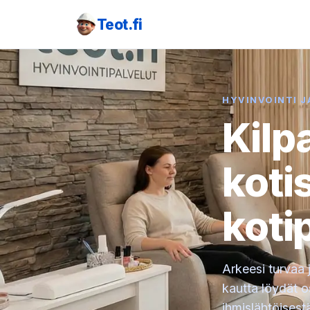
Teot.fi
HYVINVOINTI J
Kilp
koti
koti
Arkeesi turvaa j
kautta löydät o
ihmislähtöisest