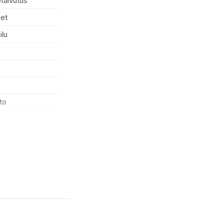
taivutus
Varpaankynsien leikkaus
et
Kiiltokäsittely
ilu
Korvien rei'itys
LED-valohoito
Life coaching
Lapsenvahti
to