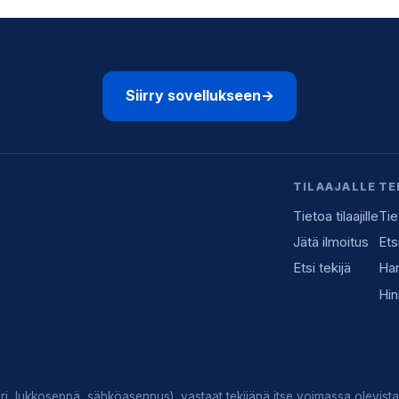
Siirry sovellukseen
→
TILAAJALLE
TE
Tietoa tilaajille
Tie
Jätä ilmoitus
Ets
Etsi tekijä
Han
Hin
i, lukkoseppä, sähköasennus), vastaat tekijänä itse voimassa olevista 