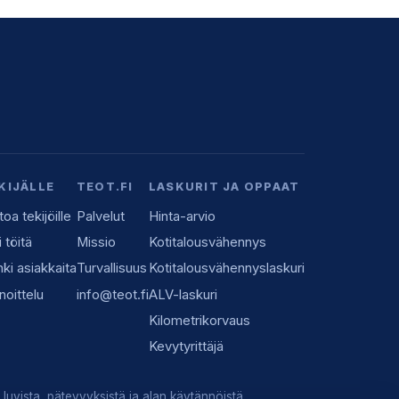
KIJÄLLE
TEOT.FI
LASKURIT JA OPPAAT
toa tekijöille
Palvelut
Hinta-arvio
i töitä
Missio
Kotitalousvähennys
ki asiakkaita
Turvallisuus
Kotitalousvähennyslaskuri
noittelu
info@teot.fi
ALV-laskuri
Kilometrikorvaus
Kevytyrittäjä
luvista, pätevyyksistä ja alan käytännöistä.