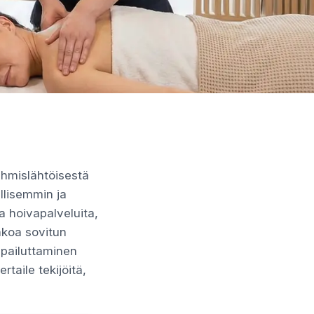
ihmislähtöisestä
llisemmin ja
a hoivapalveluita,
akoa sovitun
lpailuttaminen
ertaile tekijöitä,