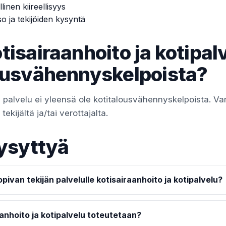
linen kiireellisyys
so ja tekijöiden kysyntä
tisairaanhoito ja kotipal
ousvähennyskelpoista?
 palvelu ei yleensä ole kotitalousvähennyskelpoista. V
ekijältä ja/tai verottajalta.
ysyttyä
pivan tekijän palvelulle kotisairaanhoito ja kotipalvelu?
anhoito ja kotipalvelu toteutetaan?