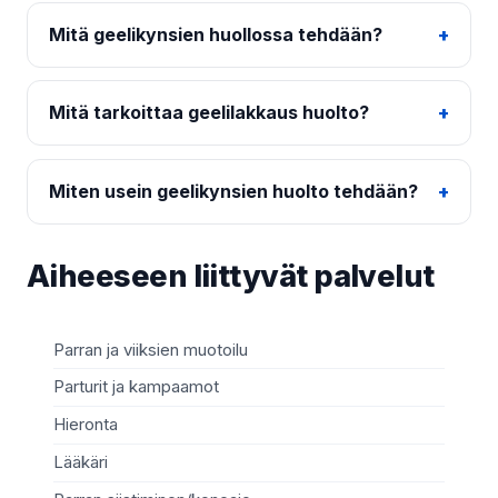
Mitä geelikynsien huollossa tehdään?
Mitä tarkoittaa geelilakkaus huolto?
Miten usein geelikynsien huolto tehdään?
Aiheeseen liittyvät palvelut
Parran ja viiksien muotoilu
Ja
Parturit ja kampaamot
Sy
Hieronta
He
Lääkäri
Ko