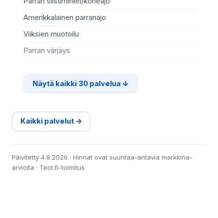
Parran siistiminen/koneajo
Va
Amerikkalainen parranajo
Mi
Viiksien muotoilu
Rip
Parran värjäys
Ki
Näytä kaikki 30 palvelua
Kaikki palvelut →
Päivitetty 4.8.2026 · Hinnat ovat suuntaa-antavia markkina-
arvioita · Teot.fi-toimitus