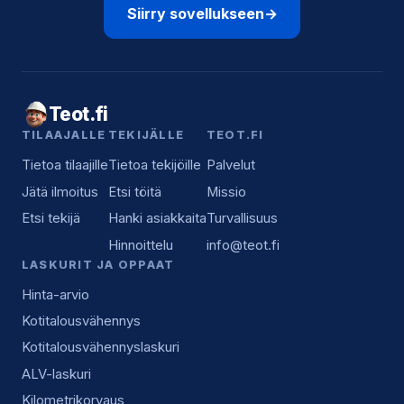
Siirry sovellukseen
→
Teot.fi
TILAAJALLE
TEKIJÄLLE
TEOT.FI
Tietoa tilaajille
Tietoa tekijöille
Palvelut
Jätä ilmoitus
Etsi töitä
Missio
Etsi tekijä
Hanki asiakkaita
Turvallisuus
Hinnoittelu
info@teot.fi
LASKURIT JA OPPAAT
Hinta-arvio
Kotitalousvähennys
Kotitalousvähennyslaskuri
ALV-laskuri
Kilometrikorvaus