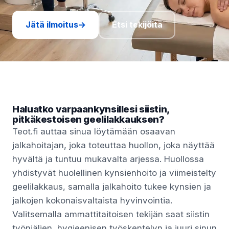
Jätä ilmoitus
→
Etsi tekijöitä
Haluatko varpaankynsillesi siistin,
pitkäkestoisen geelilakkauksen?
Teot.fi auttaa sinua löytämään osaavan
jalkahoitajan, joka toteuttaa huollon, joka näyttää
hyvältä ja tuntuu mukavalta arjessa. Huollossa
yhdistyvät huolellinen kynsienhoito ja viimeistelty
geelilakkaus, samalla jalkahoito tukee kynsien ja
jalkojen kokonaisvaltaista hyvinvointia.
Valitsemalla ammattitaitoisen tekijän saat siistin
työnjäljen, hygieenisen työskentelyn ja juuri sinun