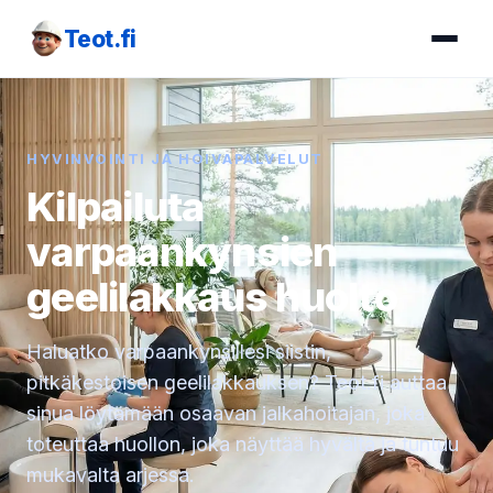
Teot.fi
HYVINVOINTI JA HOIVAPALVELUT
Kilpailuta
varpaankynsien
geelilakkaus huolto
Haluatko varpaankynsillesi siistin,
pitkäkestoisen geelilakkauksen? Teot.fi auttaa
sinua löytämään osaavan jalkahoitajan, joka
toteuttaa huollon, joka näyttää hyvältä ja tuntuu
mukavalta arjessa.