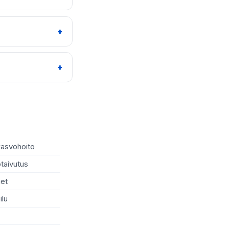
kasvohoito
Raskausajan hieronta
taivutus
Varpaankynsien leikkaus
et
Kiiltokäsittely
ilu
Korvien rei'itys
LED-valohoito