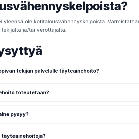
ousvähennyskelpoista?
i yleensä ole kotitalousvähennyskelpoista. Varmistatha
ekijältä ja/tai verottajalta.
ysyttyä
pivan tekijän palvelulle täyteainehoito?
ehoito toteutetaan?
aine pysyy?
 täyteainehoitoja?