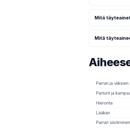
Mitä täyteainet
Mitä täyteaine
Aiheese
Parran ja viiksien
Parturit ja kamp
Hieronta
Lääkäri
Parran siistimine