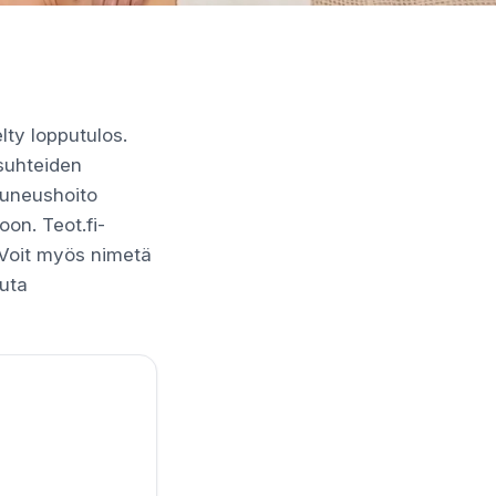
lty lopputulos.
asuhteiden
auneushoito
oon. Teot.fi-
. Voit myös nimetä
luta