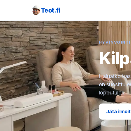
Teot.fi
HYVINVOINTI
Kilp
Haluatko kasv
on suosittu e
lopputulos.
Jätä ilmoi