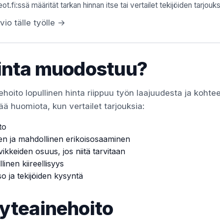
ot.fi:ssä määrität tarkan hinnan itse tai vertailet tekijöiden tarjouks
vio tälle työlle →
inta muodostuu?
hoito lopullinen hinta riippuu työn laajuudesta ja kohte
ää huomiota, kun vertailet tarjouksia:
to
en ja mahdollinen erikoisosaaminen
vikkeiden osuus, jos niitä tarvitaan
linen kiireellisyys
so ja tekijöiden kysyntä
yteainehoito