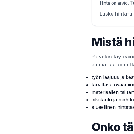
Hinta on arvio. Te
Laske hinta-ar
Mistä h
Palvelun täyteaine
kannattaa kiinnitt
työn laajuus ja kes
tarvittava osaamin
materiaalien tai tar
aikataulu ja mahdol
alueellinen hintata
Onko tä