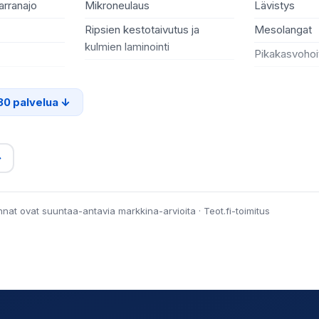
arranajo
Mikroneulaus
Lävistys
Ripsien kestotaivutus ja
Mesolangat
kulmien laminointi
Pikakasvohoi
30 palvelua
→
innat ovat suuntaa-antavia markkina-arvioita · Teot.fi-toimitus