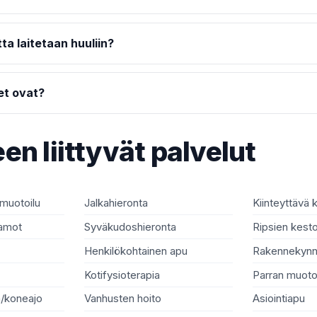
ta laitetaan huuliin?
et ovat?
en liittyvät palvelut
 muotoilu
Jalkahieronta
Kiinteyttävä 
aamot
Syväkudoshieronta
Ripsien kesto
Henkilökohtainen apu
Rakennekynn
Kotifysioterapia
Parran muoto
n/koneajo
Vanhusten hoito
Asiointiapu