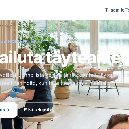
Tilaajalle
Te
 JA HOIVAPALVELUT
ailuta täyteaine
oillesi luonnollista hehkua ja raikkautta? Täyteainehoi
steettinen hoito, kun tavoitteena on viimeistelty
tus
→
Etsi tekijöitä