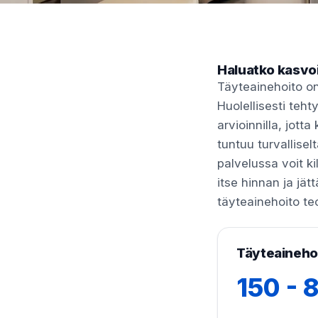
Haluatko kasvoil
Täyteainehoito on
Huolellisesti teht
arvioinnilla, jot
tuntuu turvallisel
palvelussa voit ki
itse hinnan ja jätt
täyteainehoito teo
Täyteainehoi
150 - 