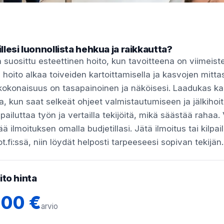
lesi luonnollista hehkua ja raikkautta?
 suosittu esteettinen hoito, kun tavoitteena on viimeiste
y hoito alkaa toiveiden kartoittamisella ja kasvojen mitt
ta kokonaisuus on tasapainoinen ja näköisesi. Laadukas k
ta, kun saat selkeät ohjeet valmistautumiseen ja jälkihoit
lpailuttaa työn ja vertailla tekijöitä, mikä säästää rahaa
ää ilmoituksen omalla budjetillasi. Jätä ilmoitus tai kilpai
t.fi:ssä, niin löydät helposti tarpeeseesi sopivan tekijän.
to hinta
800 €
arvio