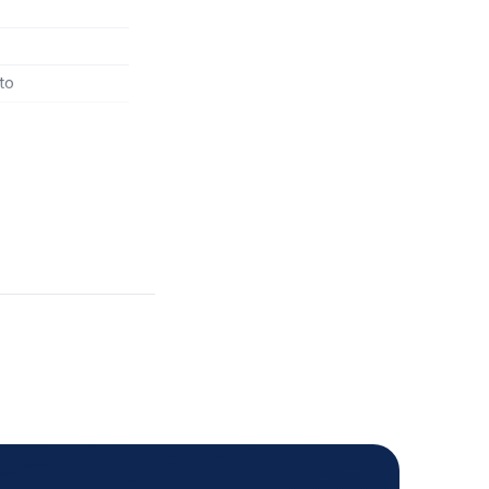
Life coaching
Lapsenvahti
to