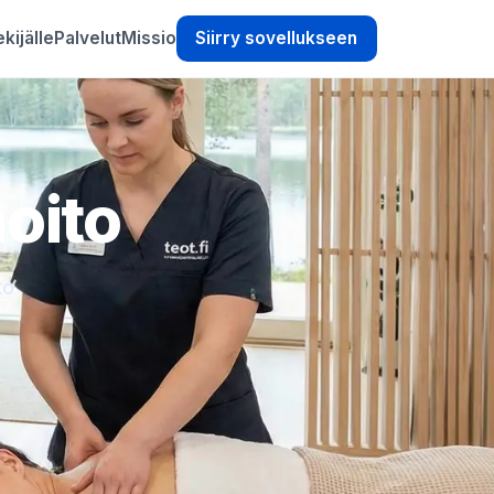
kijälle
Palvelut
Missio
Siirry sovellukseen
hoito
to