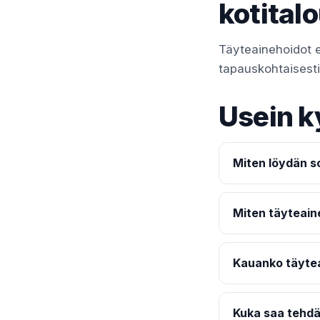
kotital
Täyteainehoidot e
tapauskohtaisesti t
Usein k
Miten löydän so
Miten täyteain
Kauanko täyte
Kuka saa tehdä