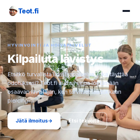
Teot.fi
HYVINVOINTI JA HOIVAPALVELUT
Kilpailuta lävistys
Etsitkö turvallista lävistyspalvelua, joka täyttää
odotuksesi? Teot.fi auttaa sinua löytämään
osaavan lävistäjän, kun tarvitset laadukkaan
piercingin.
Jätä ilmoitus
→
Etsi tekijöitä