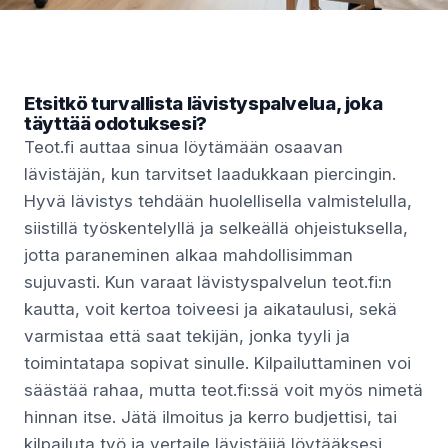
Etsitkö turvallista lävistyspalvelua, joka
täyttää odotuksesi?
Teot.fi auttaa sinua löytämään osaavan
lävistäjän, kun tarvitset laadukkaan piercingin.
Hyvä lävistys tehdään huolellisella valmistelulla,
siistillä työskentelyllä ja selkeällä ohjeistuksella,
jotta paraneminen alkaa mahdollisimman
sujuvasti. Kun varaat lävistyspalvelun teot.fi:n
kautta, voit kertoa toiveesi ja aikataulusi, sekä
varmistaa että saat tekijän, jonka tyyli ja
toimintatapa sopivat sinulle. Kilpailuttaminen voi
säästää rahaa, mutta teot.fi:ssä voit myös nimetä
hinnan itse. Jätä ilmoitus ja kerro budjettisi, tai
kilpailuta työ ja vertaile lävistäjiä löytääksesi