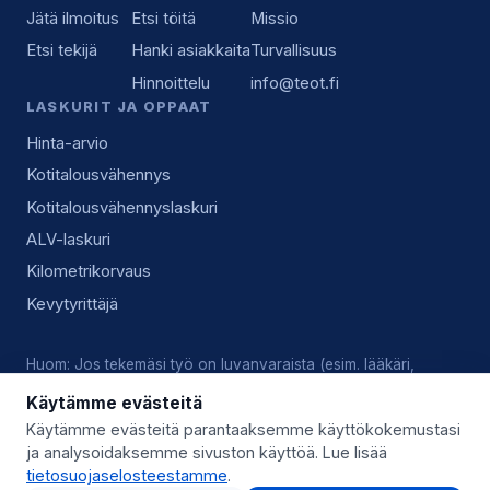
Jätä ilmoitus
Etsi töitä
Missio
Etsi tekijä
Hanki asiakkaita
Turvallisuus
Hinnoittelu
info@teot.fi
LASKURIT JA OPPAAT
Hinta-arvio
Kotitalousvähennys
Kotitalousvähennyslaskuri
ALV-laskuri
Kilometrikorvaus
Kevytyrittäjä
Huom: Jos tekemäsi työ on luvanvaraista (esim. lääkäri,
lukkoseppä, sähköasennus), vastaat tekijänä itse voimassa
Käytämme evästeitä
olevista luvista, pätevyyksistä ja alan käytännöistä.
Käytämme evästeitä parantaaksemme käyttökokemustasi
ja analysoidaksemme sivuston käyttöä. Lue lisää
© 2026 Teot.fi (Giggo Oy) · Y-tunnus 3559746-8 · Kysy lisää:
tietosuojaselosteestamme
.
info@teot.fi