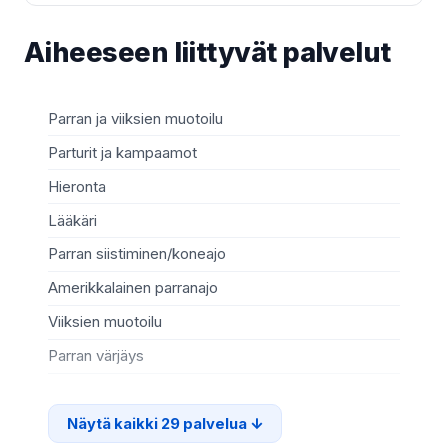
Aiheeseen liittyvät palvelut
Parran ja viiksien muotoilu
Ja
Parturit ja kampaamot
Sy
Hieronta
He
Lääkäri
Ko
Parran siistiminen/koneajo
Va
Amerikkalainen parranajo
Mi
Viiksien muotoilu
Rip
Parran värjäys
Ki
Näytä kaikki 29 palvelua