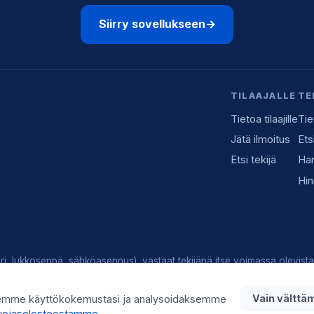
Siirry sovellukseen
→
TILAAJALLE
TE
Tietoa tilaajille
Tie
Jätä ilmoitus
Ets
Etsi tekijä
Han
Hin
i, lukkoseppä, sähköasennus), vastaat tekijänä itse voimassa olevista 
y lisää:
info@teot.fi
Vain välttä
emme käyttökokemustasi ja analysoidaksemme
suojaselosteestamme
.