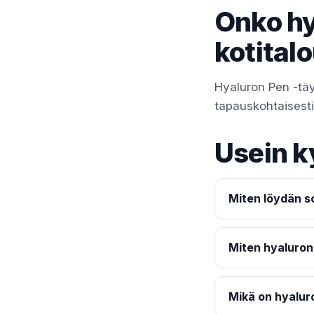
Onko hy
kotital
Hyaluron Pen -täy
tapauskohtaisesti t
Usein k
Miten löydän so
Miten hyaluron
Mikä on hyalur