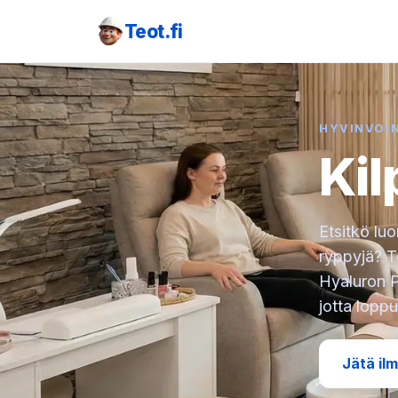
Teot.fi
HYVINVOIN
Kil
Etsitkö luo
ryppyjä? T
Hyaluron P
jotta loppu
Jätä il