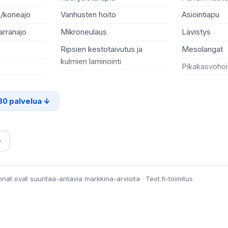
n/koneajo
Vanhusten hoito
Asiointiapu
arranajo
Mikroneulaus
Lävistys
Ripsien kestotaivutus ja
Mesolangat
kulmien laminointi
Pikakasvohoi
30 palvelua
→
innat ovat suuntaa-antavia markkina-arvioita · Teot.fi-toimitus