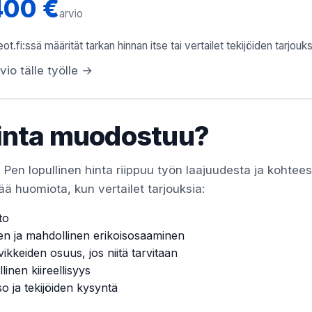
400 €
arvio
ot.fi:ssä määrität tarkan hinnan itse tai vertailet tekijöiden tarjouks
vio tälle työlle →
inta muodostuu?
 Pen lopullinen hinta riippuu työn laajuudesta ja kohtees
ää huomiota, kun vertailet tarjouksia:
to
en ja mahdollinen erikoisosaaminen
vikkeiden osuus, jos niitä tarvitaan
linen kiireellisyys
so ja tekijöiden kysyntä