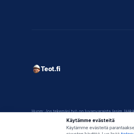
Teot.fi
Huom: Jos tekemäsi työ on luvanvaraista (esim. lääkär
Käytämme evästeitä
© 2026 Teot.fi (Giggo Oy) · Y-tunnus 3559746-8 · Kys
Käytämme evästeitä parantaaks
sivuston käyttöä. Lue lisää
tieto