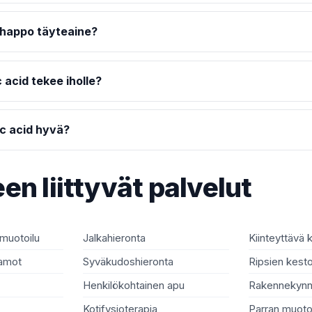
ihappo täyteaine?
 acid tekee iholle?
c acid hyvä?
en liittyvät palvelut
 muotoilu
Jalkahieronta
Kiinteyttävä 
aamot
Syväkudoshieronta
Ripsien kesto
Henkilökohtainen apu
Rakennekynn
Kotifysioterapia
Parran muoto