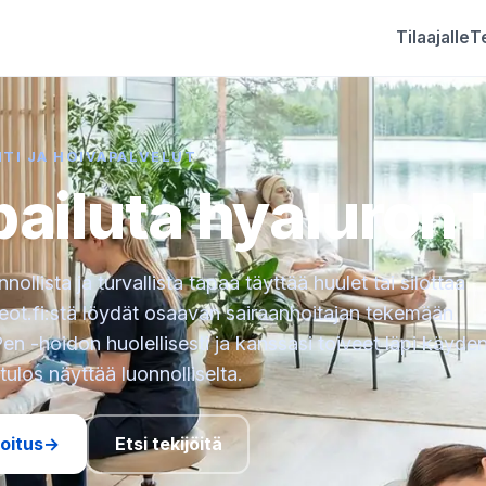
Tilaajalle
Te
TI JA HOIVAPALVELUT
pailuta hyaluron
nnollista ja turvallista tapaa täyttää huulet tai silottaa
eot.fi:stä löydät osaavan sairaanhoitajan tekemään
en -hoidon huolellisesti ja kanssasi toiveet läpi käyden
tulos näyttää luonnolliselta.
moitus
→
Etsi tekijöitä