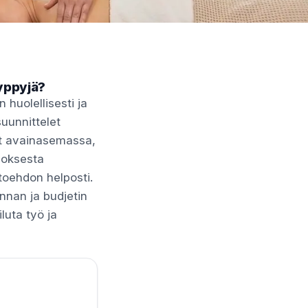
ryppyjä?
huolellisesti ja
suunnittelet
at avainasemassa,
loksesta
toehdon helposti.
nnan ja budjetin
iluta työ ja