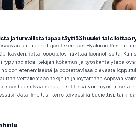
ista ja turvallista tapaa täyttää huulet tai silottaa 
t osaavan sairaanhoitajan tekemään Hyaluron Pen -hoidon 
äpi käyden, jotta lopputulos näyttää luonnolliselta. Kun 
ai rypynpoistoa, tekijän kokemus ja työskentelytapa ov
 hoidon etenemisestä ja odotettavissa olevasta lopputu
i auttaa vertailemaan tekijöitä ja löytämään sopivan vaih
voi säästää selvää rahaa. Teot.fi:ssä voit myös nimetä hi
essäsi. Jätä ilmoitus, kerro toiveesi ja budjettisi, tai kilpa
 hinta