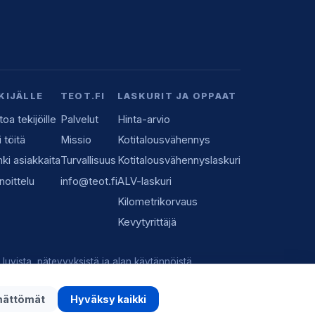
KIJÄLLE
TEOT.FI
LASKURIT JA OPPAAT
toa tekijöille
Palvelut
Hinta-arvio
i töitä
Missio
Kotitalousvähennys
ki asiakkaita
Turvallisuus
Kotitalousvähennyslaskuri
noittelu
info@teot.fi
ALV-laskuri
Kilometrikorvaus
Kevytyrittäjä
luvista, pätevyyksistä ja alan käytännöistä.
mättömät
Hyväksy kaikki