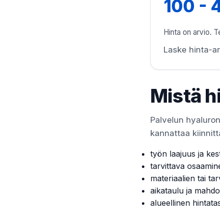
100 - 
Hinta on arvio. Te
Laske hinta-ar
Mistä h
Palvelun hyaluron
kannattaa kiinnitt
työn laajuus ja kes
tarvittava osaamin
materiaalien tai tar
aikataulu ja mahdol
alueellinen hintata