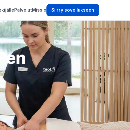
kijälle
Palvelut
Missio
Siirry sovellukseen
 Pen
,