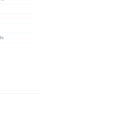
LED-valohoito
Life coaching
Lapsenvahti
to