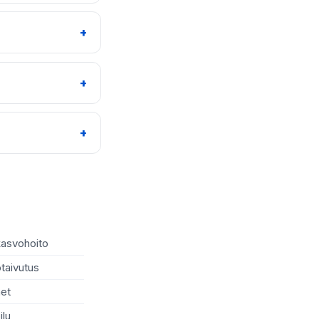
kasvohoito
Raskausajan hieronta
taivutus
Varpaankynsien leikkaus
et
Kiiltokäsittely
ilu
Korvien rei'itys