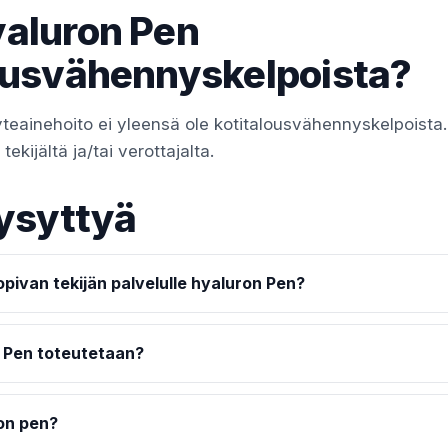
aluron Pen
ousvähennyskelpoista?
teainehoito ei yleensä ole kotitalousvähennyskelpoista
ekijältä ja/tai verottajalta.
ysyttyä
pivan tekijän palvelulle hyaluron Pen?
 Pen toteutetaan?
on pen?