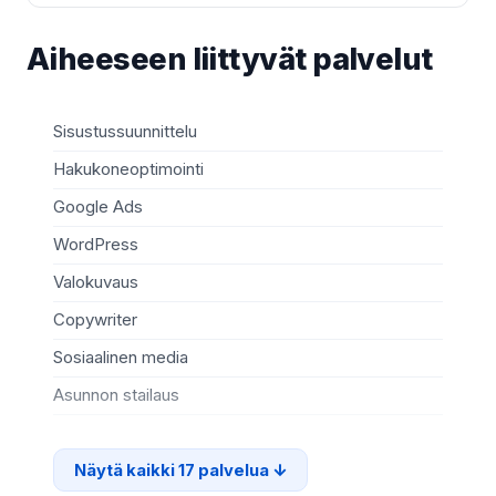
Aiheeseen liittyvät palvelut
Sisustussuunnittelu
C+
Hakukoneoptimointi
Ve
Google Ads
RE
WordPress
Fly
Valokuvaus
Ru
Copywriter
So
Sosiaalinen media
Vi
Asunnon stailaus
Vi
Näytä kaikki 17 palvelua