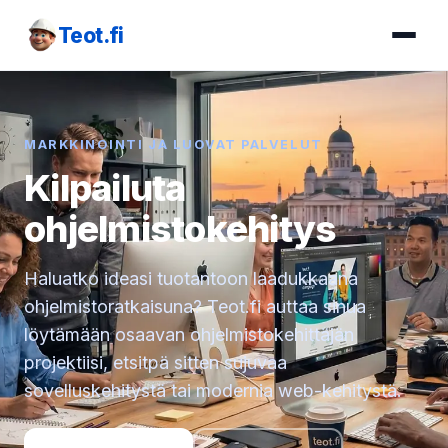
Teot.fi
MARKKINOINTI JA LUOVAT PALVELUT
Kilpailuta
ohjelmistokehitys
Haluatko ideasi tuotantoon laadukkaana
ohjelmistoratkaisuna? Teot.fi auttaa sinua
löytämään osaavan ohjelmistokehittäjän
projektiisi, etsitpä sitten sujuvaa
sovelluskehitystä tai modernia web-kehitystä.