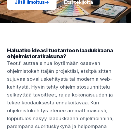
Jätä ilmoitus
→
Etsi tekijöitä
Haluatko ideasi tuotantoon laadukkaana
ohjelmistoratkaisuna?
Teot.fi auttaa sinua löytämään osaavan
ohjelmistokehittäjän projektiisi, etsitpä sitten
sujuvaa sovelluskehitystä tai modernia web-
kehitystä. Hyvin tehty ohjelmistosuunnittelu
selkeyttää tavoitteet, rajaa kokonaisuuden ja
tekee koodauksesta ennakoitavaa. Kun
ohjelmistokehitys etenee ammattimaisesti,
lopputulos näkyy laadukkaana ohjelmoinnina,
parempana suorituskykynä ja helpompana