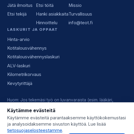
Jätä ilmoitus
Etsi töitä
Missio
Etsi tekijä
Hanki asiakkaita
Turvallisuus
Hinnoittelu
info@teot.fi
LASKURIT JA OPPAAT
Hinta-arvio
Kotitalousvähennys
Kotitalousvähennyslaskuri
ALV-laskuri
Kilometrikorvaus
Kevytyrittäjä
Huom: Jos tekemäsi työ on luvanvaraista (esim. lääkäri,
lukkoseppä, sähköasennus), vastaat tekijänä itse voimassa
Käytämme evästeitä
olevista luvista, pätevyyksistä ja alan käytännöistä.
Käytämme evästeitä parantaaksemme käyttökokemustasi
ja analysoidaksemme sivuston käyttöä. Lue lisää
© 2026 Teot.fi (Giggo Oy) · Y-tunnus 3559746-8 · Kysy lisää:
tietosuojaselosteestamme
.
info@teot.fi