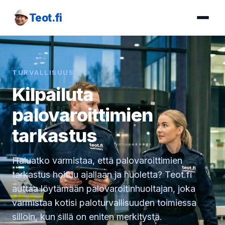
Teot.fi
TURVALLISUUS
Kilpailuta
palovaroittimien
tarkastus
Haluatko varmistaa, että palovaroittimien
tarkastus hoituu ajallaan ja huoletta? Teot.fi
auttaa löytämään palovaroitinhuoltajan, joka
varmistaa kotisi paloturvallisuuden toimiessa
silloin, kun sillä on eniten merkitystä.