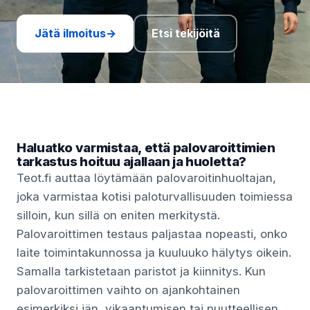
Jätä ilmoitus
→
Etsi tekijöitä
Haluatko varmistaa, että palovaroittimien
tarkastus hoituu ajallaan ja huoletta?
Teot.fi auttaa löytämään palovaroitinhuoltajan,
joka varmistaa kotisi paloturvallisuuden toimiessa
silloin, kun sillä on eniten merkitystä.
Palovaroittimen testaus paljastaa nopeasti, onko
laite toimintakunnossa ja kuuluuko hälytys oikein.
Samalla tarkistetaan paristot ja kiinnitys. Kun
palovaroittimen vaihto on ajankohtainen
esimerkiksi iän, vikaantumisen tai puutteellisen