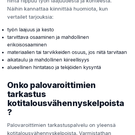
hinta riippuu työn laajuudesta ja kohteesta.
Näihin kannattaa kiinnittää huomiota, kun
vertailet tarjouksia:
työn laajuus ja kesto
tarvittava osaaminen ja mahdollinen
erikoisosaaminen
materiaalien tai tarvikkeiden osuus, jos niitä tarvitaan
aikataulu ja mahdollinen kiireellisyys
alueellinen hintataso ja tekijöiden kysyntä
Onko palovaroittimien
tarkastus
kotitalousvähennyskelpoista
?
Palovaroittimien tarkastuspalvelu on yleensä
kotitalousvähennyskelpoista. Varmistathan