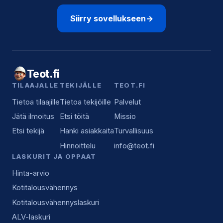
Siirry sovellukseen
→
Teot.fi
TILAAJALLE
TEKIJÄLLE
TEOT.FI
Tietoa tilaajille
Tietoa tekijöille
Palvelut
Jätä ilmoitus
Etsi töitä
Missio
Etsi tekijä
Hanki asiakkaita
Turvallisuus
Hinnoittelu
info@teot.fi
LASKURIT JA OPPAAT
Hinta-arvio
Kotitalousvähennys
Kotitalousvähennyslaskuri
ALV-laskuri