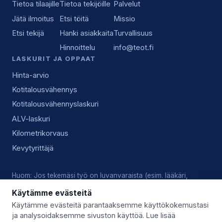
Tietoa tilaajille
Tietoa tekijöille
Palvelut
Jätä ilmoitus
Etsi töitä
Missio
Etsi tekijä
Hanki asiakkaita
Turvallisuus
Hinnoittelu
info@teot.fi
LASKURIT JA OPPAAT
Hinta-arvio
Kotitalousvähennys
Kotitalousvähennyslaskuri
ALV-laskuri
Kilometrikorvaus
Kevytyrittäjä
Huom: Jos tekemäsi työ on luvanvaraista (esim. lääkäri,
lukkoseppä, sähköasennus), vastaat tekijänä itse voimassa
Käytämme evästeitä
olevista luvista, pätevyyksistä ja alan käytännöistä.
Käytämme evästeitä parantaaksemme käyttökokemustasi
ja analysoidaksemme sivuston käyttöä. Lue lisää
© 2026 Teot.fi (Giggo Oy) · Y-tunnus 3559746-8 · Kysy lisää: