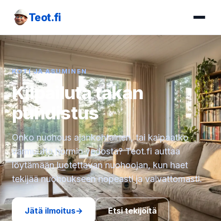
Teot.fi
KOTI JA ASUMINEN
Kilpailuta takan
puhdistus
Onko nuohous ajankohtainen, tai kaipaatko
varmuutta hormin vedosta? Teot.fi auttaa
löytämään luotettavan nuohoojan, kun haet
tekijää nuohoukseen nopeasti ja vaivattomasti.
Jätä ilmoitus
→
Etsi tekijöitä