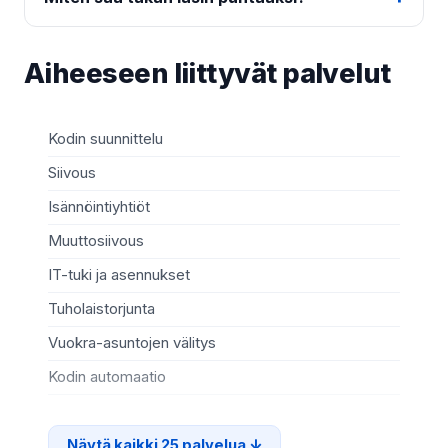
Aiheeseen liittyvät palvelut
Kodin suunnittelu
Pi
Siivous
Am
Isännöintiyhtiöt
Ki
Muuttosiivous
Li
IT-tuki ja asennukset
Mö
Tuholaistorjunta
IT-
Vuokra-asuntojen välitys
Sa
Kodin automaatio
Ti
Näytä kaikki 25 palvelua