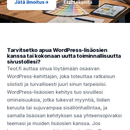
Jätä ilmoitus
→
Etsi tekijöitä
Tarvitsetko apua WordPress-lisäosien
kanssa tai kokonaan uutta toiminnallisuutta
sivustollesi?
Teot.fi auttaa sinua löytämään osaavan
WordPress-kehittäjän, joka toteuttaa ratkaisun
siististi ja turvallisesti juuri sinun tarpeisiisi.
WordPress-lisäosien kehitys tuo sivuillesi
ominaisuuksia, jotka tukevat myyntiä, liidien
keruuta tai sujuvampaa sisällönhallintaa, ja
samalla lisäosan kehityksen saa yhteensopivaksi
teemasi ja muiden lisäosien kanssa. Jos