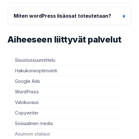
Miten wordPress lisäosat toteutetaan?
Aiheeseen liittyvät palvelut
Sisustussuunnittelu
Oh
Hakukoneoptimointi
C+
Google Ads
Ve
WordPress
RE
Valokuvaus
Fly
Copywriter
Ru
Sosiaalinen media
So
Asunnon stailaus
Vi