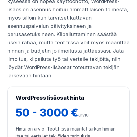
kyseessä on nopea käyttöönotto, WordPress-
lisäosien asennus hoituu ammattilaisen toimesta,
myös silloin kun tarvitset kattavan
asennuspalvelun päivityksineen ja
perusasetuksineen. Kilpailuttaminen säästää
usein rahaa, mutta teot.fi:ssä voit myös määrittää
hinnan ja budjetin jo ilmoitusta jättäessäsi. Jätä
ilmoitus, kilpailuta työ tai vertaile tekijöitä, niin
löydät WordPress-lisäosat toteuttavan tekijän
järkevään hintaan.
WordPress lisäosat hinta
50 - 3000 €
arvio
Hinta on arvio. Teot.fi:ssä määrität tarkan hinnan
itse tai vertailet tekijöiden tarjouksia.