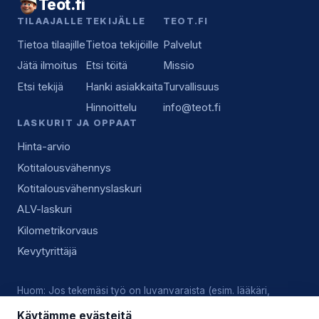
Teot.fi
TILAAJALLE
TEKIJÄLLE
TEOT.FI
Tietoa tilaajille
Tietoa tekijöille
Palvelut
Jätä ilmoitus
Etsi töitä
Missio
Etsi tekijä
Hanki asiakkaita
Turvallisuus
Hinnoittelu
info@teot.fi
LASKURIT JA OPPAAT
Hinta-arvio
Kotitalousvähennys
Kotitalousvähennyslaskuri
ALV-laskuri
Kilometrikorvaus
Kevytyrittäjä
Huom: Jos tekemäsi työ on luvanvaraista (esim. lääkäri,
lukkoseppä, sähköasennus), vastaat tekijänä itse voimassa
Käytämme evästeitä