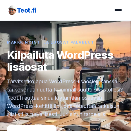
Teot.fi
MARKKINOINTI JA LUOVAT PALVELUT
Kilpailuta WordPress
lisäosat
Tarvitsetko apua WordPress-lisäosien kanssa
tai kokonaan uutta toiminnallisuutta sivustollesi?
Teot.fi auttaa sinua löytämään osaavan
WordPress-kehittäjän, joka toteuttaa ratkaisun
siististi ja turvallisesti juuri sinun tarpeisiisi.