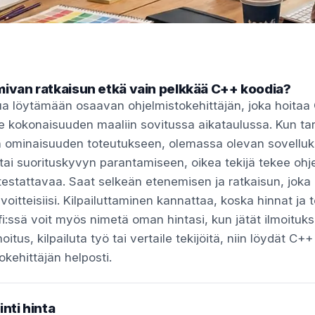
mivan ratkaisun etkä vain pelkkää C++ koodia?
nua löytämään osaavan ohjelmistokehittäjän, joka hoitaa
vie kokonaisuuden maaliin sovitussa aikataulussa. Kun ta
n ominaisuuden toteutukseen, olemassa olevan sovellu
tai suorituskyvyn parantamiseen, oikea tekijä tekee ohj
 testattavaa. Saat selkeän etenemisen ja ratkaisun, joka
voitteisiisi. Kilpailuttaminen kannattaa, koska hinnat ja
fi:ssä voit myös nimetä oman hintasi, kun jätät ilmoituks
moitus, kilpailuta työ tai vertaile tekijöitä, niin löydät C+
okehittäjän helposti.
nti hinta