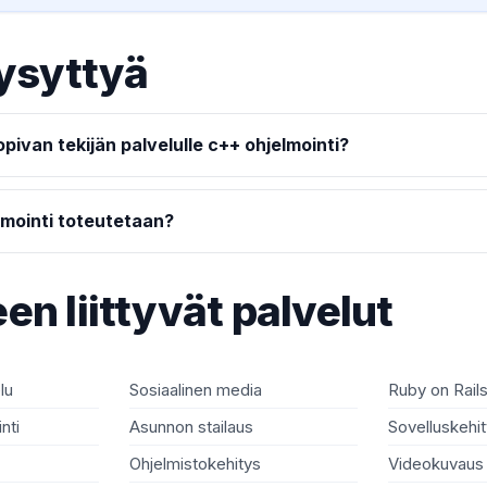
ysyttyä
pivan tekijän palvelulle c++ ohjelmointi?
lmointi toteutetaan?
en liittyvät palvelut
lu
Sosiaalinen media
Ruby on Rail
nti
Asunnon stailaus
Sovelluskehi
Ohjelmistokehitys
Videokuvaus