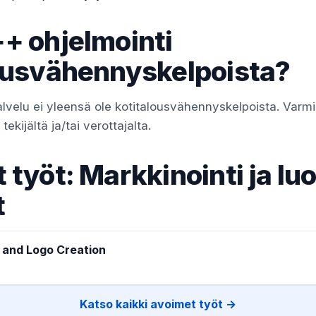
+ ohjelmointi
ousvähennyskelpoista?
lvelu ei yleensä ole kotitalousvähennyskelpoista. Varm
ekijältä ja/tai verottajalta.
 työt: Markkinointi ja lu
t
 and Logo Creation
Katso kaikki avoimet työt →