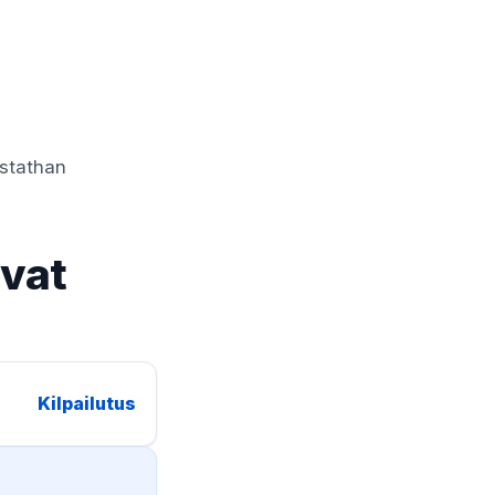
istathan
ovat
Kilpailutus