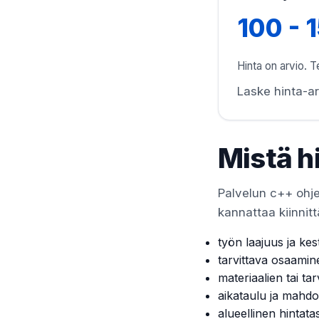
100 - 
Hinta on arvio. Te
Laske hinta-ar
Mistä h
Palvelun c++ ohjel
kannattaa kiinnitt
työn laajuus ja kes
tarvittava osaamin
materiaalien tai tar
aikataulu ja mahdol
alueellinen hintata