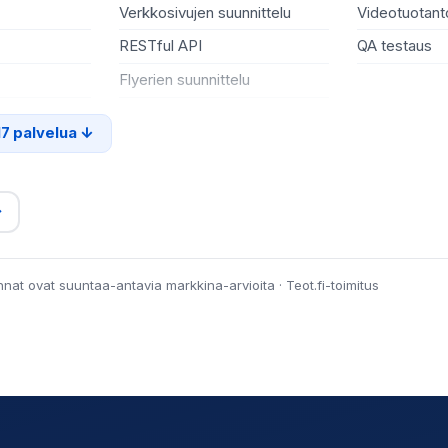
Verkkosivujen suunnittelu
Videotuotant
RESTful API
QA testaus
Flyerien suunnittelu
17 palvelua
→
innat ovat suuntaa-antavia markkina-arvioita · Teot.fi-toimitus