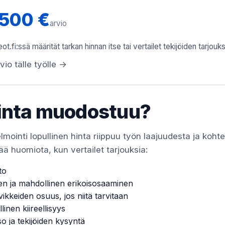
1500 €
arvio
ot.fi:ssä määrität tarkan hinnan itse tai vertailet tekijöiden tarjouks
vio tälle työlle →
inta muodostuu?
mointi lopullinen hinta riippuu työn laajuudesta ja koht
ää huomiota, kun vertailet tarjouksia:
to
en ja mahdollinen erikoisosaaminen
vikkeiden osuus, jos niitä tarvitaan
linen kiireellisyys
so ja tekijöiden kysyntä