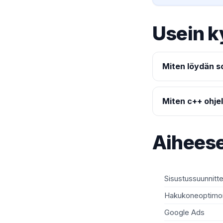
Usein k
Miten löydän so
Miten c++ ohje
Aiheese
Sisustussuunnitte
Hakukoneoptimoi
Google Ads