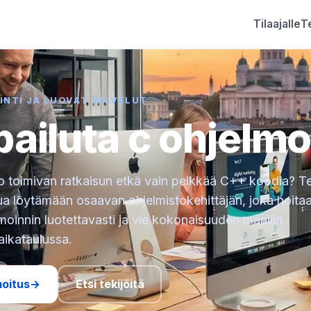
Tilaajalle
Te
INTI JA LUOVAT PALVELUT
pailuta c ohjelmo
o toimivan ratkaisun etkä vain pelkkää C++ koodia? Te
ua löytämään osaavan ohjelmistokehittäjän, joka hoita
oinnin luotettavasti ja vie kokonaisuuden maaliin
aikataulussa.
moitus
→
Etsi tekijöitä