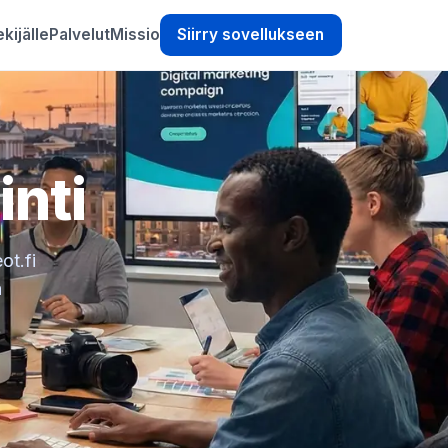
kijälle
Palvelut
Missio
Siirry sovellukseen
inti
ot.fi
a