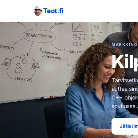
Teot.fi
MARKKINO
Kil
Tarvitsetk
auttaa sin
C++ ohjelm
sovitussa 
Jätä il