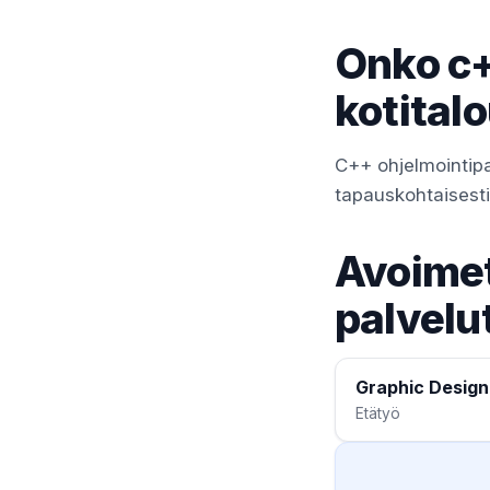
Onko c+
kotital
C++ ohjelmointipa
tapauskohtaisesti t
Avoimet
palvelu
Graphic Design
Etätyö