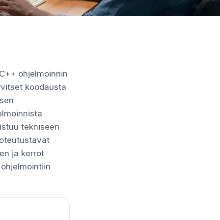
 C++ ohjelmoinnin
rvitset koodausta
ksen
elmoinnista
 istuu tekniseen
 toteutustavat
en ja kerrot
+ ohjelmointiin