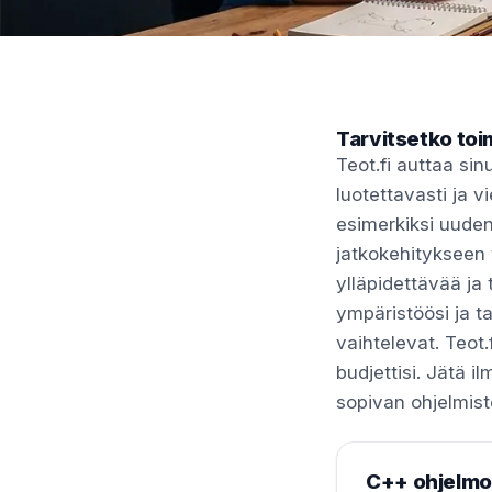
Tarvitsetko toi
Teot.fi auttaa si
luotettavasti ja 
esimerkiksi uude
jatkokehitykseen 
ylläpidettävää ja
ympäristöösi ja ta
vaihtelevat. Teot.
budjettisi. Jätä il
sopivan ohjelmist
C++ ohjelmoi