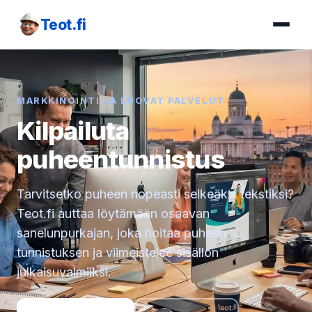
Teot.fi
MARKKINOINTI JA LUOVAT PALVELUT
Kilpailuta
puheentunnistus
Tarvitsetko puheen nopeasti selkeäksi tekstiksi?
Teot.fi auttaa löytämään osaavan
sanelunpurkajan, joka hoitaa puheen
tunnistuksen ja viimeistelee sisällön
julkaisuvalmiiksi.