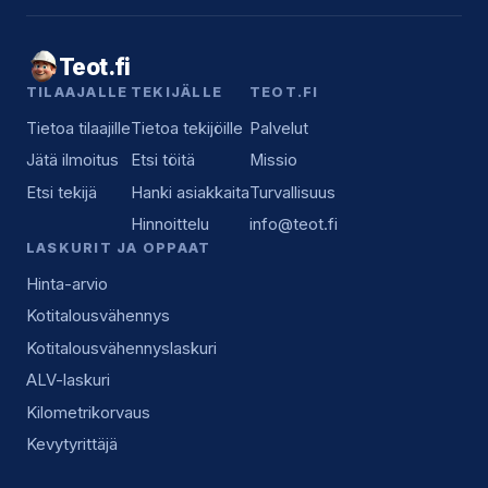
Teot.fi
TILAAJALLE
TEKIJÄLLE
TEOT.FI
Tietoa tilaajille
Tietoa tekijöille
Palvelut
Jätä ilmoitus
Etsi töitä
Missio
Etsi tekijä
Hanki asiakkaita
Turvallisuus
Hinnoittelu
info@teot.fi
LASKURIT JA OPPAAT
Hinta-arvio
Kotitalousvähennys
Kotitalousvähennyslaskuri
ALV-laskuri
Kilometrikorvaus
Kevytyrittäjä