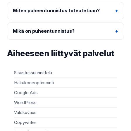
Miten puheentunnistus toteutetaan?
Mikä on puheentunnistus?
Aiheeseen liittyvät palvelut
Sisustussuunnittelu
Oh
Hakukoneoptimointi
C+
Google Ads
Ve
WordPress
RE
Valokuvaus
Fly
Copywriter
Ru