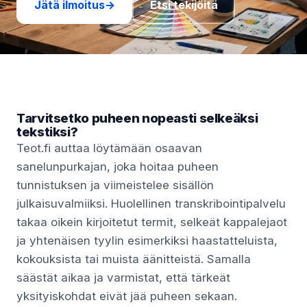
Jätä ilmoitus
→
Etsi tekijöitä
Tarvitsetko puheen nopeasti selkeäksi
tekstiksi?
Teot.fi auttaa löytämään osaavan
sanelunpurkajan, joka hoitaa puheen
tunnistuksen ja viimeistelee sisällön
julkaisuvalmiiksi. Huolellinen transkribointipalvelu
takaa oikein kirjoitetut termit, selkeät kappalejaot
ja yhtenäisen tyylin esimerkiksi haastatteluista,
kokouksista tai muista äänitteistä. Samalla
säästät aikaa ja varmistat, että tärkeät
yksityiskohdat eivät jää puheen sekaan.