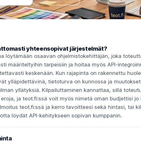
ttomasti yhteensopivat järjestelmät?
nua löytämään osaavan ohjelmistokehittäjän, joka toteut
ti määriteltyihin tarpeisiin ja hoitaa myös API-integroinn
tettavasti keskenään. Kun rajapinta on rakennettu huolell
vät ylläpidettävinä, tietoturva on kunnossa ja muutokse
lman yllätyksiä. Kilpailuttaminen kannattaa, sillä toteut
n eroja, ja teot.fi:ssä voit myös nimetä oman budjettisi jo
lmoitus teot.fi:ssä ja kerro tavoitteesi sekä hintasi, tai ki
ä, jotta löydät API-kehitykseen sopivan kumppanin.
hinta