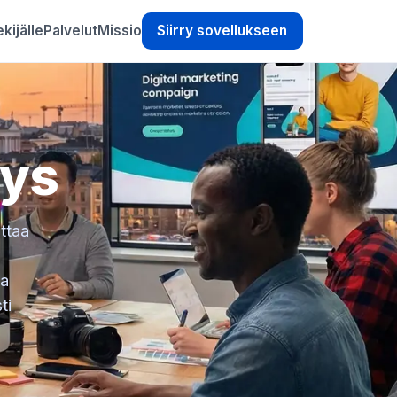
kijälle
Palvelut
Missio
Siirry sovellukseen
tys
ttaa
aa
ti