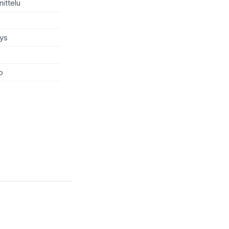
nittelu
s
tys
o