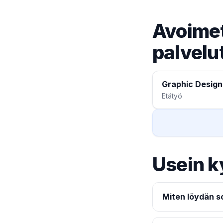
Avoimet
palvelu
Graphic Design
Etätyö
Usein k
Miten löydän so