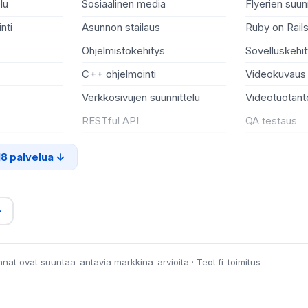
lu
Sosiaalinen media
Flyerien suun
nti
Asunnon stailaus
Ruby on Rail
Ohjelmistokehitys
Sovelluskehi
C++ ohjelmointi
Videokuvaus
Verkkosivujen suunnittelu
Videotuotant
RESTful API
QA testaus
18 palvelua
→
innat ovat suuntaa-antavia markkina-arvioita · Teot.fi-toimitus