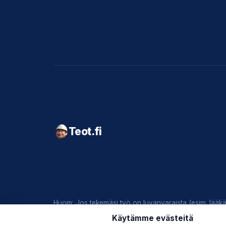
Teot.fi
Huom: Jos tekemäsi työ on luvanvaraista (esim. lääkär
Käytämme evästeitä