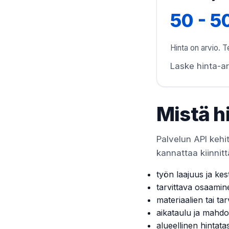
50 - 5
Hinta on arvio. Te
Laske hinta-ar
Mistä h
Palvelun API kehit
kannattaa kiinnitt
työn laajuus ja kes
tarvittava osaamin
materiaalien tai tar
aikataulu ja mahdol
alueellinen hintata