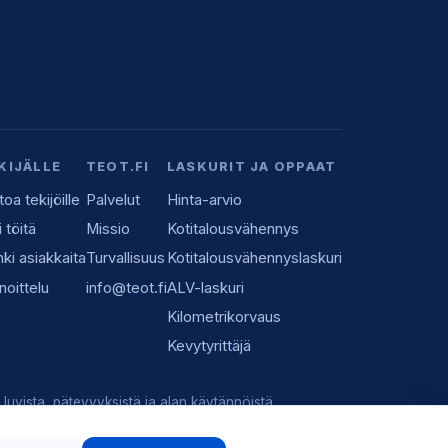
KIJÄLLE
TEOT.FI
LASKURIT JA OPPAAT
toa tekijöille
Palvelut
Hinta-arvio
i töitä
Missio
Kotitalousvähennys
ki asiakkaita
Turvallisuus
Kotitalousvähennyslaskuri
noittelu
info@teot.fi
ALV-laskuri
Kilometrikorvaus
Kevytyrittäjä
luvista, pätevyyksistä ja alan käytännöistä.