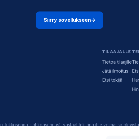
Siirry sovellukseen
→
TILAAJALLE
TE
Tietoa tilaajille
Tie
Jätä ilmoitus
Ets
Etsi tekijä
Han
Hin
i, lukkoseppä, sähköasennus), vastaat tekijänä itse voimassa olevista 