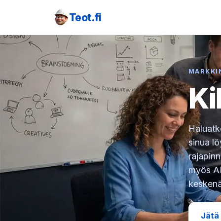
Teot.fi
MARKKI
Ki
Haluatk
sinua l
rajapinn
myös API
keskenä
Jätä 