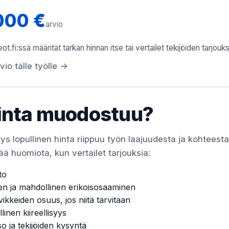
000 €
arvio
ot.fi:ssä määrität tarkan hinnan itse tai vertailet tekijöiden tarjouks
vio tälle työlle →
inta muodostuu?
ys lopullinen hinta riippuu työn laajuudesta ja kohteesta
ää huomiota, kun vertailet tarjouksia:
to
en ja mahdollinen erikoisosaaminen
vikkeiden osuus, jos niitä tarvitaan
linen kiireellisyys
so ja tekijöiden kysyntä