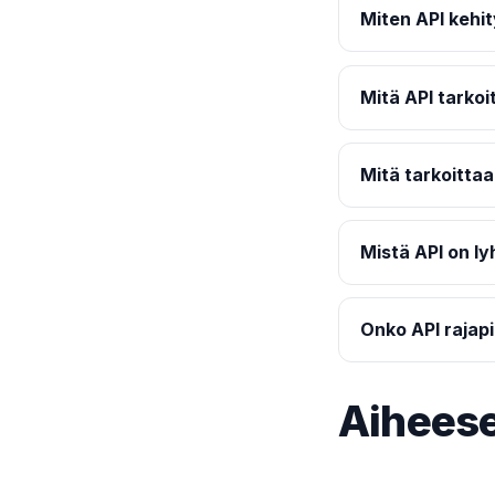
Miten API kehi
Mitä API tarkoi
Mitä tarkoitta
Mistä API on l
Onko API rajap
Aiheese