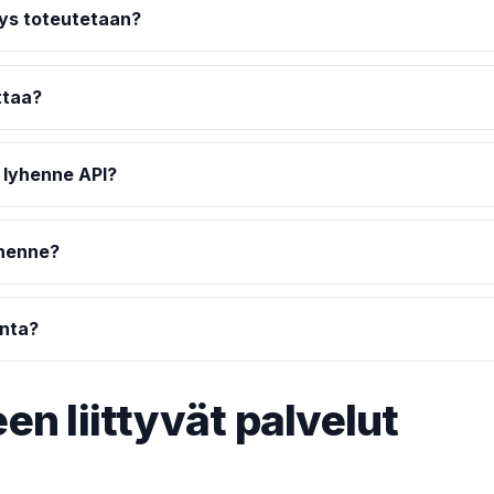
tys toteutetaan?
ttaa?
a lyhenne API?
yhenne?
inta?
en liittyvät palvelut