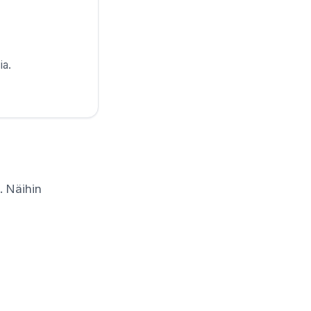
ia.
. Näihin