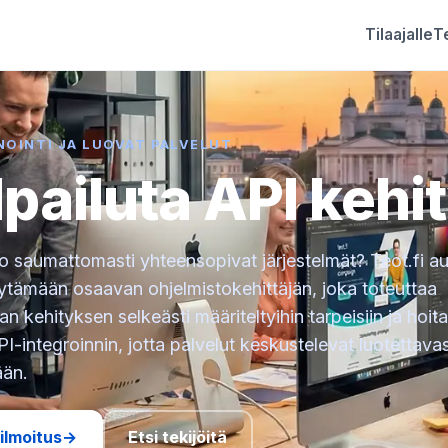
Tilaajalle
Te
NOINTI JA LUOVAT PALVELUT
lpailuta API kehi
o saumattomasti yhteensopivat järjestelmät? Teot.fi au
öytämään osaavan ohjelmistokehittäjän, joka toteuttaa
an kehityksen selkeästi määriteltyihin tarpeisiin ja hoit
-integroinnin, jotta palvelut keskustelevat luotettavas
än.
ilmoitus
→
Etsi tekijöitä