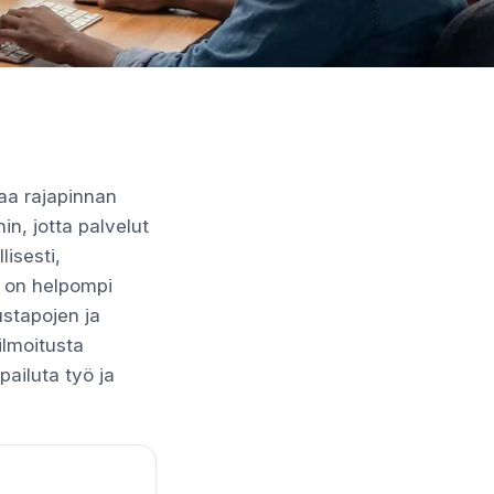
taa rajapinnan
in, jotta palvelut
isesti,
t on helpompi
ustapojen ja
 ilmoitusta
lpailuta työ ja