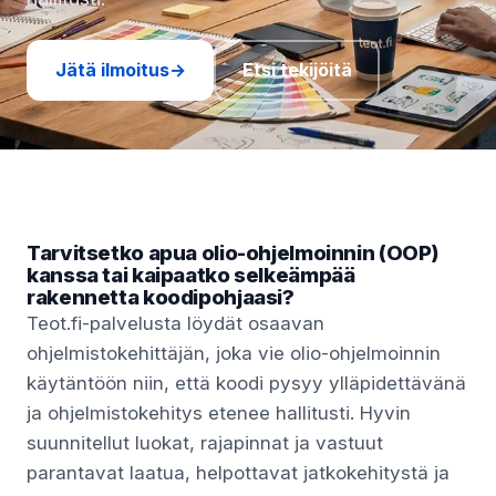
Jätä ilmoitus
→
Etsi tekijöitä
Tarvitsetko apua olio-ohjelmoinnin (OOP)
kanssa tai kaipaatko selkeämpää
rakennetta koodipohjaasi?
Teot.fi-palvelusta löydät osaavan
ohjelmistokehittäjän, joka vie olio-ohjelmoinnin
käytäntöön niin, että koodi pysyy ylläpidettävänä
ja ohjelmistokehitys etenee hallitusti. Hyvin
suunnitellut luokat, rajapinnat ja vastuut
parantavat laatua, helpottavat jatkokehitystä ja