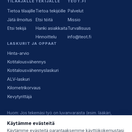
TILAAJALLE
TEKIJÄLLE
TEOT.FI
Tietoa tilaajille
Tietoa tekijöille
Palvelut
Jätä ilmoitus
Etsi töitä
Missio
Etsi tekijä
Hanki asiakkaita
Turvallisuus
Hinnoittelu
info@teot.fi
LASKURIT JA OPPAAT
Hinta-arvio
Kotitalousvähennys
Kotitalousvähennyslaskuri
ALV-laskuri
Kilometrikorvaus
Kevytyrittäjä
Huom: Jos tekemäsi työ on luvanvaraista (esim. lääkäri,
lukkoseppä, sähköasennus), vastaat tekijänä itse voimassa
Käytämme evästeitä
olevista luvista, pätevyyksistä ja alan käytännöistä.
Käytämme evästeitä parantaaksemme käyttökokemustasi