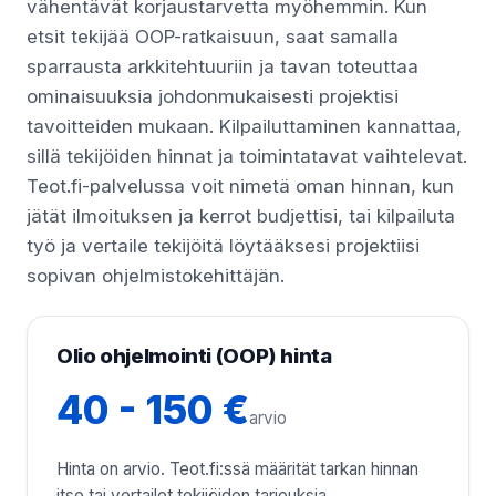
vähentävät korjaustarvetta myöhemmin. Kun
etsit tekijää OOP-ratkaisuun, saat samalla
sparrausta arkkitehtuuriin ja tavan toteuttaa
ominaisuuksia johdonmukaisesti projektisi
tavoitteiden mukaan. Kilpailuttaminen kannattaa,
sillä tekijöiden hinnat ja toimintatavat vaihtelevat.
Teot.fi-palvelussa voit nimetä oman hinnan, kun
jätät ilmoituksen ja kerrot budjettisi, tai kilpailuta
työ ja vertaile tekijöitä löytääksesi projektiisi
sopivan ohjelmistokehittäjän.
Olio ohjelmointi (OOP) hinta
40 - 150 €
arvio
Hinta on arvio. Teot.fi:ssä määrität tarkan hinnan
itse tai vertailet tekijöiden tarjouksia.