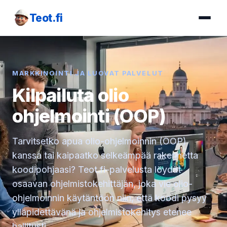
Teot.fi
MARKKINOINTI JA LUOVAT PALVELUT
Kilpailuta olio
ohjelmointi (OOP)
Tarvitsetko apua olio-ohjelmoinnin (OOP)
kanssa tai kaipaatko selkeämpää rakennetta
koodipohjaasi? Teot.fi-palvelusta löydät
osaavan ohjelmistokehittäjän, joka vie olio-
ohjelmoinnin käytäntöön niin, että koodi pysyy
ylläpidettävänä ja ohjelmistokehitys etenee
hallitusti.