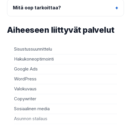
Mitä oop tarkoittaa?
Aiheeseen liittyvät palvelut
Sisustussuunnittelu
Oh
Hakukoneoptimointi
C+
Google Ads
Ve
WordPress
RE
Valokuvaus
Fly
Copywriter
Ru
Sosiaalinen media
So
Asunnon stailaus
Vi