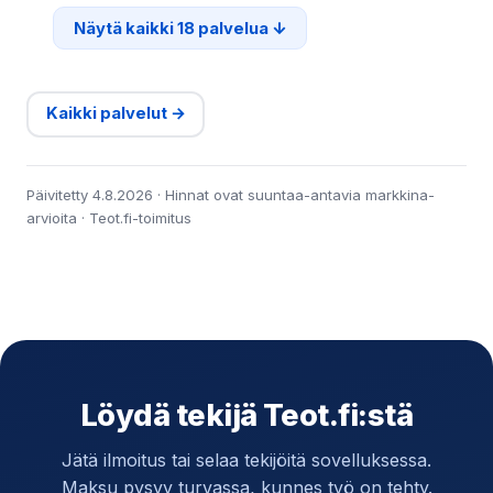
Näytä kaikki 18 palvelua
Kaikki palvelut →
Päivitetty 4.8.2026 · Hinnat ovat suuntaa-antavia markkina-
arvioita · Teot.fi-toimitus
Löydä tekijä Teot.fi:stä
Jätä ilmoitus tai selaa tekijöitä sovelluksessa.
Maksu pysyy turvassa, kunnes työ on tehty.