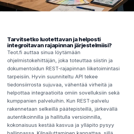
Tarvitsetko luotettavan ja helposti
integroitavan rajapinnan järjestelmiisi?
Teot.fi auttaa sinua löytämään
ohjelmistokehittäjän, joka toteuttaa siistin ja
dokumentoidun REST-rajapinnan liiketoimintasi
tarpeisiin. Hyvin suunniteltu API tekee
tiedonsiirrosta sujuvaa, vähentää virheitä ja
helpottaa integraatioita omiin sovelluksiin sekä
kumppanien palveluihin. Kun REST-palvelu
rakennetaan selkeillä päätepisteillä, järkevällä
autentikoinnilla ja hallitulla versioinnilla,
kokonaisuus kestää kasvua ja ylläpito pysyy
hallinnassa. Kilpailuttaminen kannattaa, sillä