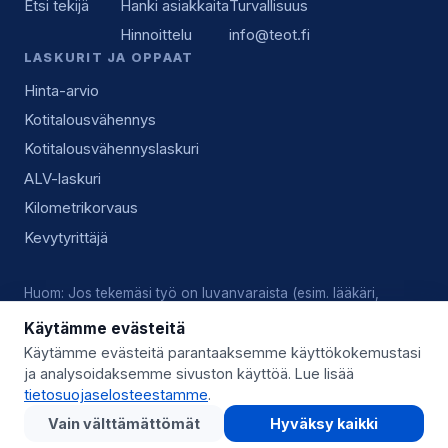
Etsi tekijä
Hanki asiakkaita
Turvallisuus
Hinnoittelu
info@teot.fi
LASKURIT JA OPPAAT
Hinta-arvio
Kotitalousvähennys
Kotitalousvähennyslaskuri
ALV-laskuri
Kilometrikorvaus
Kevytyrittäjä
Huom: Jos tekemäsi työ on luvanvaraista (esim. lääkäri,
lukkoseppä, sähköasennus), vastaat tekijänä itse voimassa
Käytämme evästeitä
olevista luvista, pätevyyksistä ja alan käytännöistä.
Käytämme evästeitä parantaaksemme käyttökokemustasi
ja analysoidaksemme sivuston käyttöä. Lue lisää
© 2026 Teot.fi (Giggo Oy) · Y-tunnus 3559746-8 · Kysy lisää:
tietosuojaselosteestamme
.
info@teot.fi
Vain välttämättömät
Hyväksy kaikki