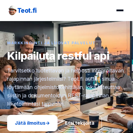
Teot.fi
MARKKINOINTI JA LUOVAT PALVELUT
Kilpailuta restful api
Tarvitsetko luotettavan ja helposti integroitavan
rajapinnan järjestelmiisi? Teot.fi auttaa sinua
löytämään ohjelmistokehittäjän, joka toteuttaa
siistin ja dokumentoidun REST-rajapinnan
liiketoimintasi tarpeisiin.
Jätä ilmoitus
→
Etsi tekijöitä