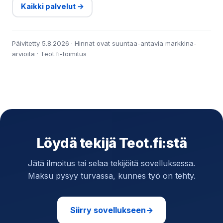
Kaikki palvelut →
Päivitetty 5.8.2026 · Hinnat ovat suuntaa-antavia markkina-
arvioita · Teot.fi-toimitus
Löydä tekijä Teot.fi:stä
Jätä ilmoitus tai selaa tekijöitä sovelluksessa.
Maksu pysyy turvassa, kunnes työ on tehty.
Siirry sovellukseen
→