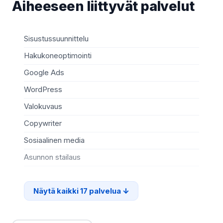
Aiheeseen liittyvät palvelut
Sisustussuunnittelu
Oh
Hakukoneoptimointi
C+
Google Ads
Ve
WordPress
Fly
Valokuvaus
Ru
Copywriter
So
Sosiaalinen media
Vi
Asunnon stailaus
Vi
Näytä kaikki 17 palvelua