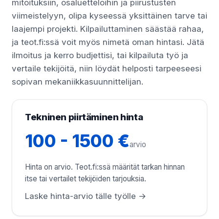
mitoituksiin, osaluetteloihin ja piirustusten
viimeistelyyn, olipa kyseessä yksittäinen tarve tai
laajempi projekti. Kilpailuttaminen säästää rahaa,
ja teot.fi:ssä voit myös nimetä oman hintasi. Jätä
ilmoitus ja kerro budjettisi, tai kilpailuta työ ja
vertaile tekijöitä, niin löydät helposti tarpeeseesi
sopivan mekaniikkasuunnittelijan.
Tekninen piirtäminen hinta
100 - 1500 €
arvio
Hinta on arvio. Teot.fi:ssä määrität tarkan hinnan
itse tai vertailet tekijöiden tarjouksia.
Laske hinta-arvio tälle työlle →