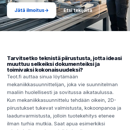
Jätä ilmoitus
→
Etsi tekijöitä
Tarvitsetko teknistä piirustusta, jotta ideasi
muuttuu selkeiksi dokumenteiksi ja
toimivaksi kokonaisuudeksi?
Teot.fi auttaa sinua löytämään
mekaniikkasuunnittelijan, joka vie suunnitelman
maaliin huolellisesti ja sovitussa aikataulussa.
Kun mekaniikkasuunnittelu tehdään oikein, 2D-
piirustukset tukevat valmistusta, kokoonpanoa ja
laadunvarmistusta, jolloin tuotekehitys etenee
ilman turhia mutkia. Saat apua esimerkiksi