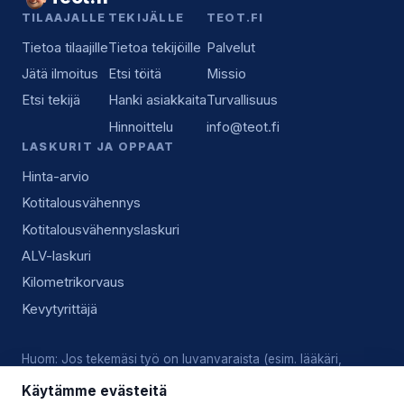
TILAAJALLE
TEKIJÄLLE
TEOT.FI
Tietoa tilaajille
Tietoa tekijöille
Palvelut
Jätä ilmoitus
Etsi töitä
Missio
Etsi tekijä
Hanki asiakkaita
Turvallisuus
Hinnoittelu
info@teot.fi
LASKURIT JA OPPAAT
Hinta-arvio
Kotitalousvähennys
Kotitalousvähennyslaskuri
ALV-laskuri
Kilometrikorvaus
Kevytyrittäjä
Huom: Jos tekemäsi työ on luvanvaraista (esim. lääkäri,
lukkoseppä, sähköasennus), vastaat tekijänä itse voimassa
Käytämme evästeitä
olevista luvista, pätevyyksistä ja alan käytännöistä.