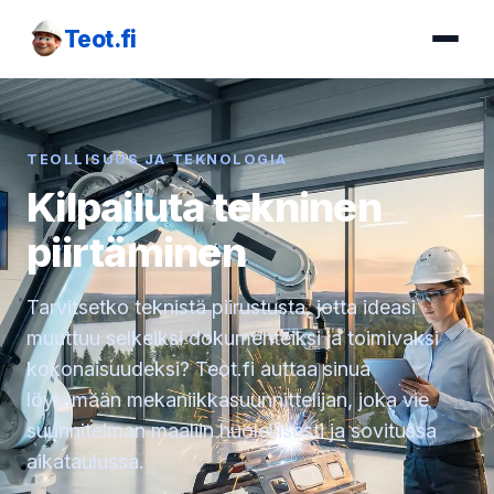
Teot.fi
TEOLLISUUS JA TEKNOLOGIA
Kilpailuta tekninen
piirtäminen
Tarvitsetko teknistä piirustusta, jotta ideasi
muuttuu selkeiksi dokumenteiksi ja toimivaksi
kokonaisuudeksi? Teot.fi auttaa sinua
löytämään mekaniikkasuunnittelijan, joka vie
suunnitelman maaliin huolellisesti ja sovitussa
aikataulussa.