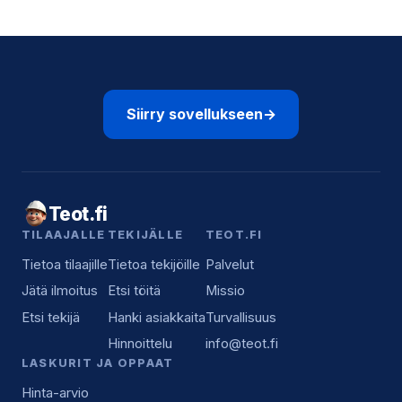
Siirry sovellukseen
→
Teot.fi
TILAAJALLE
TEKIJÄLLE
TEOT.FI
Tietoa tilaajille
Tietoa tekijöille
Palvelut
Jätä ilmoitus
Etsi töitä
Missio
Etsi tekijä
Hanki asiakkaita
Turvallisuus
Hinnoittelu
info@teot.fi
LASKURIT JA OPPAAT
Hinta-arvio