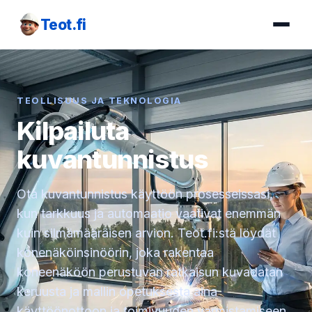
Teot.fi
TEOLLISUUS JA TEKNOLOGIA
Kilpailuta
kuvantunnistus
Ota kuvantunnistus käyttöön prosesseissasi,
kun tarkkuus ja automaatio vaativat enemmän
kuin silmämääräisen arvion. Teot.fi:stä löydät
konenäköinsinöörin, joka rakentaa
koneenäköön perustuvan ratkaisun kuvadatan
keruusta ja mallin opetuksesta aina
käyttöönottoon ja toimivuuden varmistamiseen.