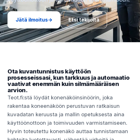
Jätä ilmoitus
→
Etsi tekijöitä
Ota kuvantunnistus käyttöön
prosesseissasi, kun tarkkuus ja automaatio
vaativat enemmän kuin silmämääräisen
arvion.
Teot.fi:stä löydät konenäköinsinöörin, joka
rakentaa koneenäköön perustuvan ratkaisun
kuvadatan keruusta ja mallin opetuksesta aina
käyttöönottoon ja toimivuuden varmistamiseen.
Hyvin toteutettu konenäkö auttaa tunnistamaan
kohteita luotettavasti, vähentää virheitä ja