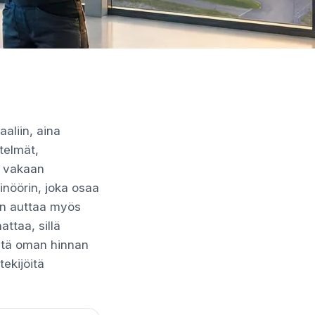
aliin, aina
telmät,
en vakaan
inöörin, joka osaa
Hän auttaa myös
ttaa, sillä
imetä oman hinnan
tekijöitä