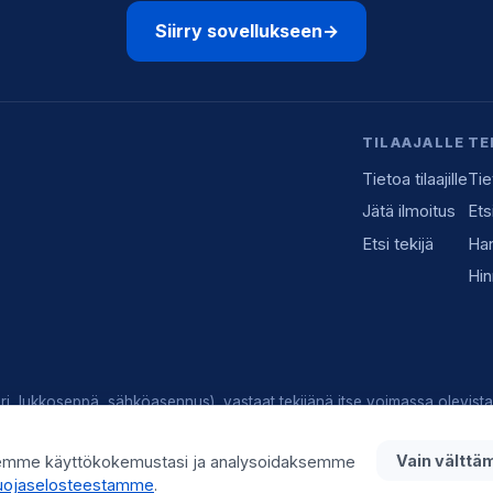
Siirry sovellukseen
→
TILAAJALLE
TE
Tietoa tilaajille
Tie
Jätä ilmoitus
Ets
Etsi tekijä
Han
Hin
i, lukkoseppä, sähköasennus), vastaat tekijänä itse voimassa olevista 
y lisää:
info@teot.fi
Vain välttä
emme käyttökokemustasi ja analysoidaksemme
suojaselosteestamme
.