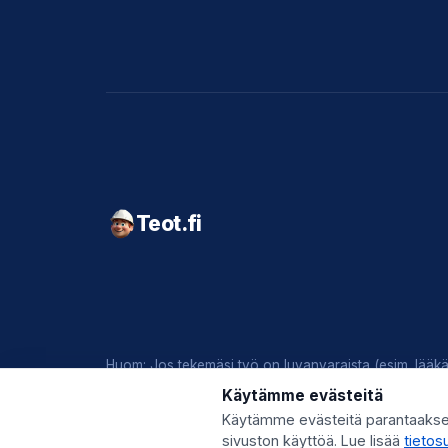
Teot.fi
Huom: Jos tekemäsi työ on luvanvaraista (esim. lääkär
Käytämme evästeitä
© 2026 Teot.fi (Giggo Oy) · Y-tunnus 3559746-8 · Kys
Käytämme evästeitä parantaaks
sivuston käyttöä. Lue lisää
tieto