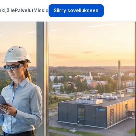
kijälle
Palvelut
Missio
Siirry sovellukseen