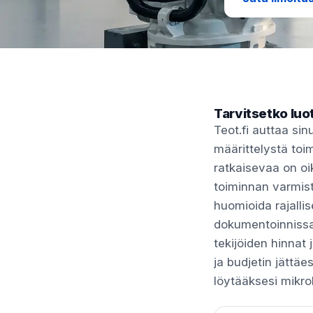
Tarvitsetko luo
Teot.fi auttaa si
määrittelystä toi
ratkaisevaa on oik
toiminnan varmista
huomioida rajalli
dokumentoinnissa 
tekijöiden hinnat 
ja budjetin jättäes
löytääksesi mikro