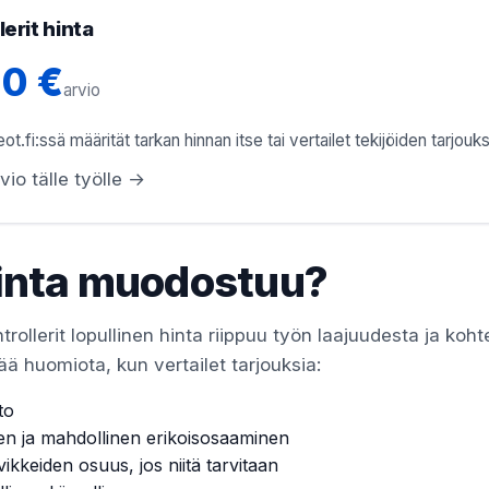
erit hinta
20 €
arvio
ot.fi:ssä määrität tarkan hinnan itse tai vertailet tekijöiden tarjouks
vio tälle työlle →
inta muodostuu?
rollerit lopullinen hinta riippuu työn laajuudesta ja koht
ää huomiota, kun vertailet tarjouksia:
to
en ja mahdollinen erikoisosaaminen
vikkeiden osuus, jos niitä tarvitaan