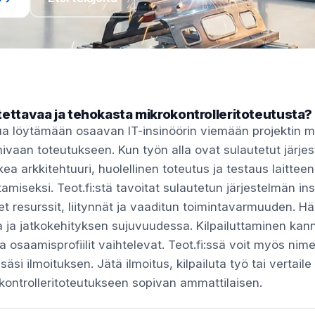
tettavaa ja tehokasta mikrokontrolleritoteutusta?
nua löytämään osaavan IT-insinöörin viemään projektin ma
mivaan toteutukseen. Kun työn alla ovat sulautetut järjes
ea arkkitehtuuri, huolellinen toteutus ja testaus laitte
miseksi. Teot.fi:stä tavoitat sulautetun järjestelmän ins
set resurssit, liitynnät ja vaaditun toimintavarmuuden. 
ja jatkokehityksen sujuvuudessa. Kilpailuttaminen kanna
ja osaamisprofiilit vaihtelevat. Teot.fi:ssä voit myös n
säsi ilmoituksen. Jätä ilmoitus, kilpailuta työ tai vertaile 
kontrolleritoteutukseen sopivan ammattilaisen.