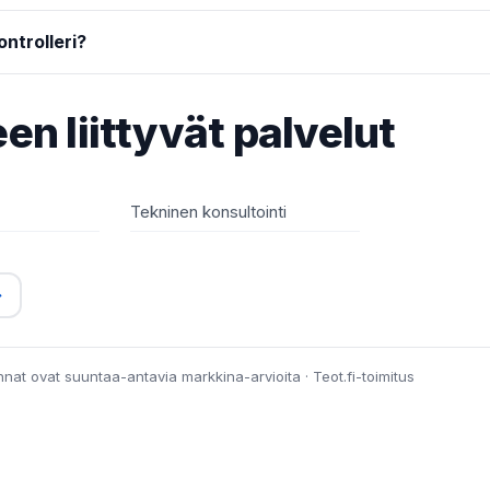
ntrolleri?
en liittyvät palvelut
Tekninen konsultointi
→
innat ovat suuntaa-antavia markkina-arvioita · Teot.fi-toimitus