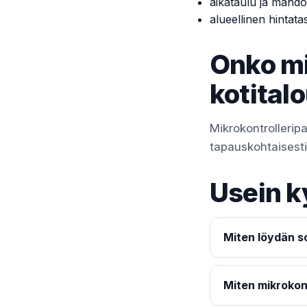
aikataulu ja mahdol
alueellinen hintata
Onko mi
kotital
Mikrokontrollerip
tapauskohtaisesti t
Usein k
Miten löydän so
Miten mikrokon