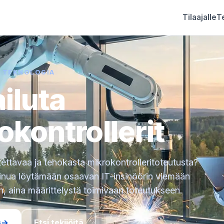
Tilaajalle
Te
A TEKNOLOGIA
ailuta
okontrollerit
tettavaa ja tehokasta mikrokontrolleritoteutusta?
sinua löytämään osaavan IT-insinöörin viemään
in, aina määrittelystä toimivaan toteutukseen.
s
→
Etsi tekijöitä