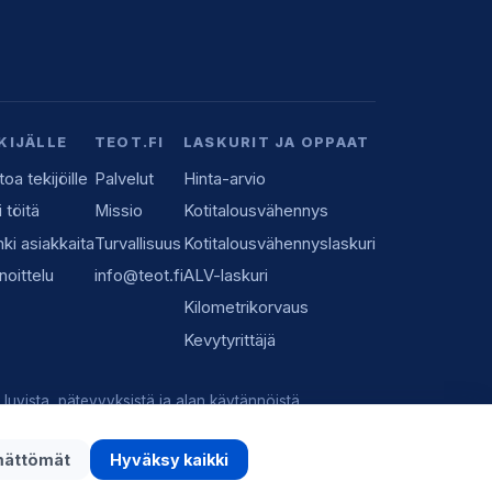
KIJÄLLE
TEOT.FI
LASKURIT JA OPPAAT
toa tekijöille
Palvelut
Hinta-arvio
i töitä
Missio
Kotitalousvähennys
ki asiakkaita
Turvallisuus
Kotitalousvähennyslaskuri
noittelu
info@teot.fi
ALV-laskuri
Kilometrikorvaus
Kevytyrittäjä
luvista, pätevyyksistä ja alan käytännöistä.
mättömät
Hyväksy kaikki