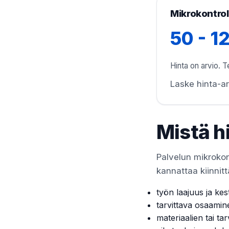
Mikrokontroll
50 - 1
Hinta on arvio. Te
Laske hinta-ar
Mistä h
Palvelun mikrokont
kannattaa kiinnitt
työn laajuus ja kes
tarvittava osaamin
materiaalien tai tar