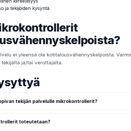
linen kiireellisyys
so ja tekijöiden kysyntä
krokontrollerit
ousvähennyskelpoista?
alvelu ei yleensä ole kotitalousvähennyskelpoista. Varm
ekijältä ja/tai verottajalta.
ysyttyä
pivan tekijän palvelulle mikrokontrollerit?
trollerit toteutetaan?