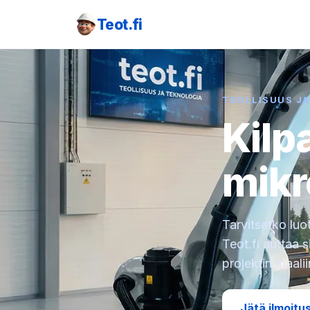
Teot.fi
TEOLLISUUS J
Kilp
mikr
Tarvitsetko luo
Teot.fi auttaa 
projektin maali
Jätä ilmoitu