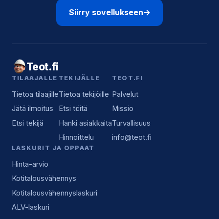
Siirry sovellukseen
→
Teot.fi
TILAAJALLE
TEKIJÄLLE
TEOT.FI
Tietoa tilaajille
Tietoa tekijöille
Palvelut
Jätä ilmoitus
Etsi töitä
Missio
Etsi tekijä
Hanki asiakkaita
Turvallisuus
Hinnoittelu
info@teot.fi
LASKURIT JA OPPAAT
Hinta-arvio
Kotitalousvähennys
Kotitalousvähennyslaskuri
ALV-laskuri