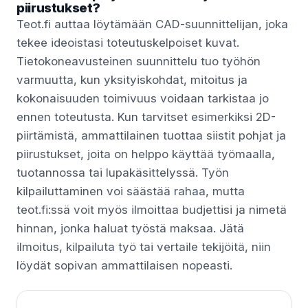
piirustukset?
Teot.fi auttaa löytämään CAD-suunnittelijan, joka
tekee ideoistasi toteutuskelpoiset kuvat.
Tietokoneavusteinen suunnittelu tuo työhön
varmuutta, kun yksityiskohdat, mitoitus ja
kokonaisuuden toimivuus voidaan tarkistaa jo
ennen toteutusta. Kun tarvitset esimerkiksi 2D-
piirtämistä, ammattilainen tuottaa siistit pohjat ja
piirustukset, joita on helppo käyttää työmaalla,
tuotannossa tai lupakäsittelyssä. Työn
kilpailuttaminen voi säästää rahaa, mutta
teot.fi:ssä voit myös ilmoittaa budjettisi ja nimetä
hinnan, jonka haluat työstä maksaa. Jätä
ilmoitus, kilpailuta työ tai vertaile tekijöitä, niin
löydät sopivan ammattilaisen nopeasti.