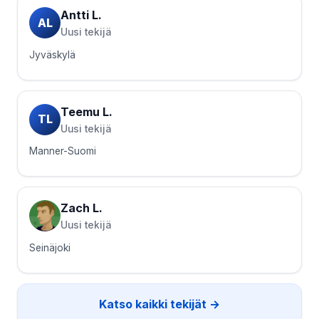
Antti L.
AL
Uusi tekijä
Jyväskylä
Teemu L.
TL
Uusi tekijä
Manner-Suomi
Zach L.
Uusi tekijä
Seinäjoki
Katso kaikki tekijät →