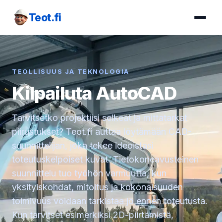
Teot.fi
TEOLLISUUS JA TEKNOLOGIA
Kilpailuta AutoCAD
Tarvitsetko projektiisi selkeät ja mittatarkat
piirustukset? Teot.fi auttaa löytämään CAD-
suunnittelijan, joka tekee ideoistasi
toteutuskelpoiset kuvat. Tietokoneavusteinen
suunnittelu tuo työhön varmuutta, kun
yksityiskohdat, mitoitus ja kokonaisuuden
toimivuus voidaan tarkistaa jo ennen toteutusta.
Kun tarvitset esimerkiksi 2D-piirtämistä,