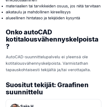
erikoisosaaminen
materiaalien tai tarvikkeiden osuus, jos niitä tarvitaan
aikataulu ja mahdollinen kiireellisyys
alueellinen hintataso ja tekijöiden kysyntä
Onko autoCAD
kotitalousvähennyskelpoista
?
AutoCAD-suunnittelupalvelu ei yleensä ole
kotitalousvähennyskelpoista. Varmistathan
tapauskohtaisesti tekijältä ja/tai verottajalta.
Suositut tekijät: Graafinen
suunnittelu
Saija H.