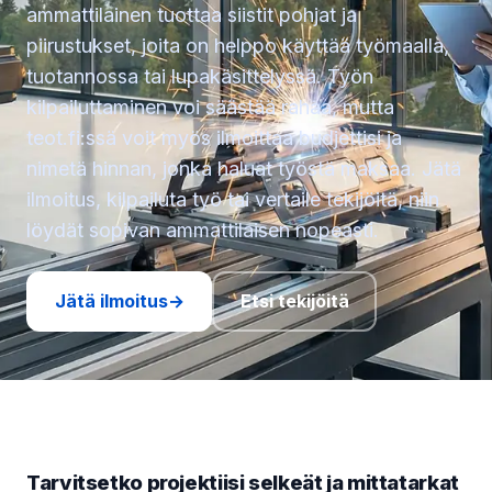
ammattilainen tuottaa siistit pohjat ja
piirustukset, joita on helppo käyttää työmaalla,
tuotannossa tai lupakäsittelyssä. Työn
kilpailuttaminen voi säästää rahaa, mutta
teot.fi:ssä voit myös ilmoittaa budjettisi ja
nimetä hinnan, jonka haluat työstä maksaa. Jätä
ilmoitus, kilpailuta työ tai vertaile tekijöitä, niin
löydät sopivan ammattilaisen nopeasti.
Jätä ilmoitus
→
Etsi tekijöitä
Tarvitsetko projektiisi selkeät ja mittatarkat