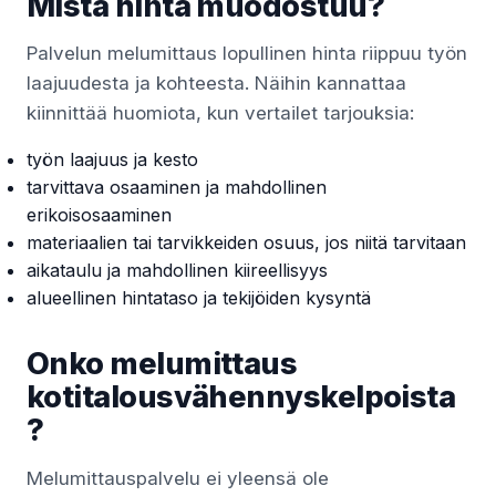
Mistä hinta muodostuu?
Palvelun melumittaus lopullinen hinta riippuu työn
laajuudesta ja kohteesta. Näihin kannattaa
kiinnittää huomiota, kun vertailet tarjouksia:
työn laajuus ja kesto
tarvittava osaaminen ja mahdollinen
erikoisosaaminen
materiaalien tai tarvikkeiden osuus, jos niitä tarvitaan
aikataulu ja mahdollinen kiireellisyys
alueellinen hintataso ja tekijöiden kysyntä
Onko melumittaus
kotitalousvähennyskelpoista
?
Melumittauspalvelu ei yleensä ole