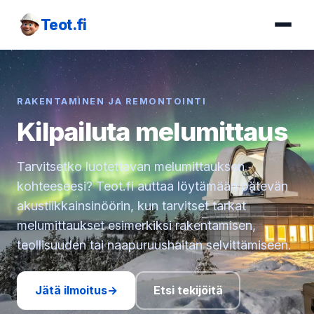
Teot.fi
RAKENTAMINEN JA REMONTOINTI
Kilpailuta melumittaus
Tarvitsetko luotettavan melumittauksen
kohteeseesi? Teot.fi auttaa löytämään pätevän
akustiikkainsinöörin, kun tarvitset tarkat
melumittaukset esimerkiksi rakentamisen,
teollisuuden tai naapuruushaitan selvittämiseen.
Jätä ilmoitus
→
Etsi tekijöitä