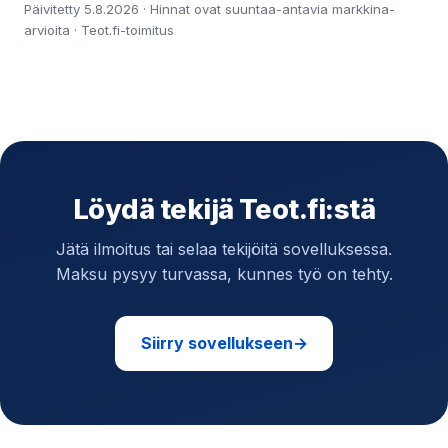
Päivitetty 5.8.2026 · Hinnat ovat suuntaa-antavia markkina-
arvioita · Teot.fi-toimitus
Löydä tekijä Teot.fi:stä
Jätä ilmoitus tai selaa tekijöitä sovelluksessa.
Maksu pysyy turvassa, kunnes työ on tehty.
Siirry sovellukseen
→