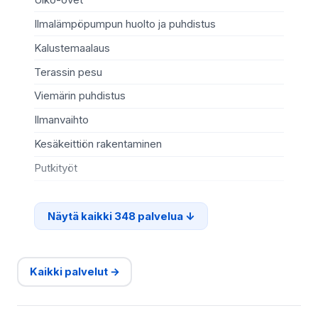
Ilmalämpöpumpun huolto ja puhdistus
Mö
Kalustemaalaus
Ki
Terassin pesu
Ma
Viemärin puhdistus
Re
Ilmanvaihto
Sä
Kesäkeittiön rakentaminen
Te
Putkityöt
Si
Näytä kaikki 348 palvelua
Kaikki palvelut →