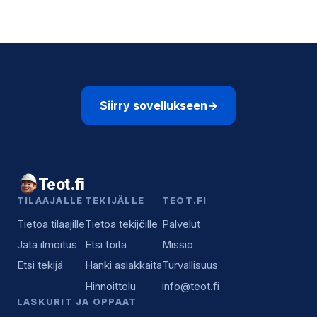
Siirry sovellukseen
→
Teot.fi
TILAAJALLE
TEKIJÄLLE
TEOT.FI
Tietoa tilaajille
Tietoa tekijöille
Palvelut
Jätä ilmoitus
Etsi töitä
Missio
Etsi tekijä
Hanki asiakkaita
Turvallisuus
Hinnoittelu
info@teot.fi
LASKURIT JA OPPAAT