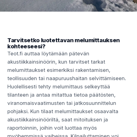
Tarvitsetko luotettavan melumittauksen
kohteeseesi?
Teot.fi auttaa löytämään pätevän
akustiikkainsinöörin, kun tarvitset tarkat
melumittaukset esimerkiksi rakentamisen,
teollisuuden tai naapuruushaitan selvittämiseen.
Huolellisesti tehty melumittaus selkeyttää
tilanteen ja antaa mitattua tietoa päätösten,
viranomaisvaatimusten tai jatkosuunnittelun
pohjaksi. Kun tilaat melumittaukset osaavalta
akustiikkainsinööriltä, saat mitoituksen ja
raportoinnin, joihin voit luottaa myös
myöhemmissä vaiheissa. Kilpailuttaminen voi