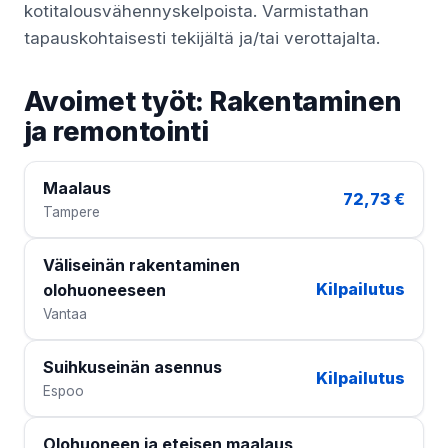
kotitalousvähennyskelpoista. Varmistathan
tapauskohtaisesti tekijältä ja/tai verottajalta.
Avoimet työt: Rakentaminen
ja remontointi
Maalaus
72,73 €
Tampere
Väliseinän rakentaminen
Kilpailutus
olohuoneeseen
Vantaa
Suihkuseinän asennus
Kilpailutus
Espoo
Olohuoneen ja eteisen maalaus