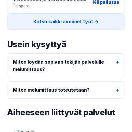
Kilpailutus
Tampere
Katso kaikki avoimet työt →
Usein kysyttyä
Miten löydän sopivan tekijän palvelulle
melumittaus?
Miten melumittaus toteutetaan?
Aiheeseen liittyvät palvelut
Ulko-ovet
Sä