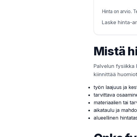
Hinta on arvio. Te
Laske hinta-ar
Mistä h
Palvelun fysiikka 
kiinnittää huomiot
työn laajuus ja kes
tarvittava osaamin
materiaalien tai tar
aikataulu ja mahdol
alueellinen hintata