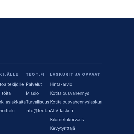
KIJÄLLE
TEOT.FI
LASKURIT JA OPPAAT
toa tekijöille
Palvelut
Hinta-arvio
i töitä
Missio
Kotitalousvähennys
ki asiakkaita
Turvallisuus
Kotitalousvähennyslaskuri
noittelu
info@teot.fi
ALV-laskuri
Kilometrikorvaus
Kevytyrittäjä