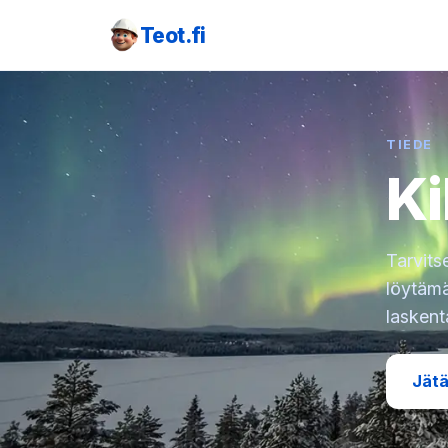
Teot.fi
TIEDE
Ki
Tarvits
löytämä
laskent
Jätä