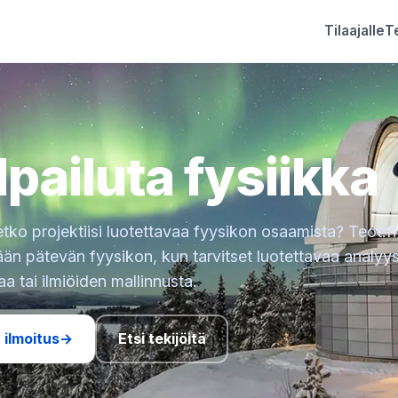
Tilaajalle
Te
lpailuta fysiikka
etko projektiisi luotettavaa fyysikon osaamista? Teot.fi
än pätevän fyysikon, kun tarvitset luotettavaa analyys
aa tai ilmiöiden mallinnusta.
 ilmoitus
→
Etsi tekijöitä