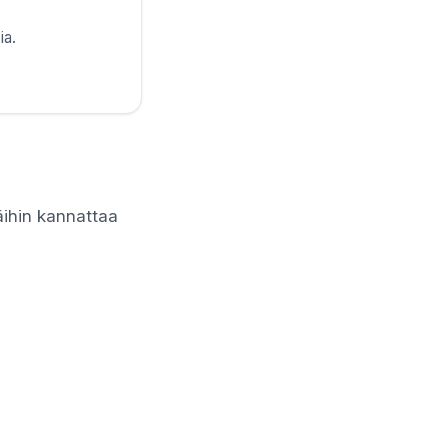
ia.
äihin kannattaa