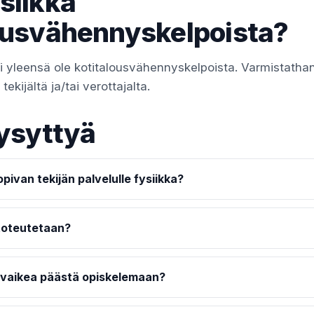
siikka
ousvähennyskelpoista?
ei yleensä ole kotitalousvähennyskelpoista. Varmistatha
ekijältä ja/tai verottajalta.
ysyttyä
pivan tekijän palvelulle fysiikka?
 toteutetaan?
 vaikea päästä opiskelemaan?