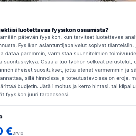
jektiisi luotettavaa fyysikon osaamista?
ytämään pätevän fyysikon, kun tarvitset luotettavaa anal
innusta. Fysiikan asiantuntijapalvelut sopivat tilanteisiin,
a dataa paremmin, varmistaa suunnitelmien toimivuuden
 ja suorituskykyä. Osaaja tuo työhön selkeät perustelut,
ännönläheiset suositukset, jotta etenet varmemmin ja sä
annattaa, sillä hinnoissa ja toteutustavoissa on eroja, mu
ittää budjetin. Jätä ilmoitus ja kerro hintasi, tai kilpailu
dät fyysikon juuri tarpeeseesi.
a
0 €
arvio