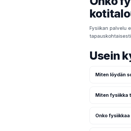
Onko fy
kotital
Fysiikan palvelu 
tapauskohtaisesti t
Usein k
Miten löydän so
Miten fysiikka
Onko fysiikkaa