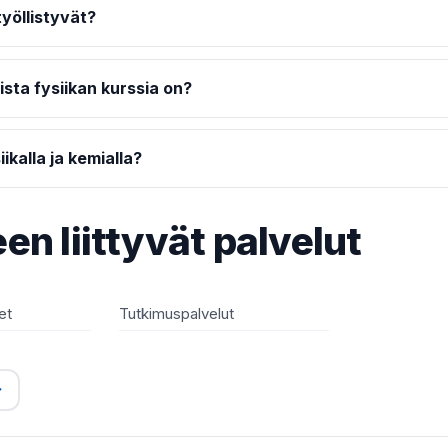
työllistyvät?
sta fysiikan kurssia on?
ikalla ja kemialla?
en liittyvät palvelut
et
Tutkimuspalvelut
→