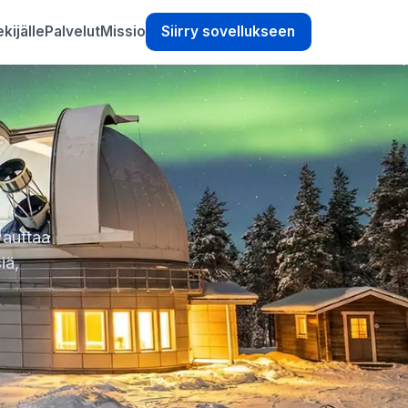
kijälle
Palvelut
Missio
Siirry sovellukseen
 auttaa
iä,