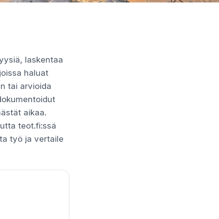
yysiä, laskentaa
 joissa haluat
 tai arvioida
 dokumentoidut
ästät aikaa.
tta teot.fi:ssä
ta työ ja vertaile