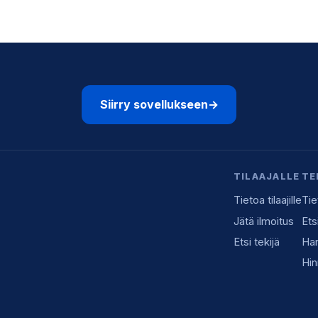
Siirry sovellukseen
→
TILAAJALLE
TE
Tietoa tilaajille
Tie
Jätä ilmoitus
Ets
Etsi tekijä
Han
Hin