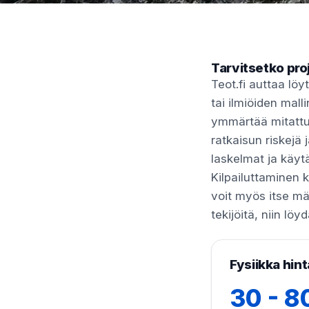
Tarvitsetko pro
Teot.fi auttaa lö
tai ilmiöiden mall
ymmärtää mitattu
ratkaisun riskejä
laskelmat ja käyt
Kilpailuttaminen k
voit myös itse määr
tekijöitä, niin löy
Fysiikka hint
30 - 8