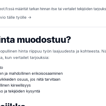
ot.fi:ssä määrität tarkan hinnan itse tai vertailet tekijöiden tarjouks
vio tälle työlle →
inta muodostuu?
lopullinen hinta riippuu työn laajuudesta ja kohteesta. N
a, kun vertailet tarjouksia:
to
en ja mahdollinen erikoisosaaminen
vikkeiden osuus, jos niitä tarvitaan
linen kiireellisyys
so ja tekijöiden kysyntä