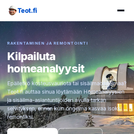
Teot.fi
RAKENTAMINEN JA REMONTOINTI
Kilpailuta
homeanalyysit
Epäiletkö kosteusvauriota tai sisäilmaongelmaa?
Teot.fi auttaa sinua löytämään Homeanalyysien
ja sisäilma-asiantuntijoiden avulla tarkan
selvityksen, ennen kuin ongelma kasvaa isoksi
remontiksi.