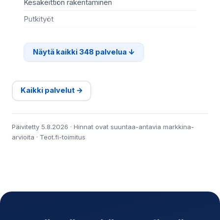
Kesäkeittiön rakentaminen
Te
Putkityöt
Si
Näytä kaikki 348 palvelua
Kaikki palvelut →
Päivitetty 5.8.2026 · Hinnat ovat suuntaa-antavia markkina-
arvioita · Teot.fi-toimitus