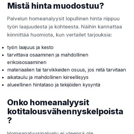
Mistä hinta muodostuu?
Palvelun homeanalyysit lopullinen hinta riippuu
työn laajuudesta ja kohteesta. Näihin kannattaa
kiinnittää huomiota, kun vertailet tarjouksia:
työn laajuus ja kesto
tarvittava osaaminen ja mahdollinen
erikoisosaaminen
materiaalien tai tarvikkeiden osuus, jos niitä tarvitaan
aikataulu ja mahdollinen kiireellisyys
alueellinen hintataso ja tekijöiden kysyntä
Onko homeanalyysit
kotitalousvähennyskelpoista
?
Homeanalyysipalvelu ei yleensä ole