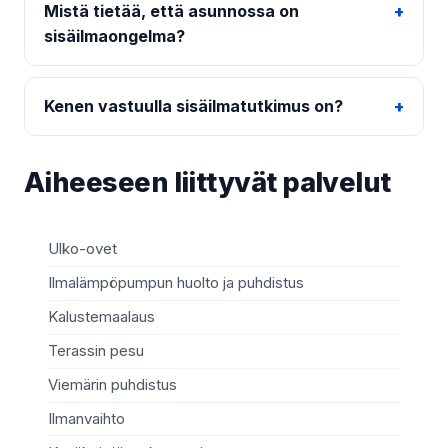
Mistä tietää, että asunnossa on
sisäilmaongelma?
Kenen vastuulla sisäilmatutkimus on?
Aiheeseen liittyvät palvelut
Ulko-ovet
Sä
Ilmalämpöpumpun huolto ja puhdistus
Mö
Kalustemaalaus
Ki
Terassin pesu
Ma
Viemärin puhdistus
Re
Ilmanvaihto
Sä