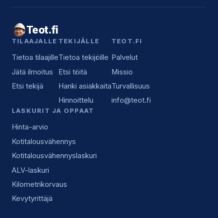
Teot.fi
TILAAJALLE
TEKIJÄLLE
TEOT.FI
Tietoa tilaajille
Tietoa tekijöille
Palvelut
Jätä ilmoitus
Etsi töitä
Missio
Etsi tekijä
Hanki asiakkaita
Turvallisuus
Hinnoittelu
info@teot.fi
LASKURIT JA OPPAAT
Hinta-arvio
Kotitalousvähennys
Kotitalousvähennyslaskuri
ALV-laskuri
Kilometrikorvaus
Kevytyrittäjä