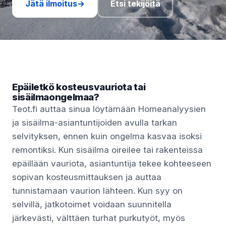
Jätä ilmoitus
→
Etsi tekijöitä
Epäiletkö kosteusvauriota tai
sisäilmaongelmaa?
Teot.fi auttaa sinua löytämään Homeanalyysien
ja sisäilma-asiantuntijoiden avulla tarkan
selvityksen, ennen kuin ongelma kasvaa isoksi
remontiksi. Kun sisäilma oireilee tai rakenteissa
epäillään vauriota, asiantuntija tekee kohteeseen
sopivan kosteusmittauksen ja auttaa
tunnistamaan vaurion lähteen. Kun syy on
selvillä, jatkotoimet voidaan suunnitella
järkevästi, välttäen turhat purkutyöt, myös